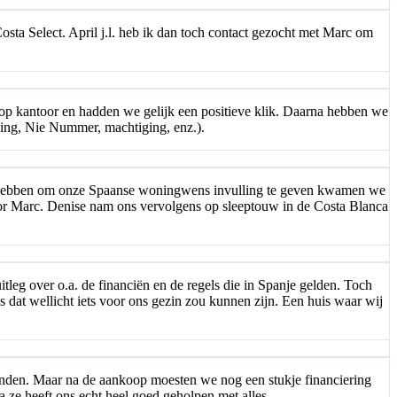
sta Select. April j.l. heb ik dan toch contact gezocht met Marc om
 op kantoor en hadden we gelijk een positieve klik. Daarna hebben we
ening, Nie Nummer, machtiging, enz.).
 te hebben om onze Spaanse woningwens invulling te geven kwamen we
door Marc. Denise nam ons vervolgens op sleeptouw in de Costa Blanca
tleg over o.a. de financiën en de regels die in Spanje gelden. Toch
 dat wellicht iets voor ons gezin zou kunnen zijn. Een huis waar wij
vonden. Maar na de aankoop moesten we nog een stukje financiering
 ze heeft ons echt heel goed geholpen met alles.