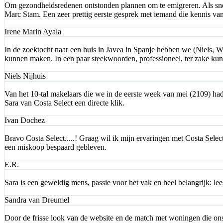
Om gezondheidsredenen ontstonden plannen om te emigreren. Als snel
Marc Stam. Een zeer prettig eerste gesprek met iemand die kennis va
Irene Marin Ayala
In de zoektocht naar een huis in Javea in Spanje hebben we (Niels, 
kunnen maken. In een paar steekwoorden, professioneel, ter zake kundi
Niels Nijhuis
Van het 10-tal makelaars die we in de eerste week van mei (2109) ha
Sara van Costa Select een directe klik.
Ivan Dochez
Bravo Costa Select.....! Graag wil ik mijn ervaringen met Costa Selec
een miskoop bespaard gebleven.
E.R.
Sara is een geweldig mens, passie voor het vak en heel belangrijk: l
Sandra van Dreumel
Door de frisse look van de website en de match met woningen die on