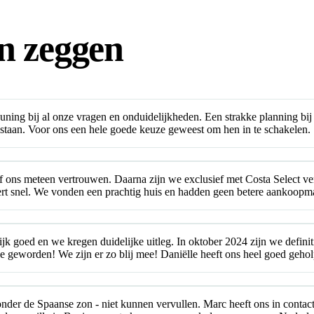
n zeggen
ning bij al onze vragen en onduidelijkheden. Een strakke planning bij
ft staan. Voor ons een hele goede keuze geweest om hen in te schakelen.
gaf ons meteen vertrouwen. Daarna zijn we exclusief met Costa Select v
geert snel. We vonden een prachtig huis en hadden geen betere aankoop
k goed en we kregen duidelijke uitleg. In oktober 2024 zijn we definiti
eze geworden! We zijn er zo blij mee! Daniëlle heeft ons heel goed geho
nder de Spaanse zon - niet kunnen vervullen. Marc heeft ons in contac