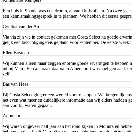
Annemarie Kempers
Een huis in Spanje was een droom, al van kinds af aan. Na twee jaar 
een kennismakingsgesprek in te plannen. We hebben dit eerste gesprek
Cynthia van der Aa
Via via zijn we in contact gekomen met Costa Select na goede ervari
gelijk een bezichtigingsreis gepland voor september. De eerste week 
Ellen Bosman
Wij kunnen alleen maar zeggen enorme goede ervaringen te hebben me
uit bij Marc. Een afspraak daarna in Amersfoort was snel gemaakt. O
zelf.
Bas van Hees
Bij Costa Select ging er een wereld voor ons open. Wij kregen tijdens
net even wat meer en duidelijkere informatie dan wij elders hadden g
aan voorbij waren gegaan.
Anoniem
Wij waren ongeveer half jaar aan het rond kijken in Moraira en hebb
hebben en daar heeft Marc Stam ons mee geholpen om de juiste bank te