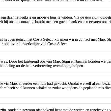
 om daar het leukste en mooiste huis te vinden. Via de geweldig duidel
eft hij ons in contact gebracht met een goede bank en een ervaren notar
aring hebben gehad met Costa Select, kwamen wij in contact met Marc S
aar ook over de werkwijze van Costa Select.
 was. Door het luisterend oor van Marc Stam en Jasmijn konden we geri
andeling tot de hele verbouwing overal bij geholpen.
ie via Marc al eerder een huis had gekocht. Omdat we zelf al een bez
rc heeft snel kunnen schakelen zodat we tijdens de geplande reis dive
ijn, omdat je gewoon niet bekend bent met de wetten en regelgeving van 