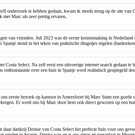
zelf onderzoek te hebben gedaan, kwam ik steeds terug op de site van Co
 met Marc als zeer prettig ervaren.
ngen van vrienden. Juli 2023 was de eerste kennismaking in Nederland
in Spanje stond in het teken van praktische dingetjes regelen (bankrek
t Costa Select. Na zelf eerst een uitvoerige internet search gedaan
ns enthousiasme over een huis in Spanje werd realistisch gespiegeld 
 ons eerste bezoek op kantoor in Amersfoort bij Marc Stam een goede ui
ekregen. Er werd ons bij Marc door hem ook direct gewezen op een huis
en daar dankzij Denise van Costa Select het perfecte huis voor ons ge
 vinden in Spanje. Denise was en is ons steun en toeverlaat in Moraira