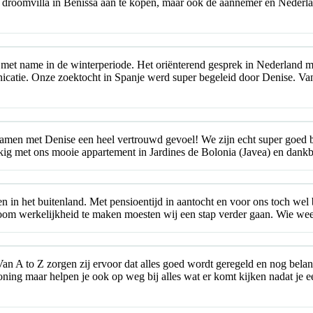
e droomvilla in Benissa aan te kopen, maar ook de aannemer en Nederl
met name in de winterperiode. Het oriënterend gesprek in Nederland m
nicatie. Onze zoektocht in Spanje werd super begeleid door Denise. 
 samen met Denise een heel vertrouwd gevoel! We zijn echt super goed b
gelukkig met ons mooie appartement in Jardines de Bolonia (Javea) en da
in het buitenland. Met pensioentijd in aantocht en voor ons toch wel be
om werkelijkheid te maken moesten wij een stap verder gaan. Wie weet
an A to Z zorgen zij ervoor dat alles goed wordt geregeld en nog belang
oning maar helpen je ook op weg bij alles wat er komt kijken nadat je 