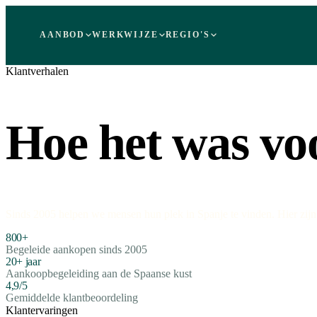
AANBOD
WERKWIJZE
REGIO'S
Klantverhalen
Hoe het was vo
Sinds 2005 helpen we mensen hun plek in Spanje te vinden. Hier zijn
800+
Begeleide aankopen sinds 2005
20+ jaar
Aankoopbegeleiding aan de Spaanse kust
4,9/5
Gemiddelde klantbeoordeling
Klantervaringen