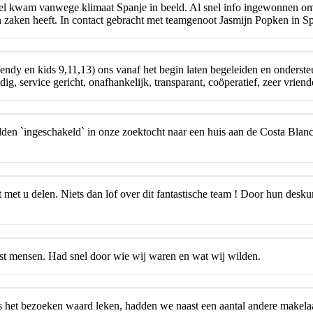
 kwam vanwege klimaat Spanje in beeld. Al snel info ingewonnen omtre
n zaken heeft. In contact gebracht met teamgenoot Jasmijn Popken in Sp
Wendy en kids 9,11,13) ons vanaf het begin laten begeleiden en onder
g, service gericht, onafhankelijk, transparant, coöperatief, zeer vrien
dden `ingeschakeld` in onze zoektocht naar een huis aan de Costa Blan
t met u delen. Niets dan lof over dit fantastische team ! Door hun desk
eest mensen. Had snel door wie wij waren en wat wij wilden.
s het bezoeken waard leken, hadden we naast een aantal andere makelaa