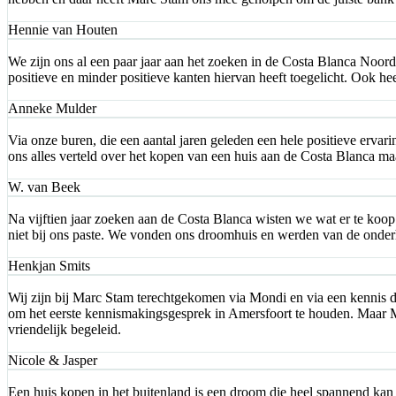
Hennie van Houten
We zijn ons al een paar jaar aan het zoeken in de Costa Blanca Noord
positieve en minder positieve kanten hiervan heeft toegelicht. Ook he
Anneke Mulder
Via onze buren, die een aantal jaren geleden een hele positieve erv
ons alles verteld over het kopen van een huis aan de Costa Blanca m
W. van Beek
Na vijftien jaar zoeken aan de Costa Blanca wisten we wat er te koop
niet bij ons paste. We vonden ons droomhuis en werden van de onderh
Henkjan Smits
Wij zijn bij Marc Stam terechtgekomen via Mondi en via een kennis d
om het eerste kennismakingsgesprek in Amersfoort te houden. Maar Ma
vriendelijk begeleid.
Nicole & Jasper
Een huis kopen in het buitenland is een droom die heel spannend kan z