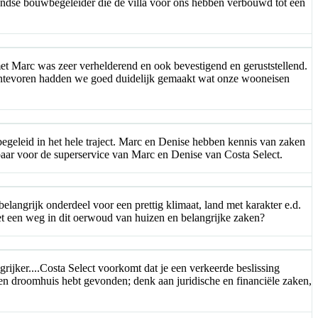
andse bouwbegeleider die de villa voor ons hebben verbouwd tot een
et Marc was zeer verhelderend en ook bevestigend en geruststellend.
Vantevoren hadden we goed duidelijk gemaakt wat onze wooneisen
egeleid in het hele traject. Marc en Denise hebben kennis van zaken
nkbaar voor de superservice van Marc en Denise van Costa Select.
langrijk onderdeel voor een prettig klimaat, land met karakter e.d.
 een weg in dit oerwoud van huizen en belangrijke zaken?
rijker....Costa Select voorkomt dat je een verkeerde beslissing
een droomhuis hebt gevonden; denk aan juridische en financiële zaken,