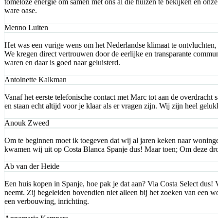
tomeloze energie om samen met ons al die huizen te bekijken en onz
ware oase.
Menno Luiten
Het was een vurige wens om het Nederlandse klimaat te ontvluchten, 
We kregen direct vertrouwen door de eerlijke en transparante commu
waren en daar is goed naar geluisterd.
Antoinette Kalkman
Vanaf het eerste telefonische contact met Marc tot aan de overdracht
en staan echt altijd voor je klaar als er vragen zijn. Wij zijn heel 
Anouk Zweed
Om te beginnen moet ik toegeven dat wij al jaren keken naar woningen 
kwamen wij uit op Costa Blanca Spanje dus! Maar toen; Om deze dro
Ab van der Heide
Een huis kopen in Spanje, hoe pak je dat aan? Via Costa Select dus! V
neemt. Zij begeleiden bovendien niet alleen bij het zoeken van een w
een verbouwing, inrichting.