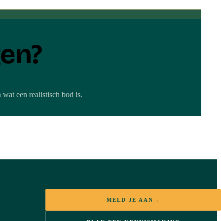
gen?
wat een realistisch bod is.
MELD JE AAN
→