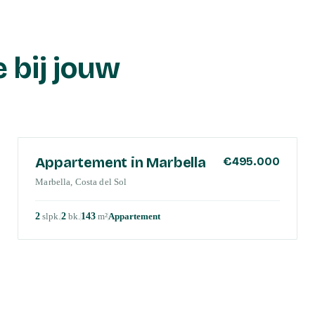
 bij jouw
COSTA DEL SOL
Appartement in Marbella
€495.000
Marbella, Costa del Sol
2
slpk
.
2
bk
.
143
m²
Appartement