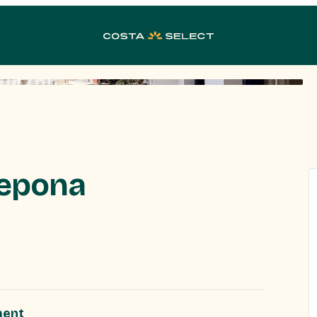
tepona
ment