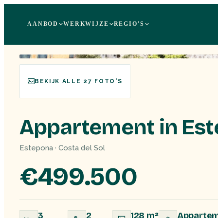
AANBOD
WERKWIJZE
REGIO'S
BEKIJK ALLE 27 FOTO'S
Appartement in Es
Estepona · Costa del Sol
€499.500
3
2
128 m²
Apparte