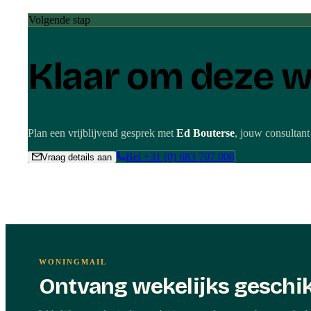
Volgende stap
Klaar om deze w
Plan een vrijblijvend gesprek met
Ed Bouterse
, jouw consultant
Bel
+31 (0) 683 707 000
Vraag details aan
WONINGMAIL
Ontvang wekelijks geschik
Onafhankelijk advies
Vraag details aan over 