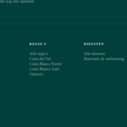
dat nog niet openbaar
ntact met je op over de
€499.500
98
REGIO'S
DIENSTEN
Alle regio's
Alle diensten
-MAIL
·
Costa del Sol
Renovatie & verbouwing
Costa Blanca Noord
Costa Blanca Zuid
Valencia