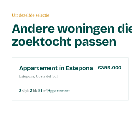
Uit dezelfde selectie
Andere woningen die
zoektocht passen
COSTA DEL SOL
Appartement in Estepona
€399.000
Estepona, Costa del Sol
2
slpk
.
2
bk
.
81
m²
Appartement