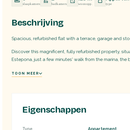
slaapkamers
badkamers
woonopp.
type
Beschrijving
Spacious, refurbished flat with a terrace, garage and s
Discover this magnificent, fully refurbished property, si
Estepona, just a few minutes' walk from the marina, the 
TOON MEER
Eigenschappen
Appartement
Type