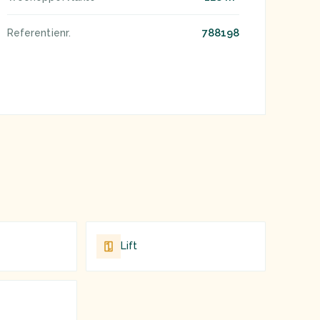
788198
Referentienr.
Lift