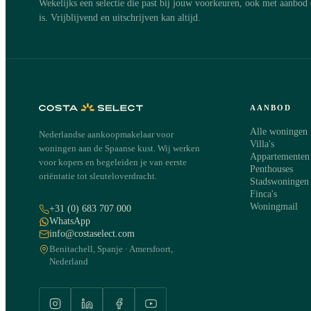
Wekelijks een selectie die past bij jouw voorkeuren, ook met aanbod 
is. Vrijblijvend en uitschrijven kan altijd.
Ed Bouterse neemt binnen één werkdag persoonlijk co
woning in Estepona.
Appartement in Estepona
Estepona, Costa del Sol
·
REF
7881
AANBOD
Alle woningen
Nederlandse aankoopmakelaar voor
NAAM
·
E
Villa's
woningen aan de Spaanse kust. Wij werken
Appartementen
voor kopers en begeleiden je van eerste
Penthouses
oriëntatie tot sleuteloverdracht.
Stadswoningen
Finca's
TELEFOON
·
Woningmail
+31 (0) 683 707 000
WhatsApp
info@costaselect.com
Benitachell, Spanje · Amersfoort,
Nederland
WAT WIL JE WETEN?
Algemene informatie over deze woning