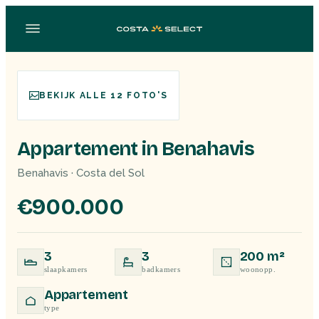
BEKIJK ALLE 12 FOTO'S
Appartement in Benahavis
Benahavis · Costa del Sol
€900.000
3
3
200 m²
slaapkamers
badkamers
woonopp.
Appartement
type