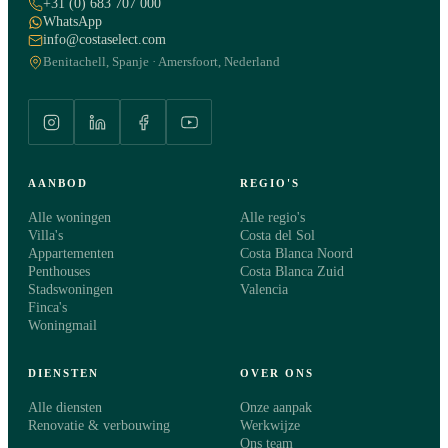
+31 (0) 683 707 000
TELEFOON
·
WhatsApp
info@costaselect.com
Benitachell, Spanje · Amersfoort, Nederland
WAT WIL JE WETEN?
Algemene informatie over deze woning
AANBOD
REGIO'S
Bezichtiging plannen
Alle woningen
Alle regio's
Kennismaken met een consultant
Villa's
Costa del Sol
Appartementen
Costa Blanca Noord
Penthouses
Costa Blanca Zuid
BERICHT
optioneel
Stadswoningen
Valencia
Finca's
Woningmail
DIENSTEN
OVER ONS
Alle diensten
Onze aanpak
Renovatie & verbouwing
Werkwijze
Ons team