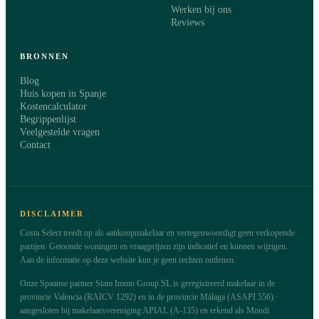
Werken bij ons
Ik ga akkoord met de
privacyverklaring
. Costa Select gebruikt mijn
Reviews
gegevens alleen om contact op te nemen over deze aanvraag.
BRONNEN
Blog
Huis kopen in Spanje
Kostencalculator
Begrippenlijst
Veelgestelde vragen
Contact
DISCLAIMER
Costa Select treedt op als aankoopmakelaar en vertegenwoordigt geen verkopende
partijen. Getoonde woningen en vraagprijzen zijn indicatief en kunnen wijzigen.
Aan de informatie op deze website kun je geen rechten ontlenen.
Onze Spaanse partner Stam Immo Group SL is geregistreerd makelaar in de
provincie Valencia (RAICV 1292) en in de provincie Málaga (ASAPI 556) ·
aangesloten bij makelaarsvereniging APIAL (A-135) en erkend als Mondi