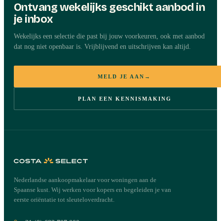
Ontvang wekelijks geschikt aanbod in
Onafhankelijk advies
je inbox
Vraag details aan over deze
Wekelijks een selectie die past bij jouw voorkeuren, ook met aanbod
woning
dat nog niet openbaar is. Vrijblijvend en uitschrijven kan altijd.
Ed Bouterse neemt binnen één werkdag persoonlijk contact met je
op over de woning in Benahavis.
MELD JE AAN
→
PLAN EEN KENNISMAKING
Appartement in Benahavis
€900.000
Benahavis, Costa del Sol
·
REF
788154
NAAM
·
Nederlandse aankoopmakelaar voor woningen aan de
E-MAIL
·
Spaanse kust. Wij werken voor kopers en begeleiden je van
eerste oriëntatie tot sleuteloverdracht.