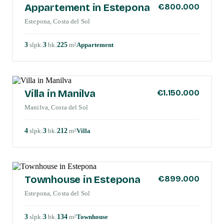
Appartement in Estepona
€800.000
Estepona, Costa del Sol
3
slpk
.
3
bk
.
225
m²
Appartement
COSTA DEL SOL
Villa in Manilva
€1.150.000
Manilva, Costa del Sol
4
slpk
.
3
bk
.
212
m²
Villa
COSTA DEL SOL
Townhouse in Estepona
€899.000
Estepona, Costa del Sol
3
slpk
.
3
bk
.
134
m²
Townhouse