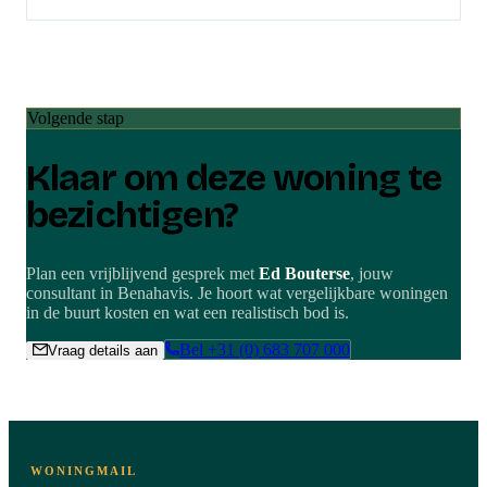
Volgende stap
Klaar om deze woning te
bezichtigen?
Plan een vrijblijvend gesprek met
Ed Bouterse
, jouw
consultant in
Benahavis
. Je hoort wat vergelijkbare woningen
in de buurt kosten en wat een realistisch bod is.
Bel
+31 (0) 683 707 000
Vraag details aan
WONINGMAIL