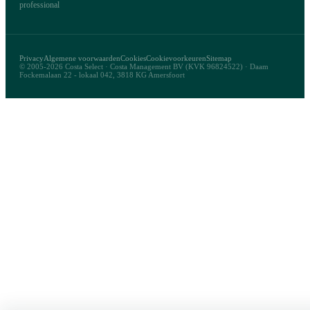
professional
Privacy
Algemene voorwaarden
Cookies
Cookievoorkeuren
Sitemap
© 2005-2026 Costa Select · Costa Management BV (KVK 96824522) · Daam
Fockemalaan 22 - lokaal 042, 3818 KG Amersfoort