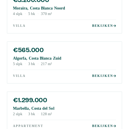
Moraira, Costa Blanca Noord
4
slpk
·
5
bk
·
370
m²
VILLA
BEKIJKEN
€565.000
Algorfa, Costa Blanca Zuid
5
slpk
·
3
bk
·
217
m²
VILLA
BEKIJKEN
€1.299.000
Marbella, Costa del Sol
2
slpk
·
3
bk
·
128
m²
APPARTEMENT
BEKIJKEN