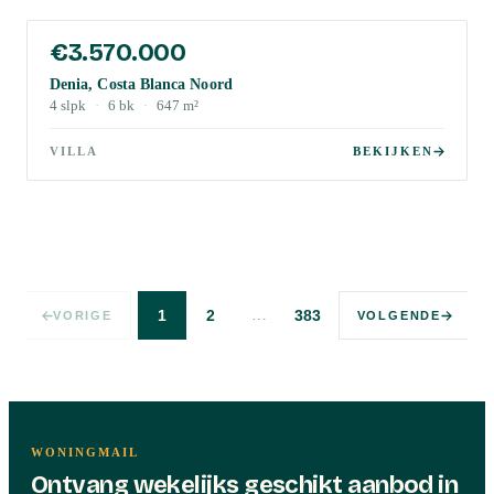
€3.570.000
Denia, Costa Blanca Noord
4
slpk
·
6
bk
·
647
m²
VILLA
BEKIJKEN
…
1
2
383
VORIGE
VOLGENDE
WONINGMAIL
Ontvang wekelijks geschikt aanbod in