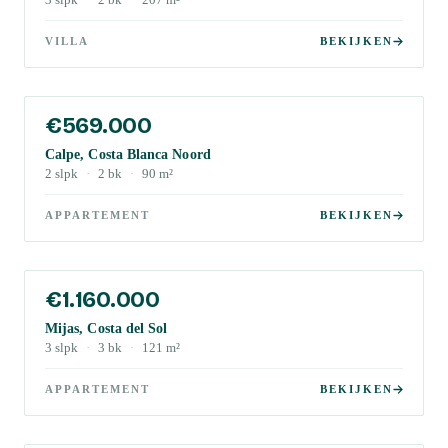
3
slpk
·
2
bk
·
207
m²
VILLA
BEKIJKEN
€569.000
Calpe, Costa Blanca Noord
2
slpk
·
2
bk
·
90
m²
APPARTEMENT
BEKIJKEN
€1.160.000
Mijas, Costa del Sol
3
slpk
·
3
bk
·
121
m²
APPARTEMENT
BEKIJKEN