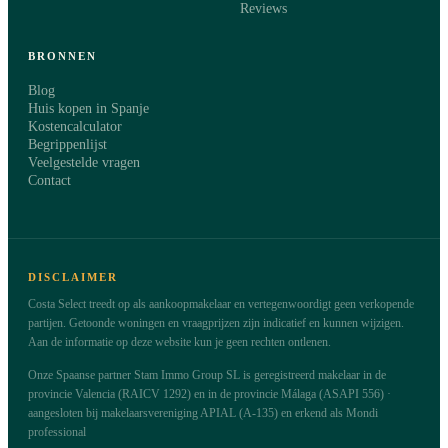
Reviews
BRONNEN
Blog
Huis kopen in Spanje
Kostencalculator
Begrippenlijst
Veelgestelde vragen
Contact
DISCLAIMER
Costa Select treedt op als aankoopmakelaar en vertegenwoordigt geen verkopende
partijen. Getoonde woningen en vraagprijzen zijn indicatief en kunnen wijzigen.
Aan de informatie op deze website kun je geen rechten ontlenen.
Onze Spaanse partner Stam Immo Group SL is geregistreerd makelaar in de
provincie Valencia (RAICV 1292) en in de provincie Málaga (ASAPI 556) ·
aangesloten bij makelaarsvereniging APIAL (A-135) en erkend als Mondi
professional