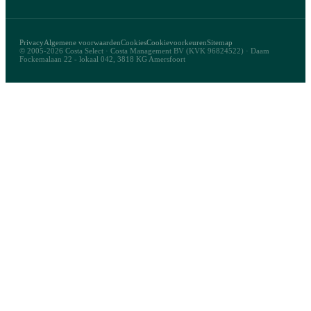
Privacy
Algemene voorwaarden
Cookies
Cookievoorkeuren
Sitemap
© 2005-2026 Costa Select · Costa Management BV (KVK 96824522) · Daam
Fockemalaan 22 - lokaal 042, 3818 KG Amersfoort