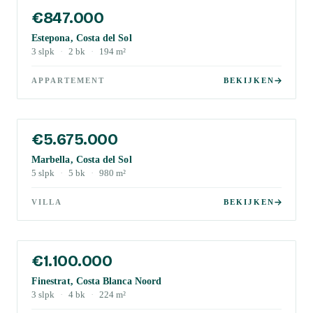
€847.000
Estepona, Costa del Sol
3
slpk
·
2
bk
·
194
m²
APPARTEMENT
BEKIJKEN
€5.675.000
Marbella, Costa del Sol
5
slpk
·
5
bk
·
980
m²
VILLA
BEKIJKEN
€1.100.000
Finestrat, Costa Blanca Noord
3
slpk
·
4
bk
·
224
m²