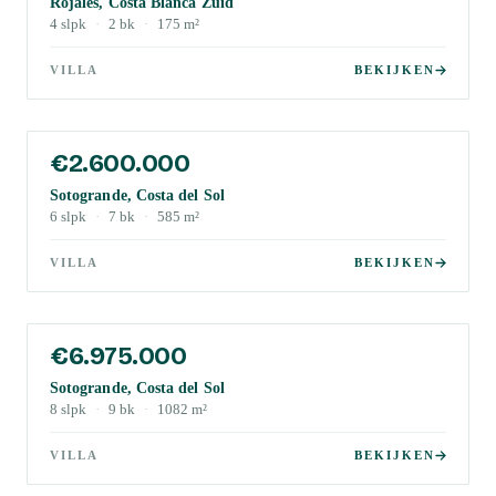
Rojales, Costa Blanca Zuid
4
slpk
·
2
bk
·
175
m²
VILLA
BEKIJKEN
€2.600.000
Sotogrande, Costa del Sol
6
slpk
·
7
bk
·
585
m²
VILLA
BEKIJKEN
€6.975.000
Sotogrande, Costa del Sol
8
slpk
·
9
bk
·
1082
m²
VILLA
BEKIJKEN