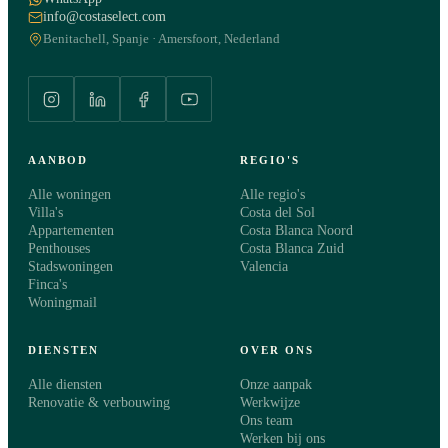
info@costaselect.com
Benitachell, Spanje · Amersfoort, Nederland
AANBOD
REGIO'S
Alle woningen
Alle regio's
Villa's
Costa del Sol
Appartementen
Costa Blanca Noord
Penthouses
Costa Blanca Zuid
Stadswoningen
Valencia
Finca's
Woningmail
DIENSTEN
OVER ONS
Alle diensten
Onze aanpak
Renovatie & verbouwing
Werkwijze
Ons team
Werken bij ons