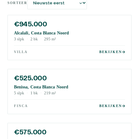
SORTEER
€945.000
Alcalali, Costa Blanca Noord
3
slpk
·
2
bk
·
295
m²
VILLA
BEKIJKEN
€525.000
Benissa, Costa Blanca Noord
5
slpk
·
1
bk
·
219
m²
FINCA
BEKIJKEN
€575.000