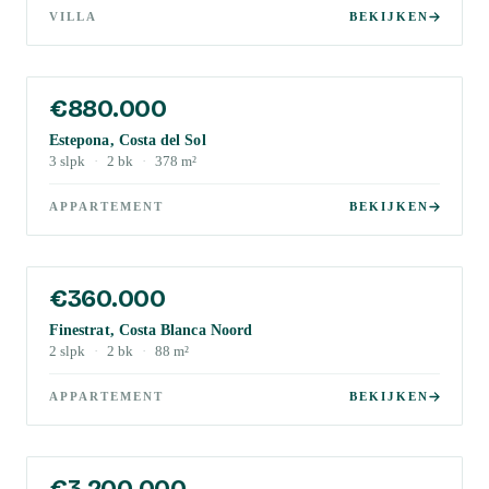
VILLA
BEKIJKEN
€880.000
Estepona, Costa del Sol
3
slpk
·
2
bk
·
378
m²
APPARTEMENT
BEKIJKEN
€360.000
Finestrat, Costa Blanca Noord
2
slpk
·
2
bk
·
88
m²
APPARTEMENT
BEKIJKEN
€3.200.000