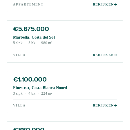
APPARTEMENT
BEKIJKEN
€5.675.000
Marbella, Costa del Sol
5
slpk
·
5
bk
·
980
m²
VILLA
BEKIJKEN
€1.100.000
Finestrat, Costa Blanca Noord
3
slpk
·
4
bk
·
224
m²
VILLA
BEKIJKEN
€880.000