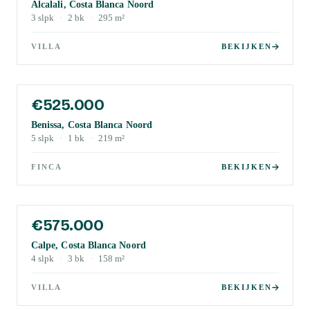
Alcalali, Costa Blanca Noord
3
slpk
·
2
bk
·
295
m²
VILLA
BEKIJKEN
€525.000
Benissa, Costa Blanca Noord
5
slpk
·
1
bk
·
219
m²
FINCA
BEKIJKEN
€575.000
Calpe, Costa Blanca Noord
4
slpk
·
3
bk
·
158
m²
VILLA
BEKIJKEN