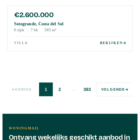
€2.600.000
Sotogrande, Costa del Sol
6
slpk
·
7
bk
·
585
m²
VILLA
BEKIJKEN
…
1
2
383
VORIGE
VOLGENDE
WONINGMAIL
Ontvang wekelijks geschikt aanbod in