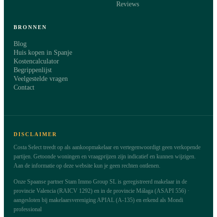
Reviews
BRONNEN
Blog
Huis kopen in Spanje
Kostencalculator
Begrippenlijst
Veelgestelde vragen
Contact
DISCLAIMER
Costa Select treedt op als aankoopmakelaar en vertegenwoordigt geen verkopende
partijen. Getoonde woningen en vraagprijzen zijn indicatief en kunnen wijzigen.
Aan de informatie op deze website kun je geen rechten ontlenen.
Onze Spaanse partner Stam Immo Group SL is geregistreerd makelaar in de
provincie Valencia (RAICV 1292) en in de provincie Málaga (ASAPI 556) ·
aangesloten bij makelaarsvereniging APIAL (A-135) en erkend als Mondi
professional