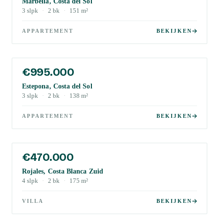
Marbella, Costa del Sol
3
slpk
·
2
bk
·
151
m²
APPARTEMENT
BEKIJKEN
€995.000
Estepona, Costa del Sol
3
slpk
·
2
bk
·
138
m²
APPARTEMENT
BEKIJKEN
€470.000
Rojales, Costa Blanca Zuid
4
slpk
·
2
bk
·
175
m²
VILLA
BEKIJKEN