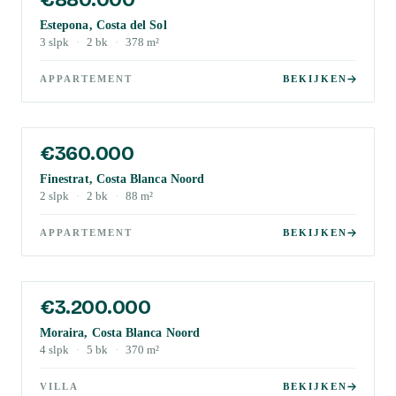
Estepona, Costa del Sol
3
slpk
·
2
bk
·
378
m²
APPARTEMENT
BEKIJKEN
€360.000
Finestrat, Costa Blanca Noord
2
slpk
·
2
bk
·
88
m²
APPARTEMENT
BEKIJKEN
€3.200.000
Moraira, Costa Blanca Noord
4
slpk
·
5
bk
·
370
m²
VILLA
BEKIJKEN