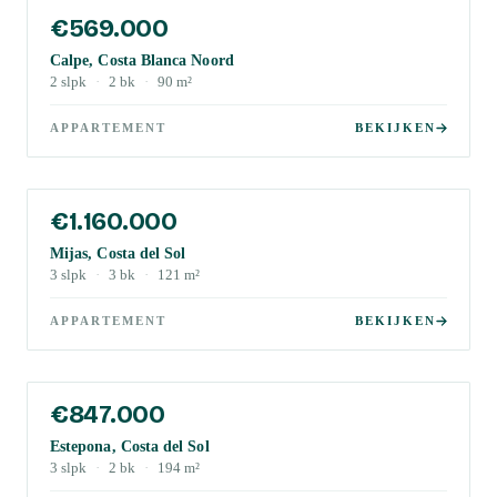
€569.000
Calpe, Costa Blanca Noord
2
slpk
·
2
bk
·
90
m²
APPARTEMENT
BEKIJKEN
€1.160.000
Mijas, Costa del Sol
3
slpk
·
3
bk
·
121
m²
APPARTEMENT
BEKIJKEN
€847.000
Estepona, Costa del Sol
3
slpk
·
2
bk
·
194
m²