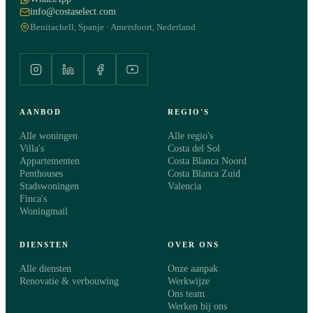
info@costaselect.com
Benitachell, Spanje · Amersfoort, Nederland
AANBOD
REGIO'S
Alle woningen
Alle regio's
Villa's
Costa del Sol
Appartementen
Costa Blanca Noord
Penthouses
Costa Blanca Zuid
Stadswoningen
Valencia
Finca's
Woningmail
DIENSTEN
OVER ONS
Alle diensten
Onze aanpak
Renovatie & verbouwing
Werkwijze
Ons team
Werken bij ons