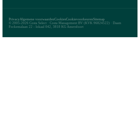
Privacy
Algemene voorwaarden
Cookies
Cookievoorkeuren
Sitemap
© 2005-2026 Costa Select · Costa Management BV (KVK 96824522) · Daam
Fockemalaan 22 - lokaal 042, 3818 KG Amersfoort