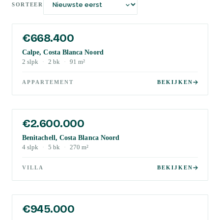
SORTEER
€668.400
Calpe, Costa Blanca Noord
2
slpk
·
2
bk
·
91
m²
APPARTEMENT
BEKIJKEN
€2.600.000
Benitachell, Costa Blanca Noord
4
slpk
·
5
bk
·
270
m²
VILLA
BEKIJKEN
€945.000