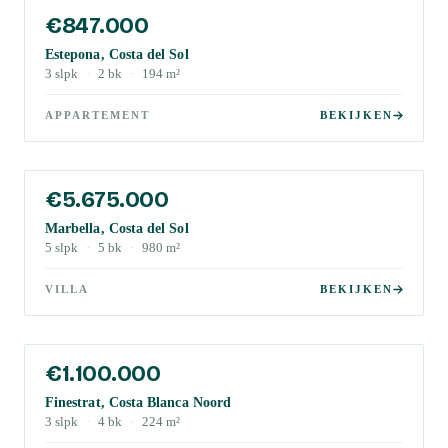
€847.000
Estepona, Costa del Sol
3
slpk
·
2
bk
·
194
m²
APPARTEMENT
BEKIJKEN
€5.675.000
Marbella, Costa del Sol
5
slpk
·
5
bk
·
980
m²
VILLA
BEKIJKEN
€1.100.000
Finestrat, Costa Blanca Noord
3
slpk
·
4
bk
·
224
m²