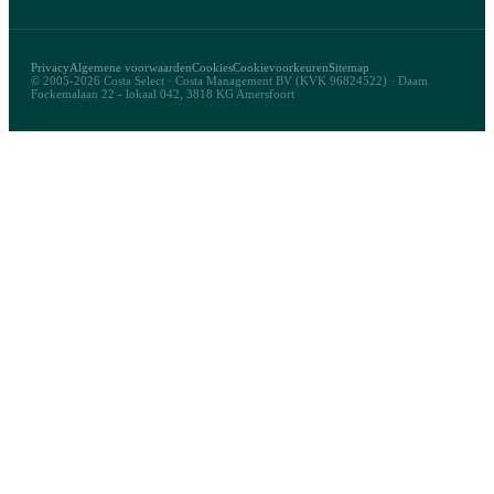
Privacy
Algemene voorwaarden
Cookies
Cookievoorkeuren
Sitemap
© 2005-2026 Costa Select · Costa Management BV (KVK 96824522) · Daam
Fockemalaan 22 - lokaal 042, 3818 KG Amersfoort