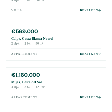
3
slpk
·
2
bk
·
207
m²
VILLA
BEKIJKEN
€569.000
Calpe, Costa Blanca Noord
2
slpk
·
2
bk
·
90
m²
APPARTEMENT
BEKIJKEN
€1.160.000
Mijas, Costa del Sol
3
slpk
·
3
bk
·
121
m²
APPARTEMENT
BEKIJKEN