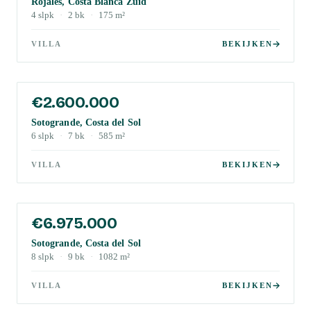
Rojales, Costa Blanca Zuid
4
slpk
·
2
bk
·
175
m²
VILLA
BEKIJKEN
€2.600.000
Sotogrande, Costa del Sol
6
slpk
·
7
bk
·
585
m²
VILLA
BEKIJKEN
€6.975.000
Sotogrande, Costa del Sol
8
slpk
·
9
bk
·
1082
m²
VILLA
BEKIJKEN