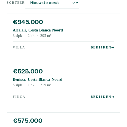
SORTEER
€945.000
Alcalali, Costa Blanca Noord
3
slpk
·
2
bk
·
295
m²
VILLA
BEKIJKEN
€525.000
Benissa, Costa Blanca Noord
5
slpk
·
1
bk
·
219
m²
FINCA
BEKIJKEN
€575.000