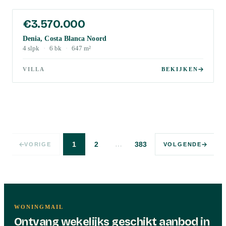
€3.570.000
Denia, Costa Blanca Noord
4
slpk
·
6
bk
·
647
m²
VILLA
BEKIJKEN
…
1
2
383
VORIGE
VOLGENDE
WONINGMAIL
Ontvang wekelijks geschikt aanbod in