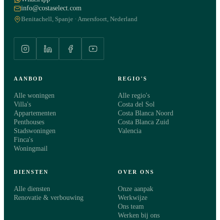
info@costaselect.com
Benitachell, Spanje · Amersfoort, Nederland
AANBOD
REGIO'S
Alle woningen
Alle regio's
Villa's
Costa del Sol
Appartementen
Costa Blanca Noord
Penthouses
Costa Blanca Zuid
Stadswoningen
Valencia
Finca's
Woningmail
DIENSTEN
OVER ONS
Alle diensten
Onze aanpak
Renovatie & verbouwing
Werkwijze
Ons team
Werken bij ons