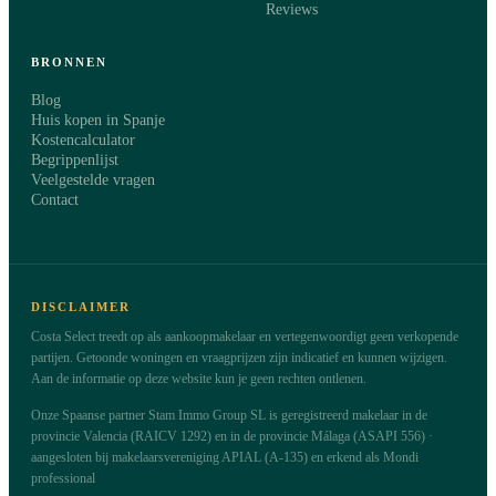
Reviews
BRONNEN
Blog
Huis kopen in Spanje
Kostencalculator
Begrippenlijst
Veelgestelde vragen
Contact
DISCLAIMER
Costa Select treedt op als aankoopmakelaar en vertegenwoordigt geen verkopende
partijen. Getoonde woningen en vraagprijzen zijn indicatief en kunnen wijzigen.
Aan de informatie op deze website kun je geen rechten ontlenen.
Onze Spaanse partner Stam Immo Group SL is geregistreerd makelaar in de
provincie Valencia (RAICV 1292) en in de provincie Málaga (ASAPI 556) ·
aangesloten bij makelaarsvereniging APIAL (A-135) en erkend als Mondi
professional