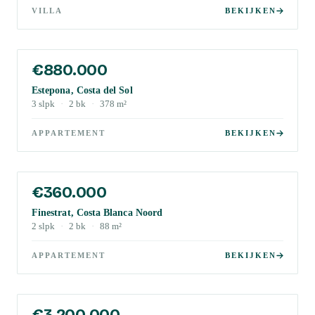
VILLA
BEKIJKEN
€880.000
Estepona, Costa del Sol
3
slpk
·
2
bk
·
378
m²
APPARTEMENT
BEKIJKEN
€360.000
Finestrat, Costa Blanca Noord
2
slpk
·
2
bk
·
88
m²
APPARTEMENT
BEKIJKEN
€3.200.000