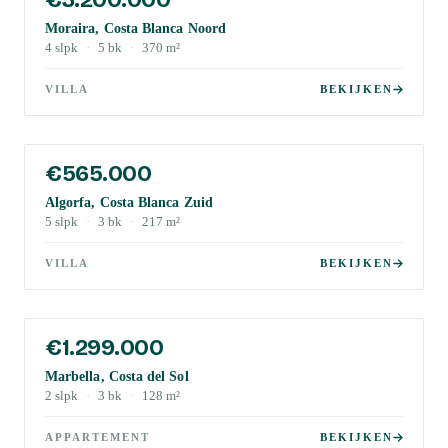
Moraira, Costa Blanca Noord
4
slpk
·
5
bk
·
370
m²
VILLA
BEKIJKEN
€565.000
Algorfa, Costa Blanca Zuid
5
slpk
·
3
bk
·
217
m²
VILLA
BEKIJKEN
€1.299.000
Marbella, Costa del Sol
2
slpk
·
3
bk
·
128
m²
APPARTEMENT
BEKIJKEN