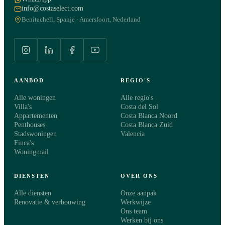
info@costaselect.com
Benitachell, Spanje · Amersfoort, Nederland
AANBOD
REGIO'S
Alle woningen
Alle regio's
Villa's
Costa del Sol
Appartementen
Costa Blanca Noord
Penthouses
Costa Blanca Zuid
Stadswoningen
Valencia
Finca's
Woningmail
DIENSTEN
OVER ONS
Alle diensten
Onze aanpak
Renovatie & verbouwing
Werkwijze
Ons team
Werken bij ons