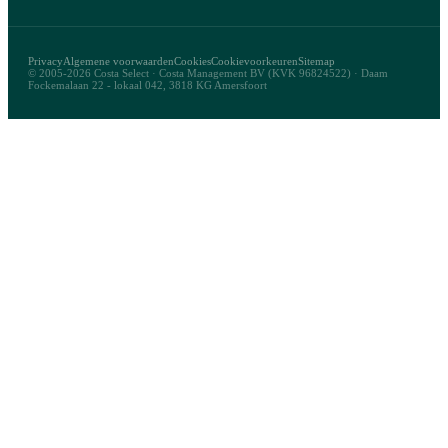
Privacy
Algemene voorwaarden
Cookies
Cookievoorkeuren
Sitemap
© 2005-2026 Costa Select · Costa Management BV (KVK 96824522) · Daam
Fockemalaan 22 - lokaal 042, 3818 KG Amersfoort