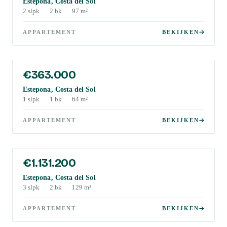
Estepona, Costa del Sol
2
slpk
·
2
bk
·
97
m²
APPARTEMENT
BEKIJKEN
€363.000
Estepona, Costa del Sol
1
slpk
·
1
bk
·
64
m²
APPARTEMENT
BEKIJKEN
€1.131.200
Estepona, Costa del Sol
3
slpk
·
2
bk
·
129
m²
APPARTEMENT
BEKIJKEN