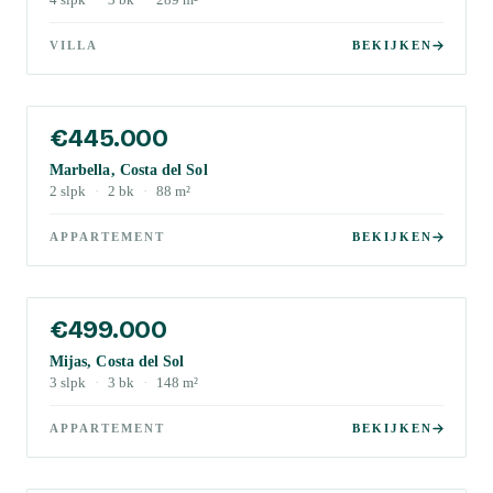
4
slpk
·
3
bk
·
289
m²
VILLA
BEKIJKEN
€445.000
Marbella, Costa del Sol
2
slpk
·
2
bk
·
88
m²
APPARTEMENT
BEKIJKEN
€499.000
Mijas, Costa del Sol
3
slpk
·
3
bk
·
148
m²
APPARTEMENT
BEKIJKEN