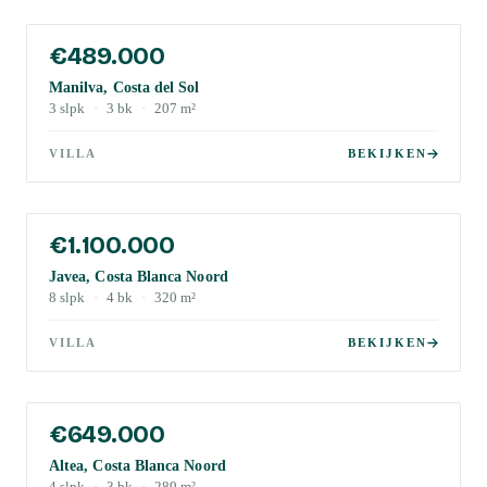
€489.000
Manilva, Costa del Sol
3
slpk
·
3
bk
·
207
m²
VILLA
BEKIJKEN
€1.100.000
Javea, Costa Blanca Noord
8
slpk
·
4
bk
·
320
m²
VILLA
BEKIJKEN
€649.000
Altea, Costa Blanca Noord