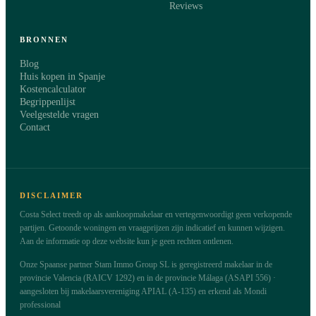
Reviews
BRONNEN
Blog
Huis kopen in Spanje
Kostencalculator
Begrippenlijst
Veelgestelde vragen
Contact
DISCLAIMER
Costa Select treedt op als aankoopmakelaar en vertegenwoordigt geen verkopende
partijen. Getoonde woningen en vraagprijzen zijn indicatief en kunnen wijzigen.
Aan de informatie op deze website kun je geen rechten ontlenen.
Onze Spaanse partner Stam Immo Group SL is geregistreerd makelaar in de
provincie Valencia (RAICV 1292) en in de provincie Málaga (ASAPI 556) ·
aangesloten bij makelaarsvereniging APIAL (A-135) en erkend als Mondi
professional