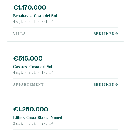
€1.170.000
Benahavis, Costa del Sol
4
slpk
·
4
bk
·
321
m²
VILLA
BEKIJKEN
€516.000
Casares, Costa del Sol
4
slpk
·
3
bk
·
179
m²
APPARTEMENT
BEKIJKEN
€1.250.000
Lliber, Costa Blanca Noord
3
slpk
·
3
bk
·
270
m²