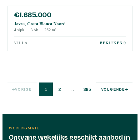
€1.685.000
Javea, Costa Blanca Noord
4
slpk
·
3
bk
·
262
m²
VILLA
BEKIJKEN
…
1
2
385
VORIGE
VOLGENDE
WONINGMAIL
Ontvang wekelijks geschikt aanbod in