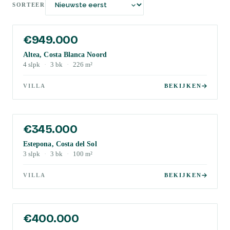
SORTEER
€949.000
Altea, Costa Blanca Noord
4
slpk
·
3
bk
·
226
m²
VILLA
BEKIJKEN
€345.000
Estepona, Costa del Sol
3
slpk
·
3
bk
·
100
m²
VILLA
BEKIJKEN
€400.000