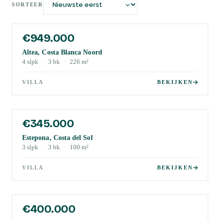
SORTEER
€949.000
Altea, Costa Blanca Noord
4
slpk
·
3
bk
·
226
m²
VILLA
BEKIJKEN
€345.000
Estepona, Costa del Sol
3
slpk
·
3
bk
·
100
m²
VILLA
BEKIJKEN
€400.000