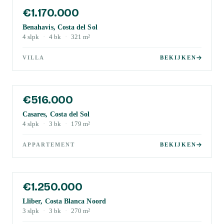
€1.170.000
Benahavis, Costa del Sol
4
slpk
·
4
bk
·
321
m²
VILLA
BEKIJKEN
€516.000
Casares, Costa del Sol
4
slpk
·
3
bk
·
179
m²
APPARTEMENT
BEKIJKEN
€1.250.000
Lliber, Costa Blanca Noord
3
slpk
·
3
bk
·
270
m²