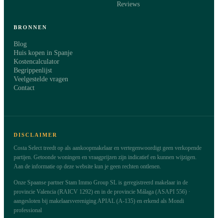
Reviews
BRONNEN
Blog
Huis kopen in Spanje
Kostencalculator
Begrippenlijst
Veelgestelde vragen
Contact
DISCLAIMER
Costa Select treedt op als aankoopmakelaar en vertegenwoordigt geen verkopende
partijen. Getoonde woningen en vraagprijzen zijn indicatief en kunnen wijzigen.
Aan de informatie op deze website kun je geen rechten ontlenen.
Onze Spaanse partner Stam Immo Group SL is geregistreerd makelaar in de
provincie Valencia (RAICV 1292) en in de provincie Málaga (ASAPI 556) ·
aangesloten bij makelaarsvereniging APIAL (A-135) en erkend als Mondi
professional