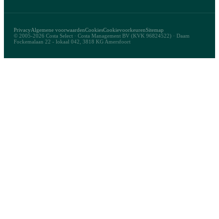
Privacy
Algemene voorwaarden
Cookies
Cookievoorkeuren
Sitemap
© 2005-2026 Costa Select · Costa Management BV (KVK 96824522) · Daam
Fockemalaan 22 - lokaal 042, 3818 KG Amersfoort