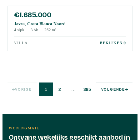
€1.685.000
Javea, Costa Blanca Noord
4
slpk
·
3
bk
·
262
m²
VILLA
BEKIJKEN
…
1
2
385
VORIGE
VOLGENDE
WONINGMAIL
Ontvang wekelijks geschikt aanbod in