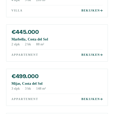
4
slpk
·
3
bk
·
289
m²
VILLA
BEKIJKEN
€445.000
Marbella, Costa del Sol
2
slpk
·
2
bk
·
88
m²
APPARTEMENT
BEKIJKEN
€499.000
Mijas, Costa del Sol
3
slpk
·
3
bk
·
148
m²
APPARTEMENT
BEKIJKEN