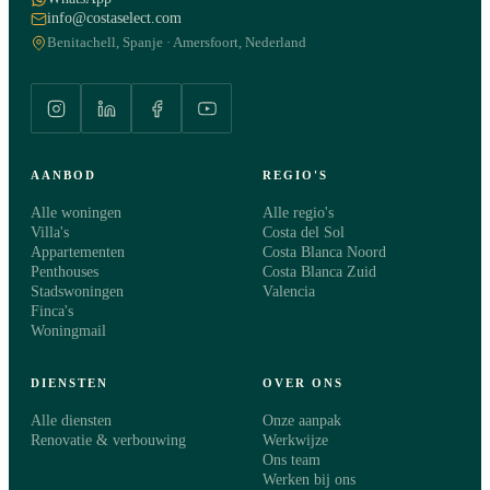
info@costaselect.com
Benitachell, Spanje · Amersfoort, Nederland
AANBOD
REGIO'S
Alle woningen
Alle regio's
Villa's
Costa del Sol
Appartementen
Costa Blanca Noord
Penthouses
Costa Blanca Zuid
Stadswoningen
Valencia
Finca's
Woningmail
DIENSTEN
OVER ONS
Alle diensten
Onze aanpak
Renovatie & verbouwing
Werkwijze
Ons team
Werken bij ons