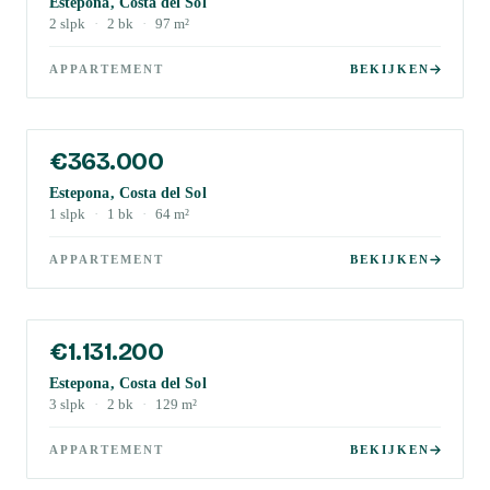
Estepona, Costa del Sol
2
slpk
·
2
bk
·
97
m²
APPARTEMENT
BEKIJKEN
€363.000
Estepona, Costa del Sol
1
slpk
·
1
bk
·
64
m²
APPARTEMENT
BEKIJKEN
€1.131.200
Estepona, Costa del Sol
3
slpk
·
2
bk
·
129
m²
APPARTEMENT
BEKIJKEN