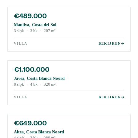
€489.000
Manilva, Costa del Sol
3
slpk
·
3
bk
·
207
m²
VILLA
BEKIJKEN
€1.100.000
Javea, Costa Blanca Noord
8
slpk
·
4
bk
·
320
m²
VILLA
BEKIJKEN
€649.000
Altea, Costa Blanca Noord