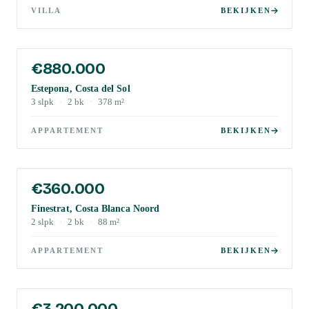
VILLA
BEKIJKEN
€880.000
Estepona, Costa del Sol
3
slpk
·
2
bk
·
378
m²
APPARTEMENT
BEKIJKEN
€360.000
Finestrat, Costa Blanca Noord
2
slpk
·
2
bk
·
88
m²
APPARTEMENT
BEKIJKEN
€3.200.000