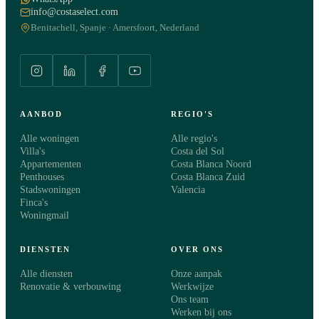
info@costaselect.com
Benitachell, Spanje · Amersfoort, Nederland
AANBOD
REGIO'S
Alle woningen
Alle regio's
Villa's
Costa del Sol
Appartementen
Costa Blanca Noord
Penthouses
Costa Blanca Zuid
Stadswoningen
Valencia
Finca's
Woningmail
DIENSTEN
OVER ONS
Alle diensten
Onze aanpak
Renovatie & verbouwing
Werkwijze
Ons team
Werken bij ons