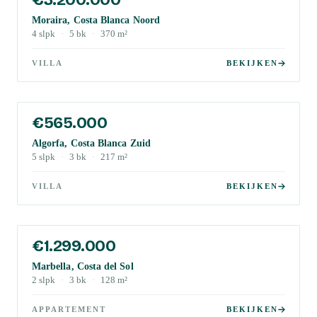
Moraira, Costa Blanca Noord
4
slpk
·
5
bk
·
370
m²
VILLA
BEKIJKEN
€565.000
Algorfa, Costa Blanca Zuid
5
slpk
·
3
bk
·
217
m²
VILLA
BEKIJKEN
€1.299.000
Marbella, Costa del Sol
2
slpk
·
3
bk
·
128
m²
APPARTEMENT
BEKIJKEN