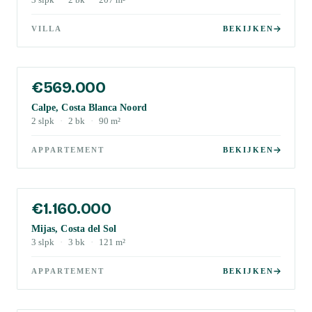
3
slpk
·
2
bk
·
207
m²
VILLA
BEKIJKEN
€569.000
Calpe, Costa Blanca Noord
2
slpk
·
2
bk
·
90
m²
APPARTEMENT
BEKIJKEN
€1.160.000
Mijas, Costa del Sol
3
slpk
·
3
bk
·
121
m²
APPARTEMENT
BEKIJKEN