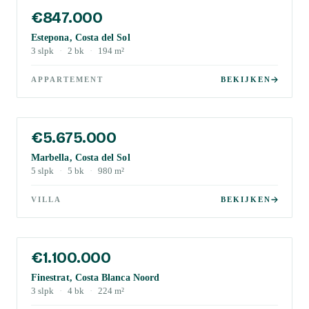
€847.000
Estepona, Costa del Sol
3
slpk
·
2
bk
·
194
m²
APPARTEMENT
BEKIJKEN
€5.675.000
Marbella, Costa del Sol
5
slpk
·
5
bk
·
980
m²
VILLA
BEKIJKEN
€1.100.000
Finestrat, Costa Blanca Noord
3
slpk
·
4
bk
·
224
m²