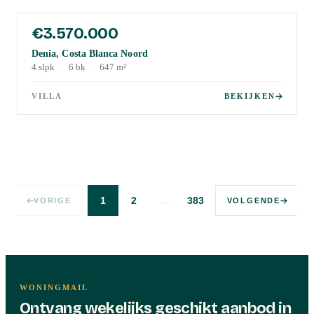
€3.570.000
Denia, Costa Blanca Noord
4
slpk
·
6
bk
·
647
m²
VILLA
BEKIJKEN
…
1
2
383
VORIGE
VOLGENDE
WONINGMAIL
Ontvang wekelijks geschikt aanbod in