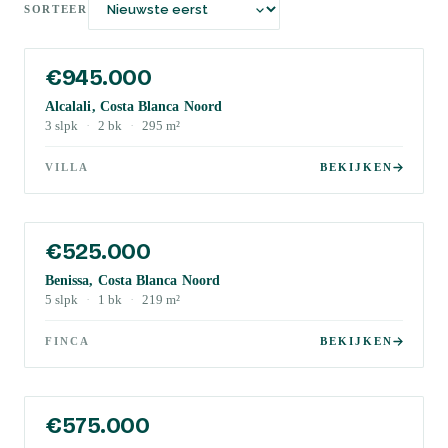
SORTEER
€945.000
Alcalali, Costa Blanca Noord
3
slpk
·
2
bk
·
295
m²
VILLA
BEKIJKEN
€525.000
Benissa, Costa Blanca Noord
5
slpk
·
1
bk
·
219
m²
FINCA
BEKIJKEN
€575.000