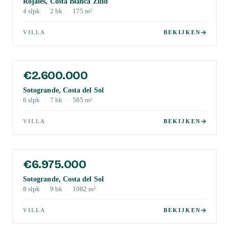
Rojales, Costa Blanca Zuid
4
slpk
·
2
bk
·
175
m²
VILLA
BEKIJKEN
€2.600.000
Sotogrande, Costa del Sol
6
slpk
·
7
bk
·
585
m²
VILLA
BEKIJKEN
€6.975.000
Sotogrande, Costa del Sol
8
slpk
·
9
bk
·
1082
m²
VILLA
BEKIJKEN