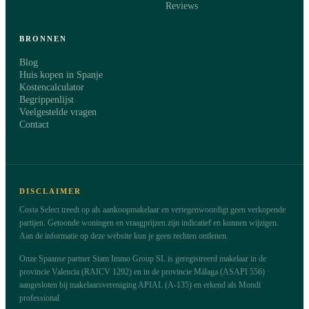
Reviews
BRONNEN
Blog
Huis kopen in Spanje
Kostencalculator
Begrippenlijst
Veelgestelde vragen
Contact
DISCLAIMER
Costa Select treedt op als aankoopmakelaar en vertegenwoordigt geen verkopende
partijen. Getoonde woningen en vraagprijzen zijn indicatief en kunnen wijzigen.
Aan de informatie op deze website kun je geen rechten ontlenen.
Onze Spaanse partner Stam Immo Group SL is geregistreerd makelaar in de
provincie Valencia (RAICV 1292) en in de provincie Málaga (ASAPI 556) ·
aangesloten bij makelaarsvereniging APIAL (A-135) en erkend als Mondi
professional