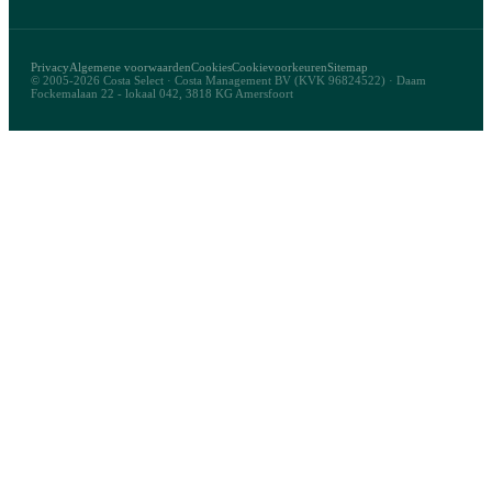
Privacy
Algemene voorwaarden
Cookies
Cookievoorkeuren
Sitemap
© 2005-2026 Costa Select · Costa Management BV (KVK 96824522) · Daam
Fockemalaan 22 - lokaal 042, 3818 KG Amersfoort