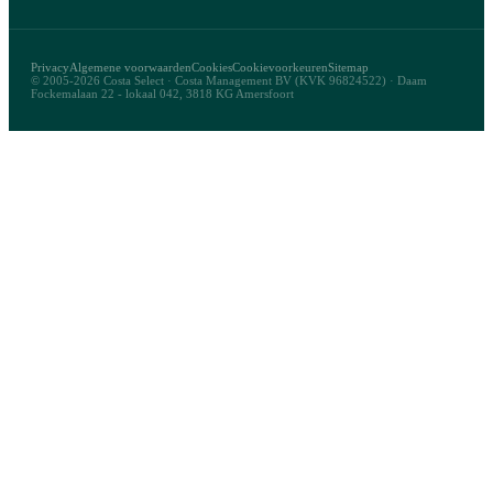
Privacy
Algemene voorwaarden
Cookies
Cookievoorkeuren
Sitemap
© 2005-2026 Costa Select · Costa Management BV (KVK 96824522) · Daam
Fockemalaan 22 - lokaal 042, 3818 KG Amersfoort