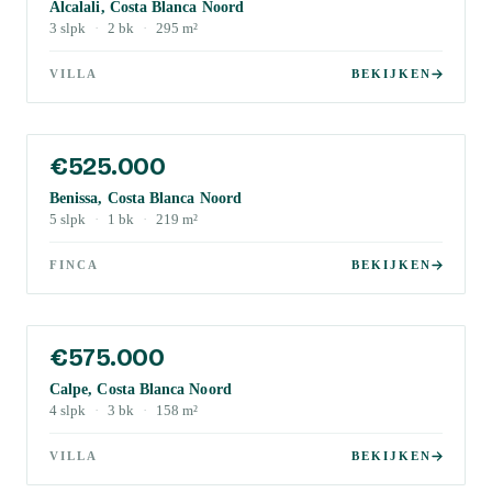
Alcalali, Costa Blanca Noord
3
slpk
·
2
bk
·
295
m²
VILLA
BEKIJKEN
€525.000
Benissa, Costa Blanca Noord
5
slpk
·
1
bk
·
219
m²
FINCA
BEKIJKEN
€575.000
Calpe, Costa Blanca Noord
4
slpk
·
3
bk
·
158
m²
VILLA
BEKIJKEN