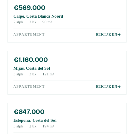
€569.000
Calpe, Costa Blanca Noord
2
slpk
·
2
bk
·
90
m²
APPARTEMENT
BEKIJKEN
€1.160.000
Mijas, Costa del Sol
3
slpk
·
3
bk
·
121
m²
APPARTEMENT
BEKIJKEN
€847.000
Estepona, Costa del Sol
3
slpk
·
2
bk
·
194
m²