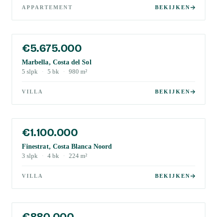
APPARTEMENT
BEKIJKEN
€5.675.000
Marbella, Costa del Sol
5
slpk
·
5
bk
·
980
m²
VILLA
BEKIJKEN
€1.100.000
Finestrat, Costa Blanca Noord
3
slpk
·
4
bk
·
224
m²
VILLA
BEKIJKEN
€880.000