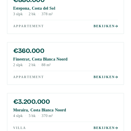
Estepona, Costa del Sol
3
slpk
·
2
bk
·
378
m²
APPARTEMENT
BEKIJKEN
€360.000
Finestrat, Costa Blanca Noord
2
slpk
·
2
bk
·
88
m²
APPARTEMENT
BEKIJKEN
€3.200.000
Moraira, Costa Blanca Noord
4
slpk
·
5
bk
·
370
m²
VILLA
BEKIJKEN