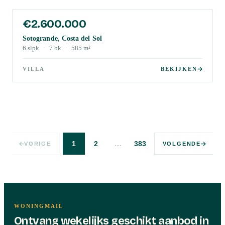
€2.600.000
Sotogrande, Costa del Sol
6
slpk
·
7
bk
·
585
m²
VILLA
BEKIJKEN
…
1
2
383
VORIGE
VOLGENDE
WONINGMAIL
Ontvang wekelijks geschikt aanbod in