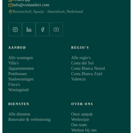
info@costaselect.com
Benitachell, Spanje · Amersfoort, Nederland
AANBOD
REGIO'S
Alle woningen
Alle regio's
Villa's
Costa del Sol
Appartementen
Costa Blanca Noord
Penthouses
Costa Blanca Zuid
Stadswoningen
Valencia
Finca's
Woningmail
DIENSTEN
OVER ONS
Alle diensten
Onze aanpak
Renovatie & verbouwing
Werkwijze
Ons team
Werken bij ons