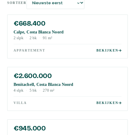
SORTEER
€668.400
Calpe, Costa Blanca Noord
2
slpk
·
2
bk
·
91
m²
APPARTEMENT
BEKIJKEN
€2.600.000
Benitachell, Costa Blanca Noord
4
slpk
·
5
bk
·
270
m²
VILLA
BEKIJKEN
€945.000