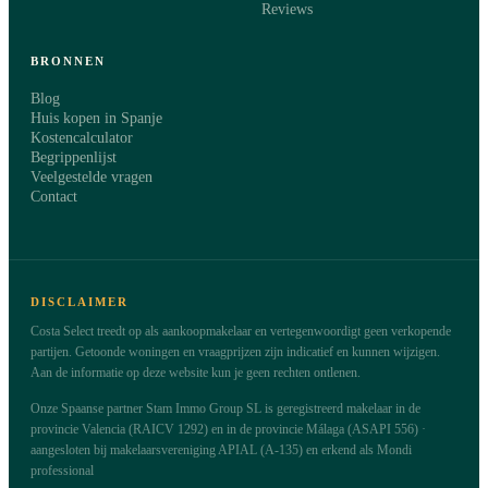
Reviews
BRONNEN
Blog
Huis kopen in Spanje
Kostencalculator
Begrippenlijst
Veelgestelde vragen
Contact
DISCLAIMER
Costa Select treedt op als aankoopmakelaar en vertegenwoordigt geen verkopende
partijen. Getoonde woningen en vraagprijzen zijn indicatief en kunnen wijzigen.
Aan de informatie op deze website kun je geen rechten ontlenen.
Onze Spaanse partner Stam Immo Group SL is geregistreerd makelaar in de
provincie Valencia (RAICV 1292) en in de provincie Málaga (ASAPI 556) ·
aangesloten bij makelaarsvereniging APIAL (A-135) en erkend als Mondi
professional