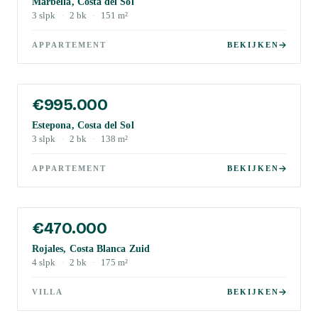
Marbella, Costa del Sol
3
slpk
·
2
bk
·
151
m²
APPARTEMENT
BEKIJKEN
€995.000
Estepona, Costa del Sol
3
slpk
·
2
bk
·
138
m²
APPARTEMENT
BEKIJKEN
€470.000
Rojales, Costa Blanca Zuid
4
slpk
·
2
bk
·
175
m²
VILLA
BEKIJKEN