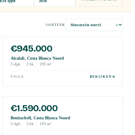
Elk type
Alle
SORTEER
€945.000
Alcalali, Costa Blanca Noord
3
slpk
·
2
bk
·
295
m²
VILLA
BEKIJKEN
€1.590.000
Benitachell, Costa Blanca Noord
3
slpk
·
3
bk
·
165
m²