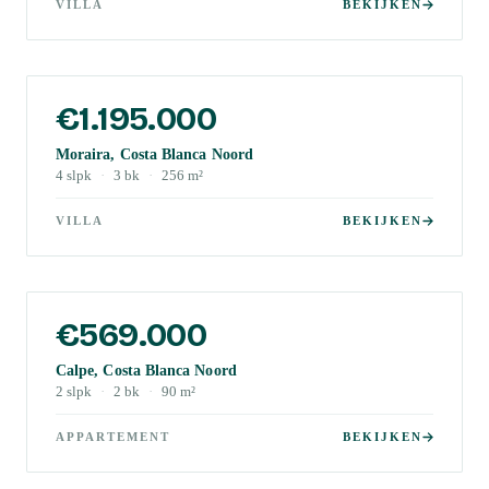
VILLA
BEKIJKEN
€1.195.000
Moraira, Costa Blanca Noord
4
slpk
·
3
bk
·
256
m²
VILLA
BEKIJKEN
€569.000
Calpe, Costa Blanca Noord
2
slpk
·
2
bk
·
90
m²
APPARTEMENT
BEKIJKEN