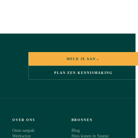
MELD JE AAN
→
PLAN EEN KENNISMAKING
OVER ONS
BRONNEN
Onze aanpak
Blog
Werkwijze
Huis kopen in Spanje