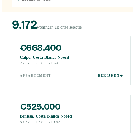
9.172
woningen uit onze selectie
€668.400
Calpe, Costa Blanca Noord
2
slpk
·
2
bk
·
91
m²
APPARTEMENT
BEKIJKEN
€525.000
Benissa, Costa Blanca Noord
5
slpk
·
1
bk
·
219
m²