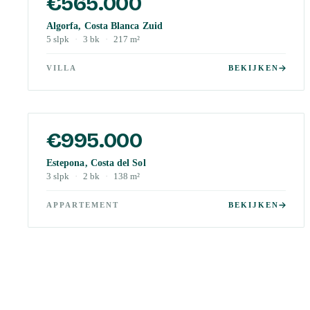
€565.000
Algorfa, Costa Blanca Zuid
5
slpk
·
3
bk
·
217
m²
VILLA
BEKIJKEN
€995.000
Estepona, Costa del Sol
3
slpk
·
2
bk
·
138
m²
APPARTEMENT
BEKIJKEN