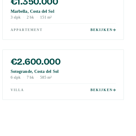
€1.350.000
Marbella, Costa del Sol
3
slpk
·
2
bk
·
151
m²
APPARTEMENT
BEKIJKEN
€2.600.000
Sotogrande, Costa del Sol
6
slpk
·
7
bk
·
585
m²
VILLA
BEKIJKEN