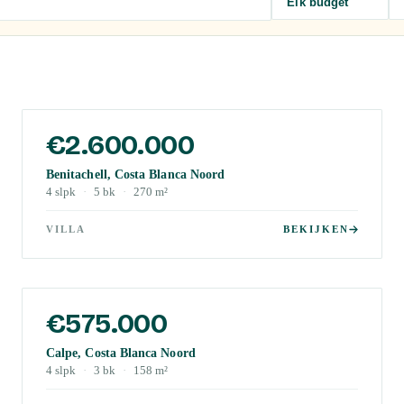
Elk budget
€2.600.000
Benitachell, Costa Blanca Noord
4
slpk
·
5
bk
·
270
m²
VILLA
BEKIJKEN
€575.000
Calpe, Costa Blanca Noord
4
slpk
·
3
bk
·
158
m²