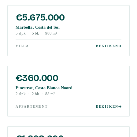
€5.675.000
Marbella, Costa del Sol
5
slpk
·
5
bk
·
980
m²
VILLA
BEKIJKEN
€360.000
Finestrat, Costa Blanca Noord
2
slpk
·
2
bk
·
88
m²
APPARTEMENT
BEKIJKEN