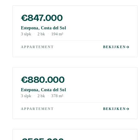
€847.000
Estepona, Costa del Sol
3
slpk
·
2
bk
·
194
m²
APPARTEMENT
BEKIJKEN
€880.000
Estepona, Costa del Sol
3
slpk
·
2
bk
·
378
m²
APPARTEMENT
BEKIJKEN