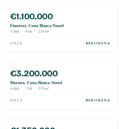
€1.100.000
Finestrat, Costa Blanca Noord
3
slpk
·
4
bk
·
224
m²
VILLA
BEKIJKEN
€3.200.000
Moraira, Costa Blanca Noord
4
slpk
·
5
bk
·
370
m²
VILLA
BEKIJKEN