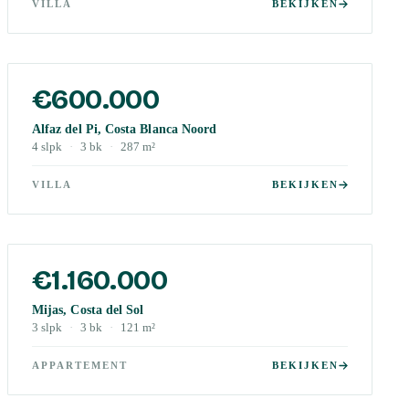
VILLA
BEKIJKEN
€600.000
Alfaz del Pi, Costa Blanca Noord
4
slpk
·
3
bk
·
287
m²
VILLA
BEKIJKEN
€1.160.000
Mijas, Costa del Sol
3
slpk
·
3
bk
·
121
m²
APPARTEMENT
BEKIJKEN