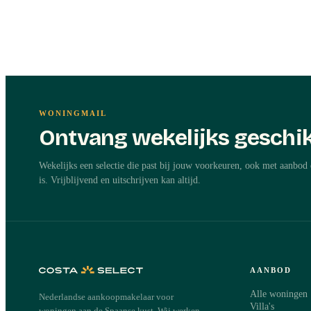
WONINGMAIL
Ontvang wekelijks geschik
Wekelijks een selectie die past bij jouw voorkeuren, ook met aanbod 
is. Vrijblijvend en uitschrijven kan altijd.
AANBOD
Alle woningen
Nederlandse aankoopmakelaar voor
Villa's
woningen aan de Spaanse kust. Wij werken