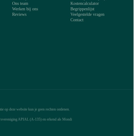
Ons team
Kostencalculator
Werken bij ons
Begrippenlijst
Reviews
Veelgestelde vragen
Contact
ie op deze website kun je geen rechten ontlenen.
arsvereniging APIAL (A-135) en erkend als Mondi