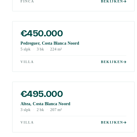
FINCA
BEKIJKEN
€450.000
Pedreguer, Costa Blanca Noord
5
slpk
·
3
bk
·
224
m²
VILLA
BEKIJKEN
€495.000
Altea, Costa Blanca Noord
3
slpk
·
2
bk
·
207
m²
VILLA
BEKIJKEN