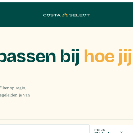
passen bij
hoe jij
ilter op regio,
begeleiden je van
PRIJS