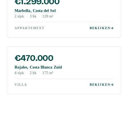
€1.299.000
Marbella, Costa del Sol
2
slpk
·
3
bk
·
128
m²
APPARTEMENT
BEKIJKEN
€470.000
Rojales, Costa Blanca Zuid
4
slpk
·
2
bk
·
175
m²
VILLA
BEKIJKEN