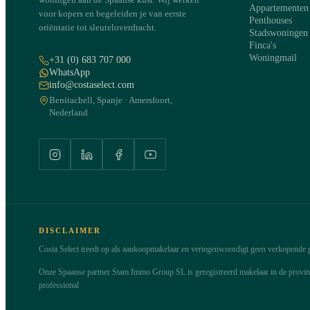
Appartementen
voor kopers en begeleiden je van eerste
Penthouses
oriëntatie tot sleuteloverdracht.
Stadswoningen
Finca's
Woningmail
+31 (0) 683 707 000
WhatsApp
info@costaselect.com
Benitachell, Spanje · Amersfoort,
Nederland
DISCLAIMER
Costa Select treedt op als aankoopmakelaar en vertegenwoordigt geen verkopende pa
Onze Spaanse partner Stam Immo Group SL is geregistreerd makelaar in de provi
professional