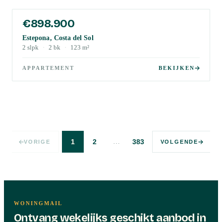
€898.900
Estepona, Costa del Sol
2
slpk
·
2
bk
·
123
m²
APPARTEMENT
BEKIJKEN
…
1
2
383
VORIGE
VOLGENDE
WONINGMAIL
Ontvang wekelijks geschikt aanbod in