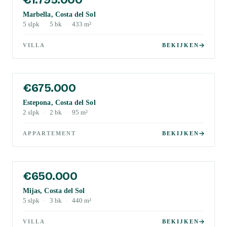
Marbella, Costa del Sol
5
slpk
·
5
bk
·
433
m²
VILLA
BEKIJKEN
€675.000
Estepona, Costa del Sol
2
slpk
·
2
bk
·
95
m²
APPARTEMENT
BEKIJKEN
€650.000
Mijas, Costa del Sol
5
slpk
·
3
bk
·
440
m²
VILLA
BEKIJKEN