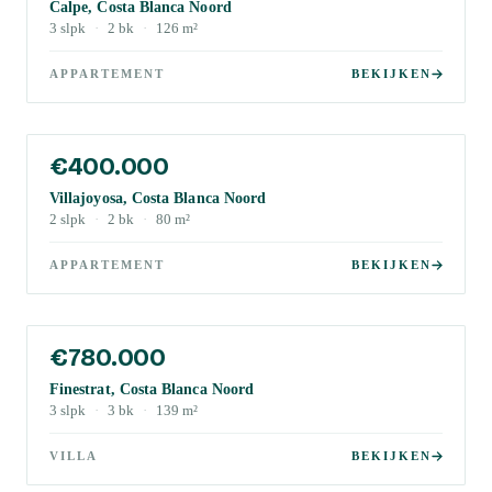
Calpe, Costa Blanca Noord
3
slpk
·
2
bk
·
126
m²
APPARTEMENT
BEKIJKEN
€400.000
Villajoyosa, Costa Blanca Noord
2
slpk
·
2
bk
·
80
m²
APPARTEMENT
BEKIJKEN
€780.000
Finestrat, Costa Blanca Noord
3
slpk
·
3
bk
·
139
m²
VILLA
BEKIJKEN