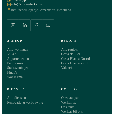
info@costaselect.com
Benitachell, Spanje · Amersfoort, Nederland
AANBOD
REGIO'S
Alle woningen
Alle regio's
Villa's
Costa del Sol
Appartementen
Costa Blanca Noord
Penthouses
Costa Blanca Zuid
Stadswoningen
Valencia
Finca's
Woningmail
DIENSTEN
OVER ONS
Alle diensten
Onze aanpak
Renovatie & verbouwing
Werkwijze
Ons team
Werken bij ons