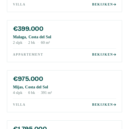
VILLA
BEKIJKEN
€399.000
Malaga, Costa del Sol
2
slpk
·
2
bk
·
60
m²
APPARTEMENT
BEKIJKEN
€975.000
Mijas, Costa del Sol
4
slpk
·
6
bk
·
391
m²
VILLA
BEKIJKEN
€1.795.000