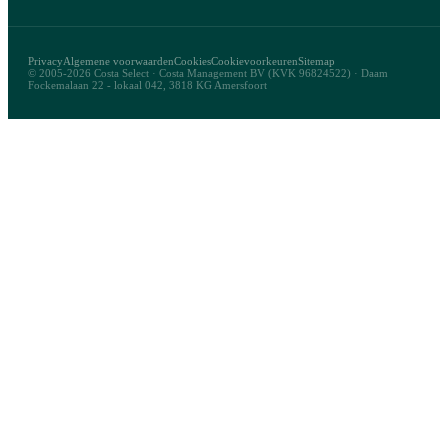
Privacy
Algemene voorwaarden
Cookies
Cookievoorkeuren
Sitemap
© 2005-2026 Costa Select · Costa Management BV (KVK 96824522) · Daam
Fockemalaan 22 - lokaal 042, 3818 KG Amersfoort