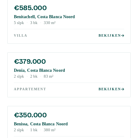
€585.000
Benitachell, Costa Blanca Noord
5
slpk
·
3
bk
·
330
m²
VILLA
BEKIJKEN
€379.000
Denia, Costa Blanca Noord
2
slpk
·
2
bk
·
83
m²
APPARTEMENT
BEKIJKEN
€350.000
Benissa, Costa Blanca Noord
2
slpk
·
1
bk
·
380
m²