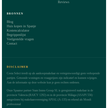
Reviews
BRONNEN
Blog
Huis kopen in Spanje
Kostencalculator
Begrippenlijst
Veelgestelde vragen
Contact
DISCLAIMER
Costa Select treedt op als aankoopmakelaar en vertegenwoordigt geen verkopende
partijen. Getoonde woningen en vraagprijzen zijn indicatief en kunnen wijzigen.
Aan de informatie op deze website kun je geen rechten ontlenen.
Onze Spaanse partner Stam Immo Group SL is geregistreerd makelaar in de
provincie Valencia (RAICV 1292) en in de provincie Málaga (ASAPI 556) ·
aangesloten bij makelaarsvereniging APIAL (A-135) en erkend als Mondi
professional