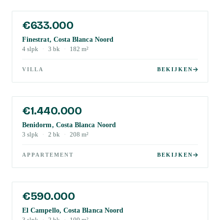
€633.000
Finestrat, Costa Blanca Noord
4
slpk
·
3
bk
·
182
m²
VILLA
BEKIJKEN
€1.440.000
Benidorm, Costa Blanca Noord
3
slpk
·
2
bk
·
208
m²
APPARTEMENT
BEKIJKEN
€590.000
El Campello, Costa Blanca Noord