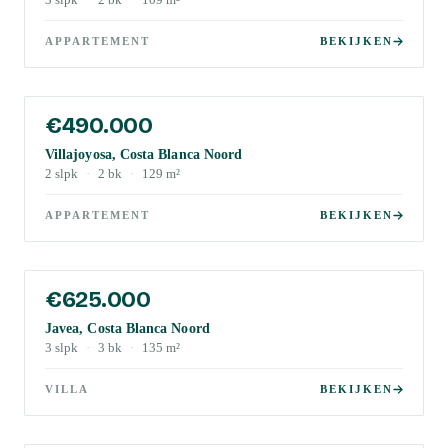
3
slpk
·
2
bk
·
109
m²
APPARTEMENT
BEKIJKEN
€490.000
Villajoyosa, Costa Blanca Noord
2
slpk
·
2
bk
·
129
m²
APPARTEMENT
BEKIJKEN
€625.000
Javea, Costa Blanca Noord
3
slpk
·
3
bk
·
135
m²
VILLA
BEKIJKEN