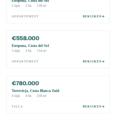
Estepona, Costa del Sol
2
slpk
·
2
bk
·
138
m²
APPARTEMENT
BEKIJKEN
€558.000
Estepona, Costa del Sol
3
slpk
·
2
bk
·
134
m²
APPARTEMENT
BEKIJKEN
€780.000
Torrevieja, Costa Blanca Zuid
4
slpk
·
4
bk
·
238
m²
VILLA
BEKIJKEN