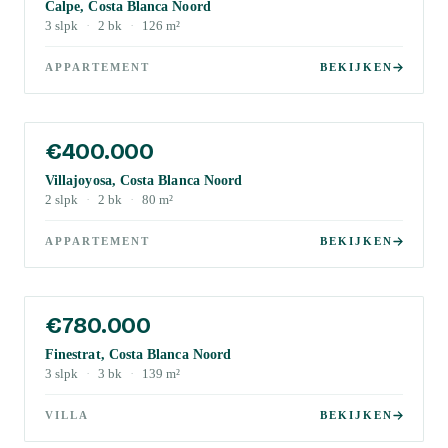
Calpe, Costa Blanca Noord
3
slpk
·
2
bk
·
126
m²
APPARTEMENT
BEKIJKEN
€400.000
Villajoyosa, Costa Blanca Noord
2
slpk
·
2
bk
·
80
m²
APPARTEMENT
BEKIJKEN
€780.000
Finestrat, Costa Blanca Noord
3
slpk
·
3
bk
·
139
m²
VILLA
BEKIJKEN