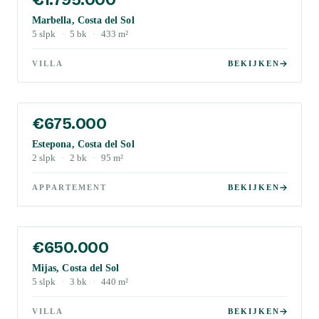
Marbella, Costa del Sol
5
slpk
·
5
bk
·
433
m²
VILLA
BEKIJKEN
€675.000
Estepona, Costa del Sol
2
slpk
·
2
bk
·
95
m²
APPARTEMENT
BEKIJKEN
€650.000
Mijas, Costa del Sol
5
slpk
·
3
bk
·
440
m²
VILLA
BEKIJKEN