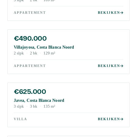
3
slpk
·
2
bk
·
109
m²
APPARTEMENT
BEKIJKEN
€490.000
Villajoyosa, Costa Blanca Noord
2
slpk
·
2
bk
·
129
m²
APPARTEMENT
BEKIJKEN
€625.000
Javea, Costa Blanca Noord
3
slpk
·
3
bk
·
135
m²
VILLA
BEKIJKEN