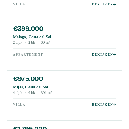
VILLA
BEKIJKEN
€399.000
Malaga, Costa del Sol
2
slpk
·
2
bk
·
60
m²
APPARTEMENT
BEKIJKEN
€975.000
Mijas, Costa del Sol
4
slpk
·
6
bk
·
391
m²
VILLA
BEKIJKEN
€1.795.000