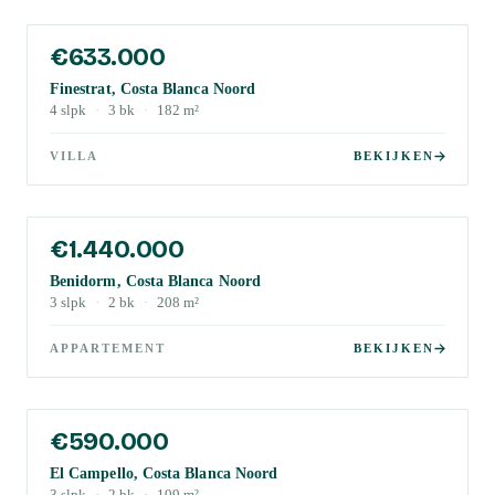
€633.000
Finestrat, Costa Blanca Noord
4
slpk
·
3
bk
·
182
m²
VILLA
BEKIJKEN
€1.440.000
Benidorm, Costa Blanca Noord
3
slpk
·
2
bk
·
208
m²
APPARTEMENT
BEKIJKEN
€590.000
El Campello, Costa Blanca Noord