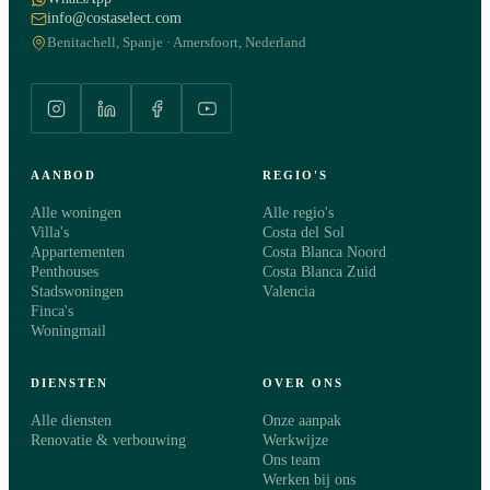
info@costaselect.com
Benitachell, Spanje · Amersfoort, Nederland
AANBOD
REGIO'S
Alle woningen
Alle regio's
Villa's
Costa del Sol
Appartementen
Costa Blanca Noord
Penthouses
Costa Blanca Zuid
Stadswoningen
Valencia
Finca's
Woningmail
DIENSTEN
OVER ONS
Alle diensten
Onze aanpak
Renovatie & verbouwing
Werkwijze
Ons team
Werken bij ons