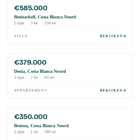
€585.000
Benitachell, Costa Blanca Noord
5
slpk
·
3
bk
·
330
m²
VILLA
BEKIJKEN
€379.000
Denia, Costa Blanca Noord
2
slpk
·
2
bk
·
83
m²
APPARTEMENT
BEKIJKEN
€350.000
Benissa, Costa Blanca Noord
2
slpk
·
1
bk
·
380
m²