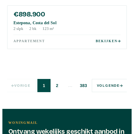
€898.900
Estepona, Costa del Sol
2
slpk
·
2
bk
·
123
m²
APPARTEMENT
BEKIJKEN
…
1
2
383
VORIGE
VOLGENDE
WONINGMAIL
Ontvang wekelijks geschikt aanbod in