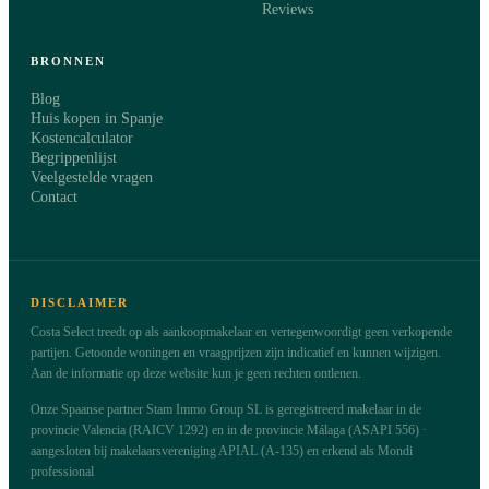
Reviews
BRONNEN
Blog
Huis kopen in Spanje
Kostencalculator
Begrippenlijst
Veelgestelde vragen
Contact
DISCLAIMER
Costa Select treedt op als aankoopmakelaar en vertegenwoordigt geen verkopende
partijen. Getoonde woningen en vraagprijzen zijn indicatief en kunnen wijzigen.
Aan de informatie op deze website kun je geen rechten ontlenen.
Onze Spaanse partner Stam Immo Group SL is geregistreerd makelaar in de
provincie Valencia (RAICV 1292) en in de provincie Málaga (ASAPI 556) ·
aangesloten bij makelaarsvereniging APIAL (A-135) en erkend als Mondi
professional