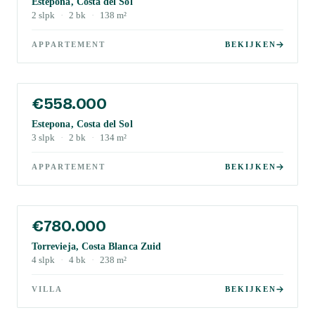
Estepona, Costa del Sol
2
slpk
·
2
bk
·
138
m²
APPARTEMENT
BEKIJKEN
€558.000
Estepona, Costa del Sol
3
slpk
·
2
bk
·
134
m²
APPARTEMENT
BEKIJKEN
€780.000
Torrevieja, Costa Blanca Zuid
4
slpk
·
4
bk
·
238
m²
VILLA
BEKIJKEN