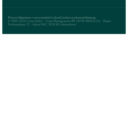
Privacy
Algemene voorwaarden
Cookies
Cookievoorkeuren
Sitemap
© 2005-2026 Costa Select · Costa Management BV (KVK 96824522) · Daam
Fockemalaan 22 - lokaal 042, 3818 KG Amersfoort