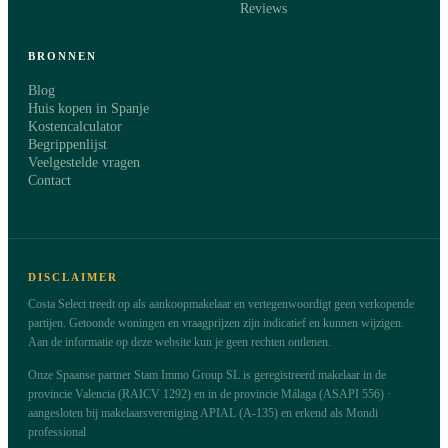
Reviews
BRONNEN
Blog
Huis kopen in Spanje
Kostencalculator
Begrippenlijst
Veelgestelde vragen
Contact
DISCLAIMER
Costa Select treedt op als aankoopmakelaar en vertegenwoordigt geen verkopende
partijen. Getoonde woningen en vraagprijzen zijn indicatief en kunnen wijzigen.
Aan de informatie op deze website kun je geen rechten ontlenen.
Onze Spaanse partner Stam Immo Group SL is geregistreerd makelaar in de
provincie Valencia (RAICV 1292) en in de provincie Málaga (ASAPI 556) ·
aangesloten bij makelaarsvereniging APIAL (A-135) en erkend als Mondi
professional