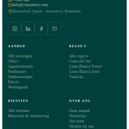
info@costaselect.com
Benitachell, Spanje · Amersfoort, Nederland
AANBOD
REGIO'S
Alle woningen
Alle regio's
Villa's
Costa del Sol
Appartementen
Costa Blanca Noord
Penthouses
Costa Blanca Zuid
Stadswoningen
Valencia
Finca's
Woningmail
DIENSTEN
OVER ONS
Alle diensten
Onze aanpak
Renovatie & verbouwing
Werkwijze
Ons team
Werken bij ons