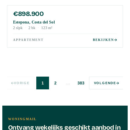
€898.900
Estepona, Costa del Sol
2
slpk
·
2
bk
·
123
m²
APPARTEMENT
BEKIJKEN
…
1
2
383
VORIGE
VOLGENDE
WONINGMAIL
Ontvang wekelijks geschikt aanbod in