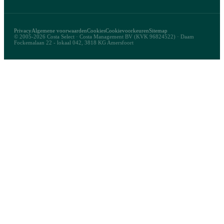
Privacy
Algemene voorwaarden
Cookies
Cookievoorkeuren
Sitemap
© 2005-2026 Costa Select · Costa Management BV (KVK 96824522) · Daam
Fockemalaan 22 - lokaal 042, 3818 KG Amersfoort