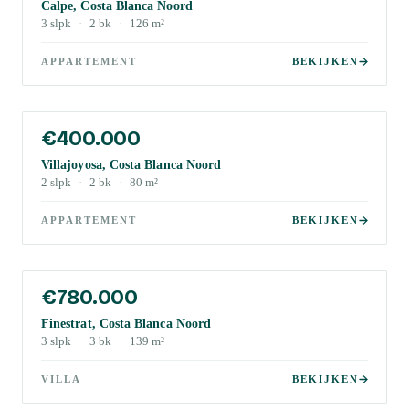
Calpe, Costa Blanca Noord
3
slpk
·
2
bk
·
126
m²
APPARTEMENT
BEKIJKEN
€400.000
Villajoyosa, Costa Blanca Noord
2
slpk
·
2
bk
·
80
m²
APPARTEMENT
BEKIJKEN
€780.000
Finestrat, Costa Blanca Noord
3
slpk
·
3
bk
·
139
m²
VILLA
BEKIJKEN