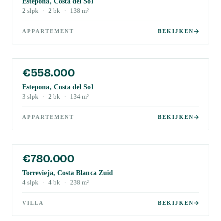
Estepona, Costa del Sol
2
slpk
·
2
bk
·
138
m²
APPARTEMENT
BEKIJKEN
€558.000
Estepona, Costa del Sol
3
slpk
·
2
bk
·
134
m²
APPARTEMENT
BEKIJKEN
€780.000
Torrevieja, Costa Blanca Zuid
4
slpk
·
4
bk
·
238
m²
VILLA
BEKIJKEN