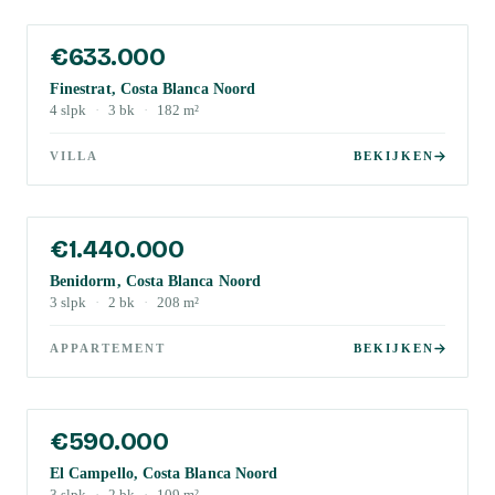
€633.000
Finestrat, Costa Blanca Noord
4
slpk
·
3
bk
·
182
m²
VILLA
BEKIJKEN
€1.440.000
Benidorm, Costa Blanca Noord
3
slpk
·
2
bk
·
208
m²
APPARTEMENT
BEKIJKEN
€590.000
El Campello, Costa Blanca Noord