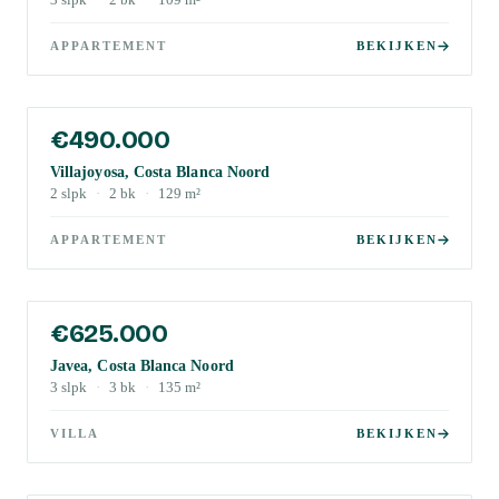
3
slpk
·
2
bk
·
109
m²
APPARTEMENT
BEKIJKEN
€490.000
Villajoyosa, Costa Blanca Noord
2
slpk
·
2
bk
·
129
m²
APPARTEMENT
BEKIJKEN
€625.000
Javea, Costa Blanca Noord
3
slpk
·
3
bk
·
135
m²
VILLA
BEKIJKEN