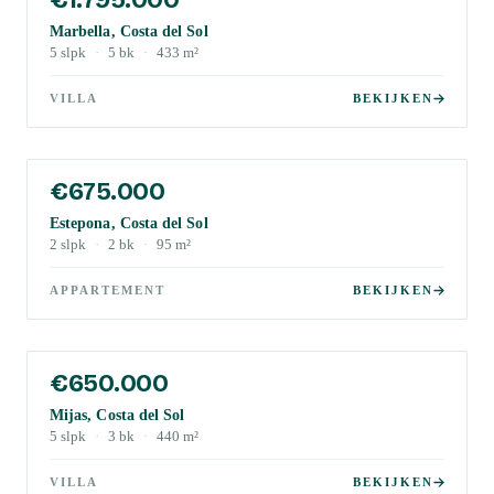
Marbella, Costa del Sol
5
slpk
·
5
bk
·
433
m²
VILLA
BEKIJKEN
€675.000
Estepona, Costa del Sol
2
slpk
·
2
bk
·
95
m²
APPARTEMENT
BEKIJKEN
€650.000
Mijas, Costa del Sol
5
slpk
·
3
bk
·
440
m²
VILLA
BEKIJKEN