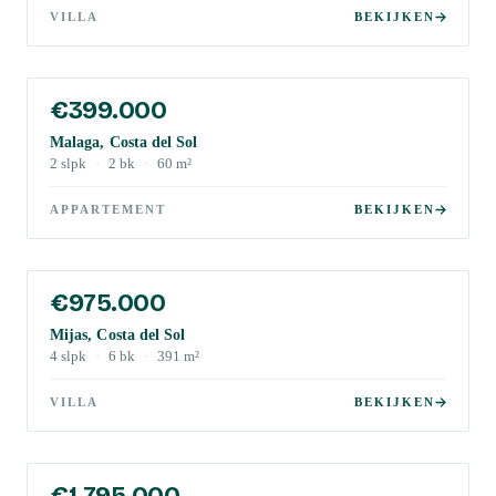
VILLA
BEKIJKEN
€399.000
Malaga, Costa del Sol
2
slpk
·
2
bk
·
60
m²
APPARTEMENT
BEKIJKEN
€975.000
Mijas, Costa del Sol
4
slpk
·
6
bk
·
391
m²
VILLA
BEKIJKEN
€1.795.000