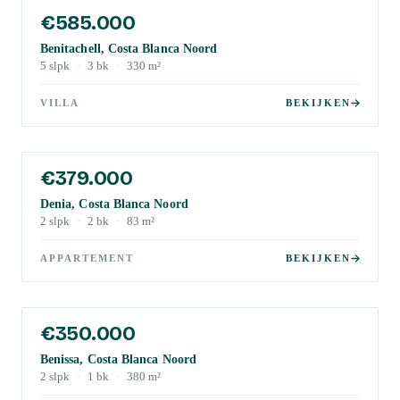
€585.000
Benitachell, Costa Blanca Noord
5
slpk
·
3
bk
·
330
m²
VILLA
BEKIJKEN
€379.000
Denia, Costa Blanca Noord
2
slpk
·
2
bk
·
83
m²
APPARTEMENT
BEKIJKEN
€350.000
Benissa, Costa Blanca Noord
2
slpk
·
1
bk
·
380
m²