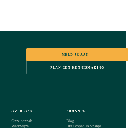
MELD JE AAN
→
PLAN EEN KENNISMAKING
OVER ONS
BRONNEN
Onze aanpak
Blog
Werkwijze
Huis kopen in Spanje