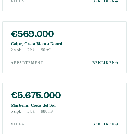
VILLA
BEKIJKEN
€569.000
Calpe, Costa Blanca Noord
2
slpk
·
2
bk
·
90
m²
APPARTEMENT
BEKIJKEN
€5.675.000
Marbella, Costa del Sol
5
slpk
·
5
bk
·
980
m²
VILLA
BEKIJKEN