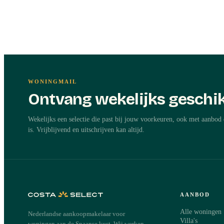
WONINGMAIL
Ontvang wekelijks geschik
Wekelijks een selectie die past bij jouw voorkeuren, ook met aanbod 
is. Vrijblijvend en uitschrijven kan altijd.
AANBOD
Alle woningen
Nederlandse aankoopmakelaar voor
Villa's
woningen aan de Spaanse kust. Wij werken