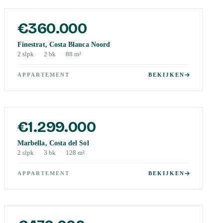
€360.000
Finestrat, Costa Blanca Noord
2
slpk
·
2
bk
·
88
m²
APPARTEMENT
BEKIJKEN
€1.299.000
Marbella, Costa del Sol
2
slpk
·
3
bk
·
128
m²
APPARTEMENT
BEKIJKEN