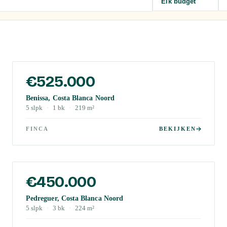
Elk budget
€525.000
Benissa, Costa Blanca Noord
5
slpk
·
1
bk
·
219
m²
FINCA
BEKIJKEN
€450.000
Pedreguer, Costa Blanca Noord
5
slpk
·
3
bk
·
224
m²