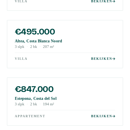
VILLA
BEKIJKEN
€495.000
Altea, Costa Blanca Noord
3
slpk
·
2
bk
·
207
m²
VILLA
BEKIJKEN
€847.000
Estepona, Costa del Sol
3
slpk
·
2
bk
·
194
m²
APPARTEMENT
BEKIJKEN