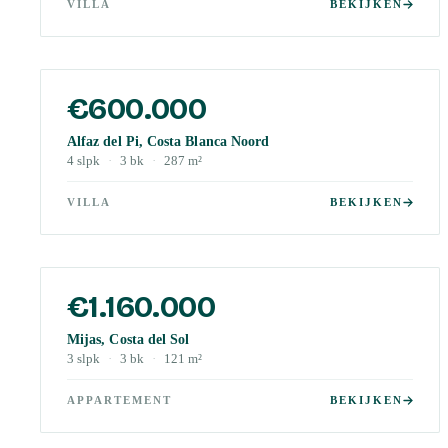
VILLA
BEKIJKEN
€600.000
Alfaz del Pi, Costa Blanca Noord
4
slpk
·
3
bk
·
287
m²
VILLA
BEKIJKEN
€1.160.000
Mijas, Costa del Sol
3
slpk
·
3
bk
·
121
m²
APPARTEMENT
BEKIJKEN