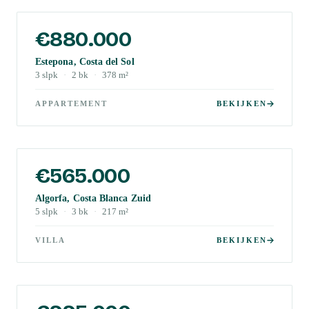
€880.000
Estepona, Costa del Sol
3
slpk
·
2
bk
·
378
m²
APPARTEMENT
BEKIJKEN
€565.000
Algorfa, Costa Blanca Zuid
5
slpk
·
3
bk
·
217
m²
VILLA
BEKIJKEN