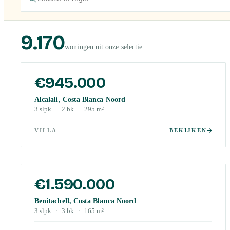
9.170
woningen uit onze selectie
€945.000
Alcalali, Costa Blanca Noord
3
slpk
·
2
bk
·
295
m²
VILLA
BEKIJKEN
€1.590.000
Benitachell, Costa Blanca Noord
3
slpk
·
3
bk
·
165
m²