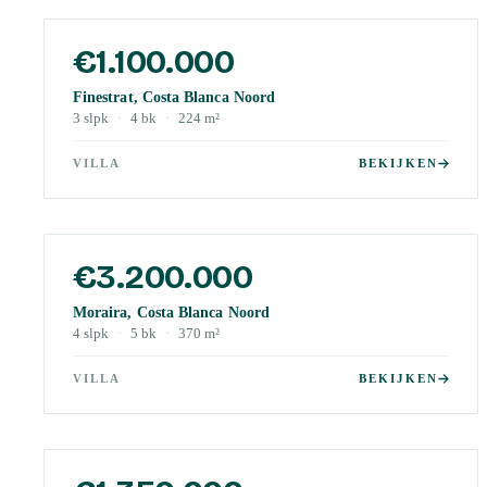
€1.100.000
Finestrat, Costa Blanca Noord
3
slpk
·
4
bk
·
224
m²
VILLA
BEKIJKEN
€3.200.000
Moraira, Costa Blanca Noord
4
slpk
·
5
bk
·
370
m²
VILLA
BEKIJKEN