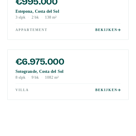
€995.000
Estepona, Costa del Sol
3
slpk
·
2
bk
·
138
m²
APPARTEMENT
BEKIJKEN
€6.975.000
Sotogrande, Costa del Sol
8
slpk
·
9
bk
·
1082
m²
VILLA
BEKIJKEN