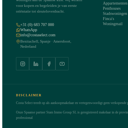
Appartementen
voor kopers en begeleiden je van eerste
Penthouses
oriëntatie tot sleuteloverdracht.
Stadswoningen
Finca's
Woningmail
+31 (0) 683 707 000
WhatsApp
info@costaselect.com
Benitachell, Spanje · Amersfoort,
Nederland
DISCLAIMER
Costa Select treedt op als aankoopmakelaar en vertegenwoordigt geen verkopende pa
Onze Spaanse partner Stam Immo Group SL is geregistreerd makelaar in de provi
professional