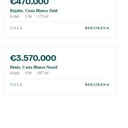
€470.000
Rojales, Costa Blanca Zuid
4
slpk
·
2
bk
·
175
m²
VILLA
BEKIJKEN
€3.570.000
Denia, Costa Blanca Noord
4
slpk
·
6
bk
·
647
m²
VILLA
BEKIJKEN