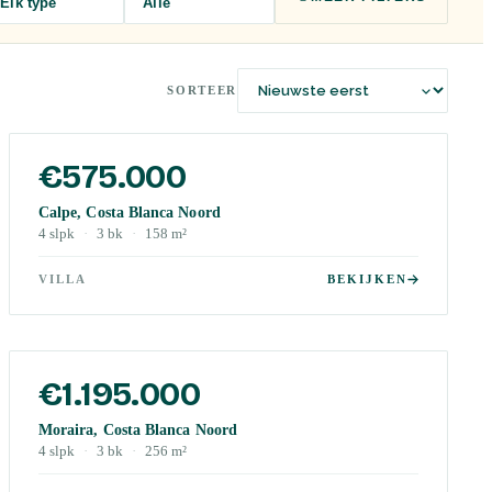
Elk type
Alle
SORTEER
€575.000
Calpe, Costa Blanca Noord
4
slpk
·
3
bk
·
158
m²
VILLA
BEKIJKEN
€1.195.000
Moraira, Costa Blanca Noord
4
slpk
·
3
bk
·
256
m²