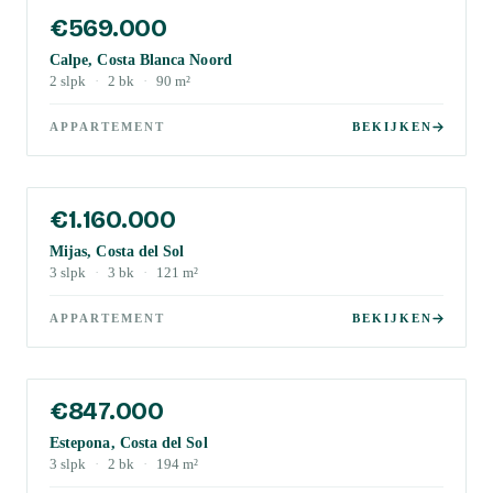
€569.000
Calpe, Costa Blanca Noord
2
slpk
·
2
bk
·
90
m²
APPARTEMENT
BEKIJKEN
€1.160.000
Mijas, Costa del Sol
3
slpk
·
3
bk
·
121
m²
APPARTEMENT
BEKIJKEN
€847.000
Estepona, Costa del Sol
3
slpk
·
2
bk
·
194
m²