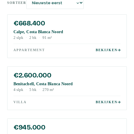
SORTEER
€668.400
Calpe, Costa Blanca Noord
2
slpk
·
2
bk
·
91
m²
APPARTEMENT
BEKIJKEN
€2.600.000
Benitachell, Costa Blanca Noord
4
slpk
·
5
bk
·
270
m²
VILLA
BEKIJKEN
€945.000