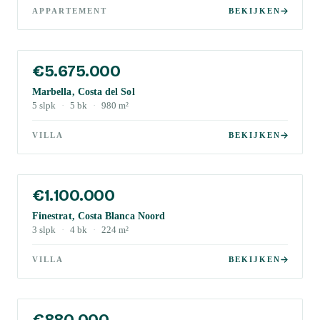
APPARTEMENT
BEKIJKEN
€5.675.000
Marbella, Costa del Sol
5
slpk
·
5
bk
·
980
m²
VILLA
BEKIJKEN
€1.100.000
Finestrat, Costa Blanca Noord
3
slpk
·
4
bk
·
224
m²
VILLA
BEKIJKEN
€880.000