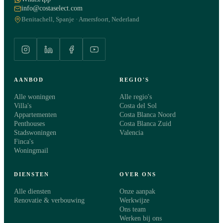
info@costaselect.com
Benitachell, Spanje · Amersfoort, Nederland
AANBOD
REGIO'S
Alle woningen
Alle regio's
Villa's
Costa del Sol
Appartementen
Costa Blanca Noord
Penthouses
Costa Blanca Zuid
Stadswoningen
Valencia
Finca's
Woningmail
DIENSTEN
OVER ONS
Alle diensten
Onze aanpak
Renovatie & verbouwing
Werkwijze
Ons team
Werken bij ons