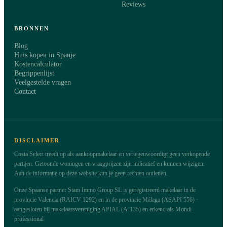
Reviews
BRONNEN
Blog
Huis kopen in Spanje
Kostencalculator
Begrippenlijst
Veelgestelde vragen
Contact
DISCLAIMER
Costa Select treedt op als aankoopmakelaar en vertegenwoordigt geen verkopende
partijen. Getoonde woningen en vraagprijzen zijn indicatief en kunnen wijzigen.
Aan de informatie op deze website kun je geen rechten ontlenen.
Onze Spaanse partner Stam Immo Group SL is geregistreerd makelaar in de
provincie Valencia (RAICV 1292) en in de provincie Málaga (ASAPI 556) ·
aangesloten bij makelaarsvereniging APIAL (A-135) en erkend als Mondi
professional