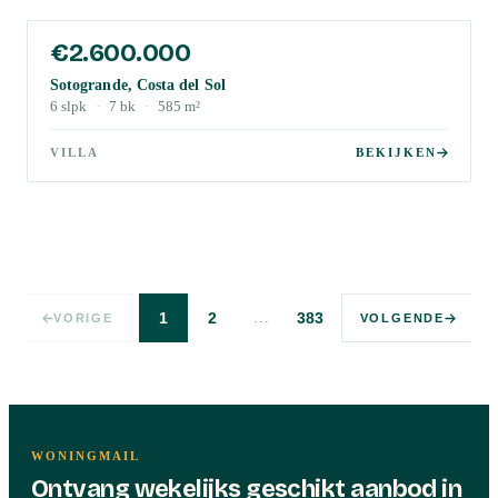
€2.600.000
Sotogrande, Costa del Sol
6
slpk
·
7
bk
·
585
m²
VILLA
BEKIJKEN
…
1
2
383
VORIGE
VOLGENDE
WONINGMAIL
Ontvang wekelijks geschikt aanbod in