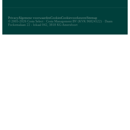
Privacy
Algemene voorwaarden
Cookies
Cookievoorkeuren
Sitemap
© 2005-2026 Costa Select · Costa Management BV (KVK 96824522) · Daam
Fockemalaan 22 - lokaal 042, 3818 KG Amersfoort