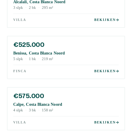
Alcalali, Costa Blanca Noord
3
slpk
·
2
bk
·
295
m²
VILLA
BEKIJKEN
€525.000
Benissa, Costa Blanca Noord
5
slpk
·
1
bk
·
219
m²
FINCA
BEKIJKEN
€575.000
Calpe, Costa Blanca Noord
4
slpk
·
3
bk
·
158
m²
VILLA
BEKIJKEN