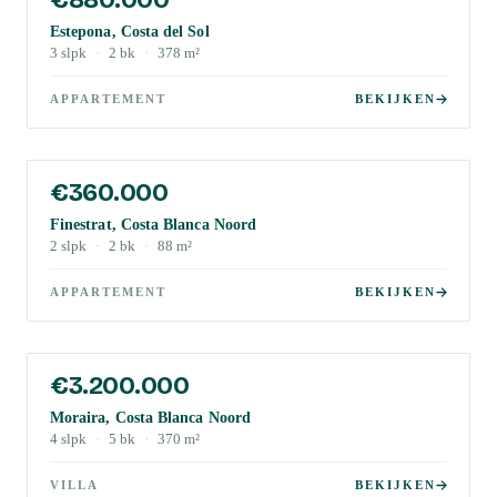
Estepona, Costa del Sol
3
slpk
·
2
bk
·
378
m²
APPARTEMENT
BEKIJKEN
€360.000
Finestrat, Costa Blanca Noord
2
slpk
·
2
bk
·
88
m²
APPARTEMENT
BEKIJKEN
€3.200.000
Moraira, Costa Blanca Noord
4
slpk
·
5
bk
·
370
m²
VILLA
BEKIJKEN