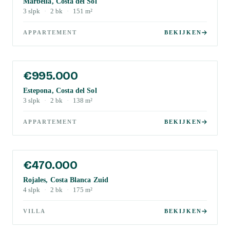
Marbella, Costa del Sol
3
slpk
·
2
bk
·
151
m²
APPARTEMENT
BEKIJKEN
€995.000
Estepona, Costa del Sol
3
slpk
·
2
bk
·
138
m²
APPARTEMENT
BEKIJKEN
€470.000
Rojales, Costa Blanca Zuid
4
slpk
·
2
bk
·
175
m²
VILLA
BEKIJKEN