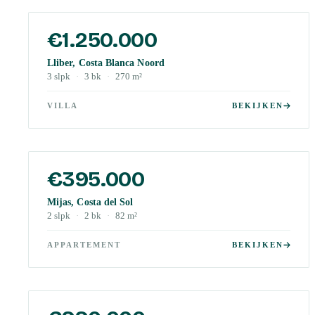
€1.250.000
Lliber, Costa Blanca Noord
3
slpk
·
3
bk
·
270
m²
VILLA
BEKIJKEN
€395.000
Mijas, Costa del Sol
2
slpk
·
2
bk
·
82
m²
APPARTEMENT
BEKIJKEN