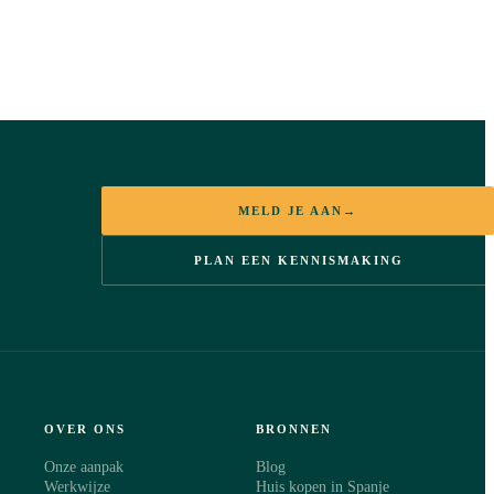
MELD JE AAN
→
PLAN EEN KENNISMAKING
OVER ONS
BRONNEN
Onze aanpak
Blog
Werkwijze
Huis kopen in Spanje