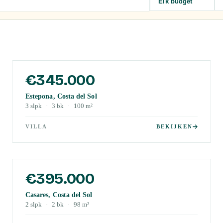
Elk budget
€345.000
Estepona, Costa del Sol
3
slpk
·
3
bk
·
100
m²
VILLA
BEKIJKEN
€395.000
Casares, Costa del Sol
2
slpk
·
2
bk
·
98
m²