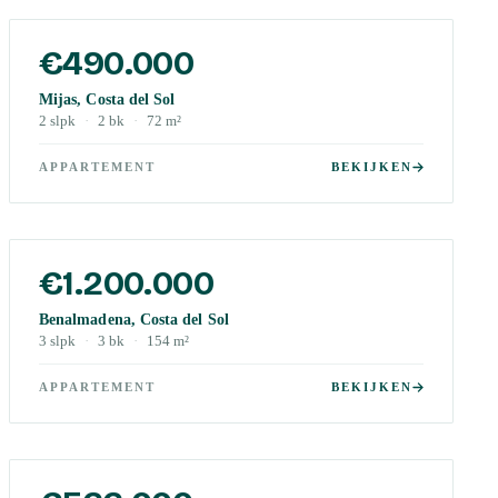
€490.000
Mijas, Costa del Sol
2
slpk
·
2
bk
·
72
m²
APPARTEMENT
BEKIJKEN
€1.200.000
Benalmadena, Costa del Sol
3
slpk
·
3
bk
·
154
m²
APPARTEMENT
BEKIJKEN