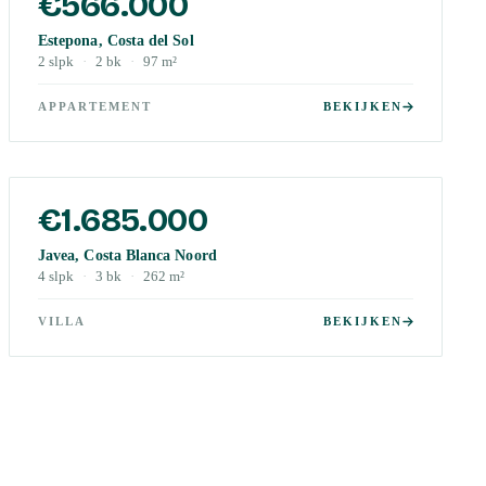
€566.000
Estepona, Costa del Sol
2
slpk
·
2
bk
·
97
m²
APPARTEMENT
BEKIJKEN
€1.685.000
Javea, Costa Blanca Noord
4
slpk
·
3
bk
·
262
m²
VILLA
BEKIJKEN