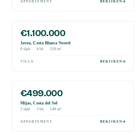
APPARTEMENT
BEKIJKEN
€1.100.000
Javea, Costa Blanca Noord
8
slpk
·
4
bk
·
320
m²
VILLA
BEKIJKEN
€499.000
Mijas, Costa del Sol
3
slpk
·
3
bk
·
148
m²
APPARTEMENT
BEKIJKEN