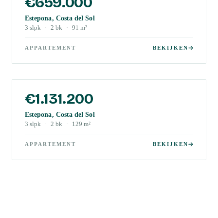
€659.000
Estepona, Costa del Sol
3
slpk
·
2
bk
·
91
m²
APPARTEMENT
BEKIJKEN
€1.131.200
Estepona, Costa del Sol
3
slpk
·
2
bk
·
129
m²
APPARTEMENT
BEKIJKEN