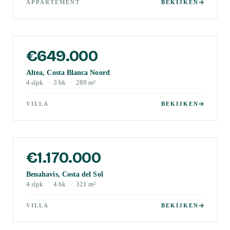
APPARTEMENT
BEKIJKEN
€649.000
Altea, Costa Blanca Noord
4
slpk
·
3
bk
·
289
m²
VILLA
BEKIJKEN
€1.170.000
Benahavis, Costa del Sol
4
slpk
·
4
bk
·
321
m²
VILLA
BEKIJKEN