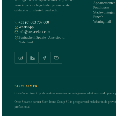
Appartementen
voor kopers en begeleiden je van eerste
Penthouses
oriëntatie tot sleuteloverdracht.
Stadswoningen
Finca's
Woningmail
+31 (0) 683 707 000
WhatsApp
info@costaselect.com
Benitachell, Spanje · Amersfoort,
Nederland
DISCLAIMER
Costa Select treedt op als aankoopmakelaar en vertegenwoordigt geen verkopende pa
Onze Spaanse partner Stam Immo Group SL is geregistreerd makelaar in de provi
professional