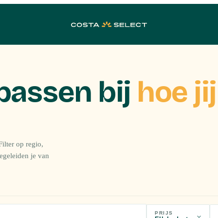
passen bij
hoe jij
ilter op regio,
begeleiden je van
PRIJS