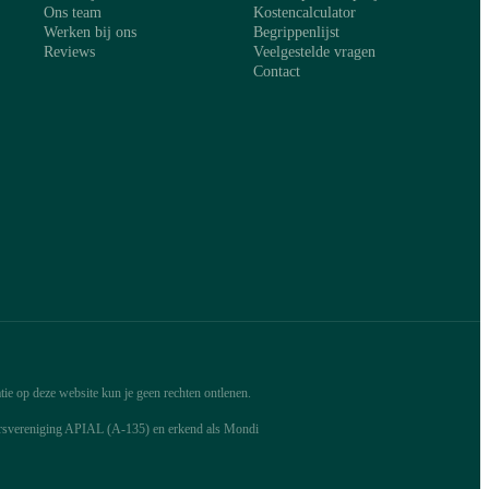
Ons team
Kostencalculator
Werken bij ons
Begrippenlijst
Reviews
Veelgestelde vragen
Contact
ie op deze website kun je geen rechten ontlenen.
arsvereniging APIAL (A-135) en erkend als Mondi