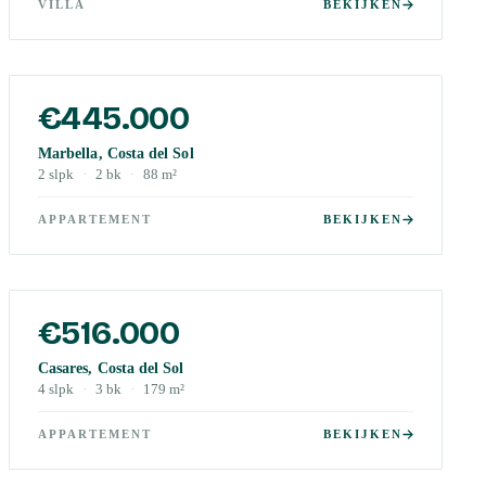
VILLA
BEKIJKEN
€445.000
Marbella, Costa del Sol
2
slpk
·
2
bk
·
88
m²
APPARTEMENT
BEKIJKEN
€516.000
Casares, Costa del Sol
4
slpk
·
3
bk
·
179
m²
APPARTEMENT
BEKIJKEN