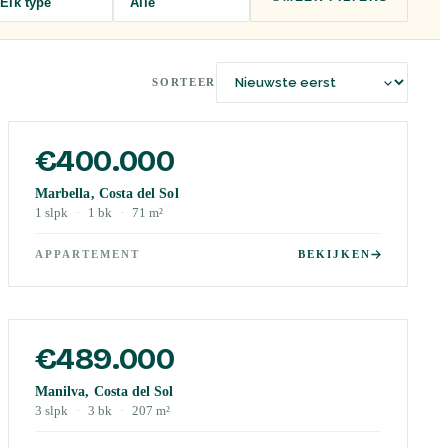
Elk type
Alle
SORTEER
€400.000
Marbella, Costa del Sol
1
slpk
·
1
bk
·
71
m²
APPARTEMENT
BEKIJKEN
€489.000
Manilva, Costa del Sol
3
slpk
·
3
bk
·
207
m²