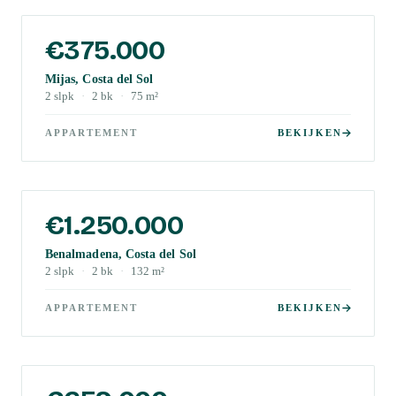
€375.000
Mijas, Costa del Sol
2
slpk
·
2
bk
·
75
m²
APPARTEMENT
BEKIJKEN
€1.250.000
Benalmadena, Costa del Sol
2
slpk
·
2
bk
·
132
m²
APPARTEMENT
BEKIJKEN