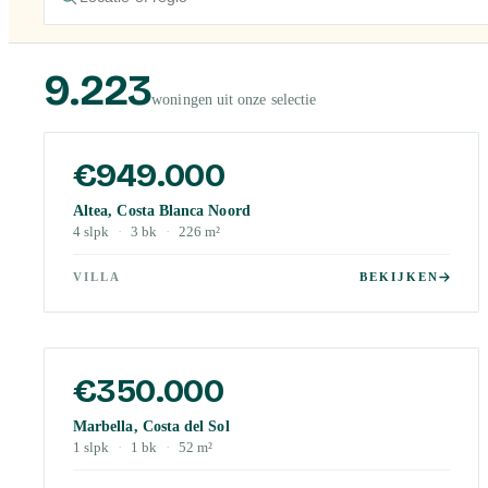
9.223
woningen uit onze selectie
€949.000
Altea, Costa Blanca Noord
4
slpk
·
3
bk
·
226
m²
VILLA
BEKIJKEN
€350.000
Marbella, Costa del Sol
1
slpk
·
1
bk
·
52
m²