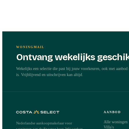
WONINGMAIL
Ontvang wekelijks geschik
Wekelijks een selectie die past bij jouw voorkeuren, ook met aanbod 
is. Vrijblijvend en uitschrijven kan altijd.
AANBOD
Alle woningen
Nederlandse aankoopmakelaar voor
Villa's
woningen aan de Spaanse kust. Wij werken