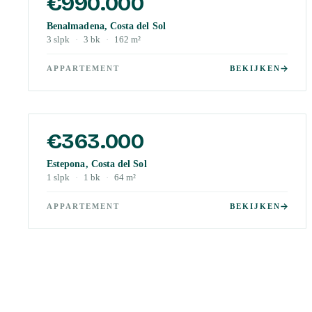
€990.000
Benalmadena, Costa del Sol
3
slpk
·
3
bk
·
162
m²
APPARTEMENT
BEKIJKEN
€363.000
Estepona, Costa del Sol
1
slpk
·
1
bk
·
64
m²
APPARTEMENT
BEKIJKEN