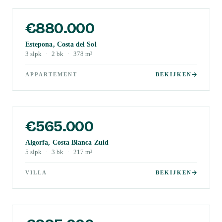
€880.000
Estepona, Costa del Sol
3
slpk
·
2
bk
·
378
m²
APPARTEMENT
BEKIJKEN
€565.000
Algorfa, Costa Blanca Zuid
5
slpk
·
3
bk
·
217
m²
VILLA
BEKIJKEN