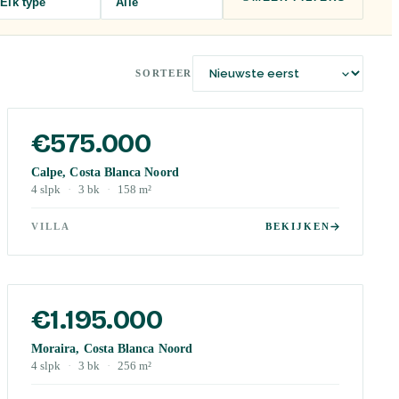
Elk type
Alle
SORTEER
€575.000
Calpe, Costa Blanca Noord
4
slpk
·
3
bk
·
158
m²
VILLA
BEKIJKEN
€1.195.000
Moraira, Costa Blanca Noord
4
slpk
·
3
bk
·
256
m²