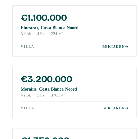
€1.100.000
Finestrat, Costa Blanca Noord
3
slpk
·
4
bk
·
224
m²
VILLA
BEKIJKEN
€3.200.000
Moraira, Costa Blanca Noord
4
slpk
·
5
bk
·
370
m²
VILLA
BEKIJKEN