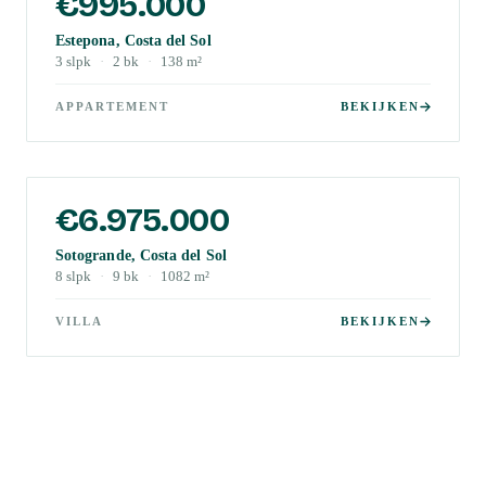
€995.000
Estepona, Costa del Sol
3
slpk
·
2
bk
·
138
m²
APPARTEMENT
BEKIJKEN
€6.975.000
Sotogrande, Costa del Sol
8
slpk
·
9
bk
·
1082
m²
VILLA
BEKIJKEN