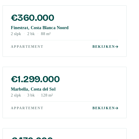
€360.000
Finestrat, Costa Blanca Noord
2
slpk
·
2
bk
·
88
m²
APPARTEMENT
BEKIJKEN
€1.299.000
Marbella, Costa del Sol
2
slpk
·
3
bk
·
128
m²
APPARTEMENT
BEKIJKEN