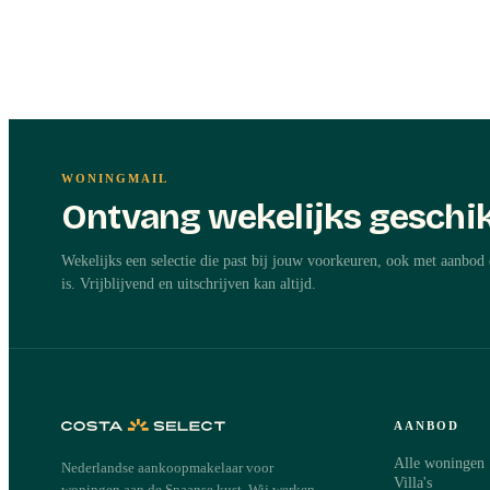
WONINGMAIL
Ontvang wekelijks geschik
Wekelijks een selectie die past bij jouw voorkeuren, ook met aanbod 
is. Vrijblijvend en uitschrijven kan altijd.
AANBOD
Alle woningen
Nederlandse aankoopmakelaar voor
Villa's
woningen aan de Spaanse kust. Wij werken