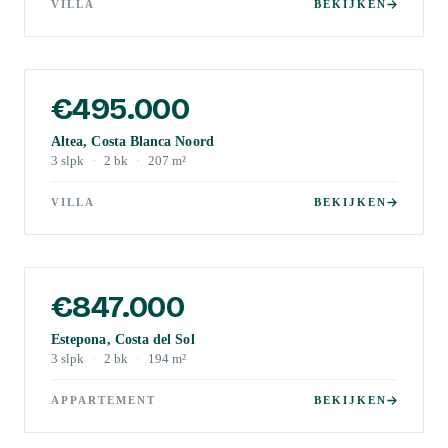
VILLA
BEKIJKEN
€495.000
Altea, Costa Blanca Noord
3
slpk
·
2
bk
·
207
m²
VILLA
BEKIJKEN
€847.000
Estepona, Costa del Sol
3
slpk
·
2
bk
·
194
m²
APPARTEMENT
BEKIJKEN