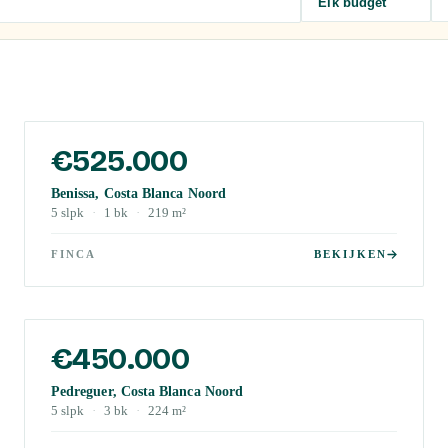
Elk budget
€525.000
Benissa, Costa Blanca Noord
5
slpk
·
1
bk
·
219
m²
FINCA
BEKIJKEN
€450.000
Pedreguer, Costa Blanca Noord
5
slpk
·
3
bk
·
224
m²