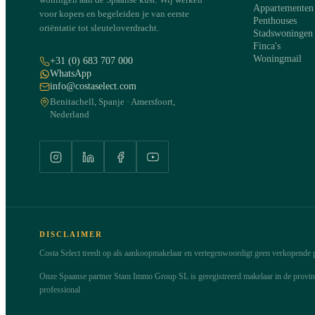
Appartementen
voor kopers en begeleiden je van eerste
Penthouses
oriëntatie tot sleuteloverdracht.
Stadswoningen
Finca's
Woningmail
+31 (0) 683 707 000
WhatsApp
info@costaselect.com
Benitachell, Spanje · Amersfoort,
Nederland
DISCLAIMER
Costa Select treedt op als aankoopmakelaar en vertegenwoordigt geen verkopende pa
Onze Spaanse partner Stam Immo Group SL is geregistreerd makelaar in de provi
professional