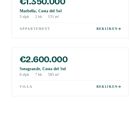
€1.350.000
Marbella, Costa del Sol
3
slpk
·
2
bk
·
151
m²
APPARTEMENT
BEKIJKEN
€2.600.000
Sotogrande, Costa del Sol
6
slpk
·
7
bk
·
585
m²
VILLA
BEKIJKEN