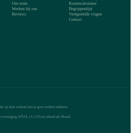
Ons team
Kostencalculator
Werken bij ons
Begrippenlijst
Reviews
Veelgestelde vragen
Contact
ie op deze website kun je geen rechten ontlenen.
arsvereniging APIAL (A-135) en erkend als Mondi