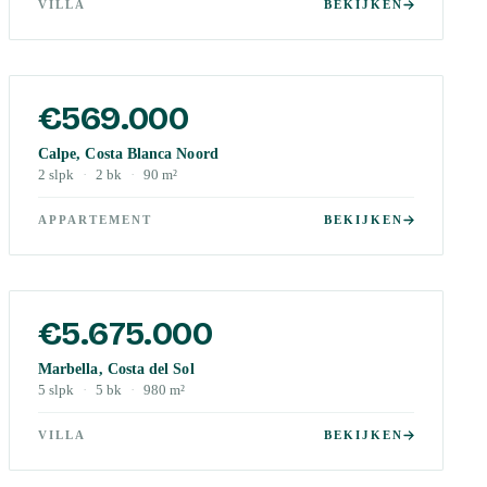
VILLA
BEKIJKEN
€569.000
Calpe, Costa Blanca Noord
2
slpk
·
2
bk
·
90
m²
APPARTEMENT
BEKIJKEN
€5.675.000
Marbella, Costa del Sol
5
slpk
·
5
bk
·
980
m²
VILLA
BEKIJKEN