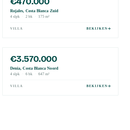
€470.000
Rojales, Costa Blanca Zuid
4
slpk
·
2
bk
·
175
m²
VILLA
BEKIJKEN
€3.570.000
Denia, Costa Blanca Noord
4
slpk
·
6
bk
·
647
m²
VILLA
BEKIJKEN