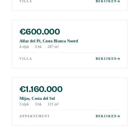
VILLA
BEKIJKEN
€600.000
Alfaz del Pi, Costa Blanca Noord
4
slpk
·
3
bk
·
287
m²
VILLA
BEKIJKEN
€1.160.000
Mijas, Costa del Sol
3
slpk
·
3
bk
·
121
m²
APPARTEMENT
BEKIJKEN