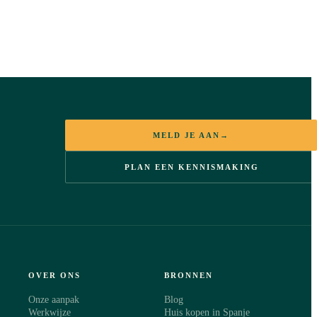
MELD JE AAN
→
PLAN EEN KENNISMAKING
OVER ONS
BRONNEN
Onze aanpak
Blog
Werkwijze
Huis kopen in Spanje