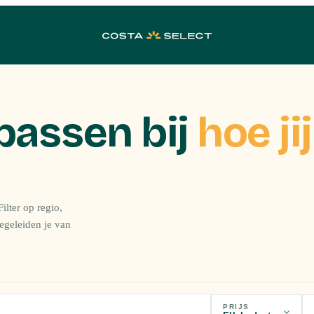
passen bij
hoe jij
ilter op regio,
begeleiden je van
PRIJS