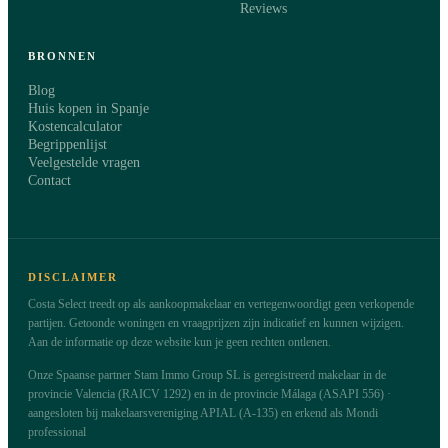
Reviews
BRONNEN
Blog
Huis kopen in Spanje
Kostencalculator
Begrippenlijst
Veelgestelde vragen
Contact
DISCLAIMER
Costa Select treedt op als aankoopmakelaar en vertegenwoordigt geen verkopende
partijen. Getoonde woningen en vraagprijzen zijn indicatief en kunnen wijzigen.
Aan de informatie op deze website kun je geen rechten ontlenen.
Onze Spaanse partner Stam Immo Group SL is geregistreerd makelaar in de
provincie Valencia (RAICV 1292) en in de provincie Málaga (ASAPI 556) ·
aangesloten bij makelaarsvereniging APIAL (A-135) en erkend als Mondi
professional