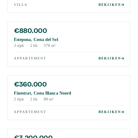
VILLA
BEKIJKEN
€880.000
Estepona, Costa del Sol
3
slpk
·
2
bk
·
378
m²
APPARTEMENT
BEKIJKEN
€360.000
Finestrat, Costa Blanca Noord
2
slpk
·
2
bk
·
88
m²
APPARTEMENT
BEKIJKEN
€3.200.000