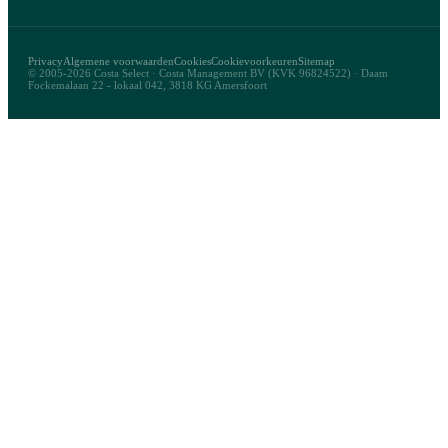
Privacy
Algemene voorwaarden
Cookies
Cookievoorkeuren
Sitemap
© 2005-2026 Costa Select · Costa Management BV (KVK 96824522) · Daam
Fockemalaan 22 - lokaal 042, 3818 KG Amersfoort