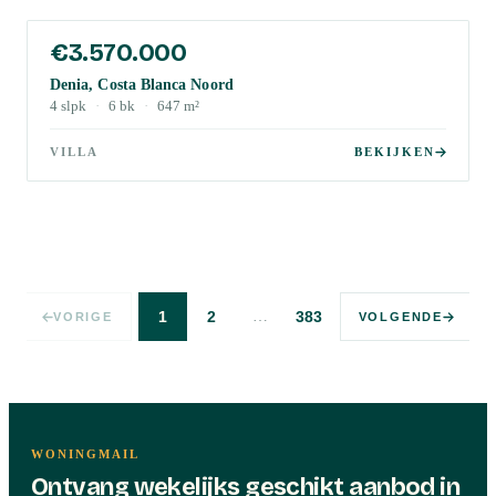
€3.570.000
Denia, Costa Blanca Noord
4
slpk
·
6
bk
·
647
m²
VILLA
BEKIJKEN
…
1
2
383
VORIGE
VOLGENDE
WONINGMAIL
Ontvang wekelijks geschikt aanbod in