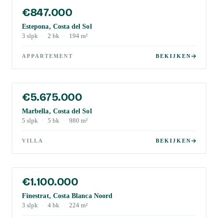
€847.000
Estepona, Costa del Sol
3
slpk
·
2
bk
·
194
m²
APPARTEMENT
BEKIJKEN
€5.675.000
Marbella, Costa del Sol
5
slpk
·
5
bk
·
980
m²
VILLA
BEKIJKEN
€1.100.000
Finestrat, Costa Blanca Noord
3
slpk
·
4
bk
·
224
m²