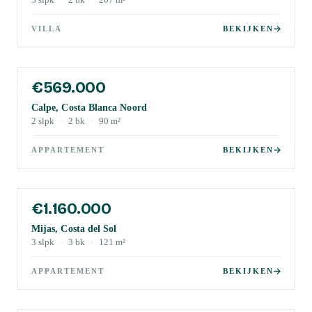
3
slpk
·
2
bk
·
207
m²
VILLA
BEKIJKEN
€569.000
Calpe, Costa Blanca Noord
2
slpk
·
2
bk
·
90
m²
APPARTEMENT
BEKIJKEN
€1.160.000
Mijas, Costa del Sol
3
slpk
·
3
bk
·
121
m²
APPARTEMENT
BEKIJKEN