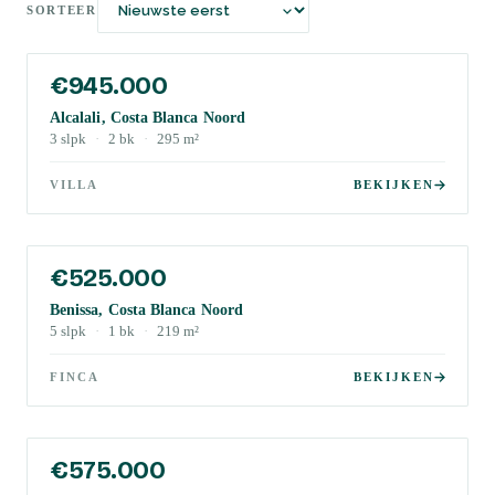
SORTEER
€945.000
Alcalali, Costa Blanca Noord
3
slpk
·
2
bk
·
295
m²
VILLA
BEKIJKEN
€525.000
Benissa, Costa Blanca Noord
5
slpk
·
1
bk
·
219
m²
FINCA
BEKIJKEN
€575.000