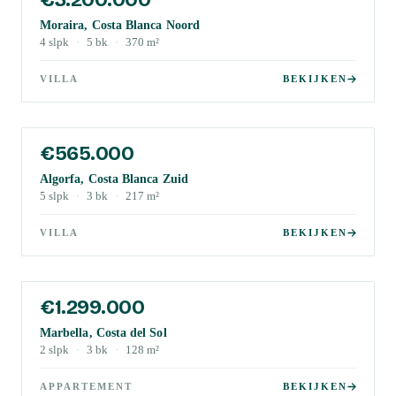
Moraira, Costa Blanca Noord
4
slpk
·
5
bk
·
370
m²
VILLA
BEKIJKEN
€565.000
Algorfa, Costa Blanca Zuid
5
slpk
·
3
bk
·
217
m²
VILLA
BEKIJKEN
€1.299.000
Marbella, Costa del Sol
2
slpk
·
3
bk
·
128
m²
APPARTEMENT
BEKIJKEN