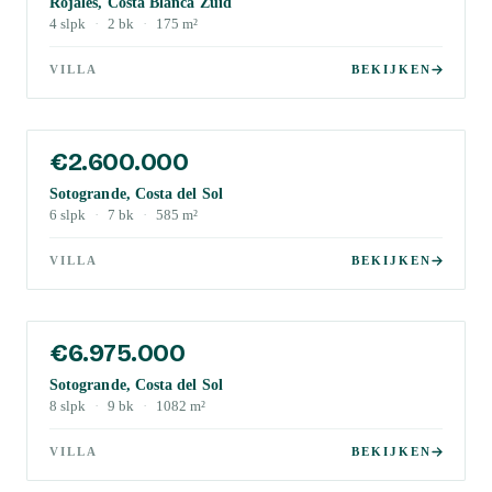
Rojales, Costa Blanca Zuid
4
slpk
·
2
bk
·
175
m²
VILLA
BEKIJKEN
€2.600.000
Sotogrande, Costa del Sol
6
slpk
·
7
bk
·
585
m²
VILLA
BEKIJKEN
€6.975.000
Sotogrande, Costa del Sol
8
slpk
·
9
bk
·
1082
m²
VILLA
BEKIJKEN