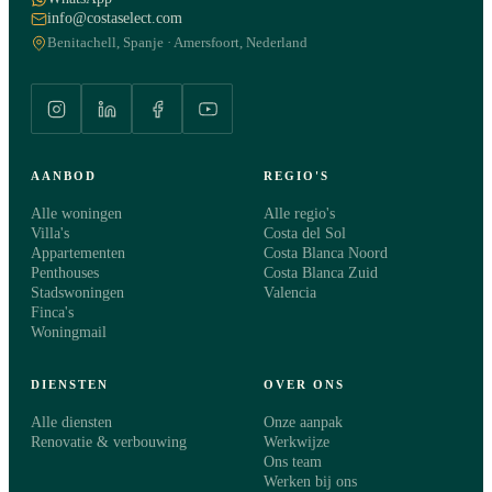
info@costaselect.com
Benitachell, Spanje · Amersfoort, Nederland
AANBOD
REGIO'S
Alle woningen
Alle regio's
Villa's
Costa del Sol
Appartementen
Costa Blanca Noord
Penthouses
Costa Blanca Zuid
Stadswoningen
Valencia
Finca's
Woningmail
DIENSTEN
OVER ONS
Alle diensten
Onze aanpak
Renovatie & verbouwing
Werkwijze
Ons team
Werken bij ons