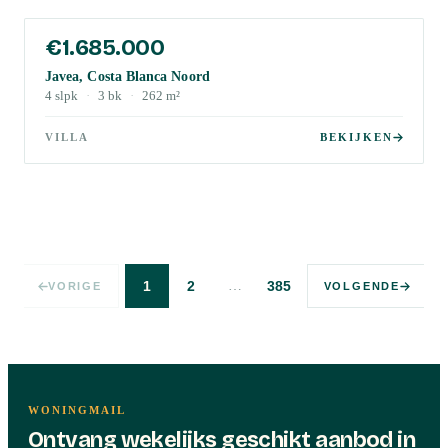
€1.685.000
Javea, Costa Blanca Noord
4
slpk
·
3
bk
·
262
m²
VILLA
BEKIJKEN
…
1
2
385
VORIGE
VOLGENDE
WONINGMAIL
Ontvang wekelijks geschikt aanbod in