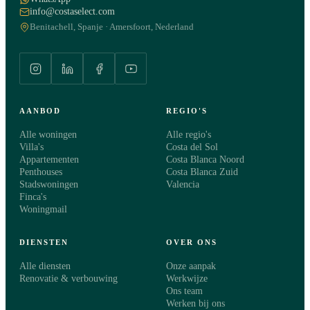
info@costaselect.com
Benitachell, Spanje · Amersfoort, Nederland
AANBOD
REGIO'S
Alle woningen
Alle regio's
Villa's
Costa del Sol
Appartementen
Costa Blanca Noord
Penthouses
Costa Blanca Zuid
Stadswoningen
Valencia
Finca's
Woningmail
DIENSTEN
OVER ONS
Alle diensten
Onze aanpak
Renovatie & verbouwing
Werkwijze
Ons team
Werken bij ons