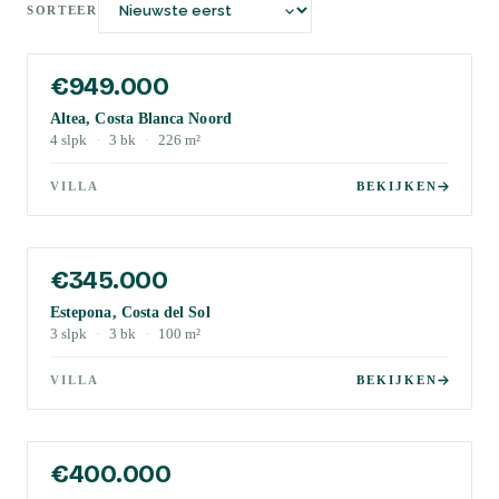
SORTEER
€949.000
Altea, Costa Blanca Noord
4
slpk
·
3
bk
·
226
m²
VILLA
BEKIJKEN
€345.000
Estepona, Costa del Sol
3
slpk
·
3
bk
·
100
m²
VILLA
BEKIJKEN
€400.000