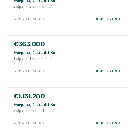
Estepona, Costa del Sol
2
slpk
·
2
bk
·
97
m²
APPARTEMENT
BEKIJKEN
€363.000
Estepona, Costa del Sol
1
slpk
·
1
bk
·
64
m²
APPARTEMENT
BEKIJKEN
€1.131.200
Estepona, Costa del Sol
3
slpk
·
2
bk
·
129
m²
APPARTEMENT
BEKIJKEN