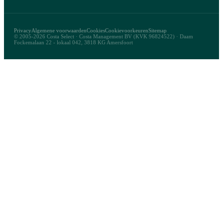
Privacy
Algemene voorwaarden
Cookies
Cookievoorkeuren
Sitemap
© 2005-2026 Costa Select · Costa Management BV (KVK 96824522) · Daam
Fockemalaan 22 - lokaal 042, 3818 KG Amersfoort