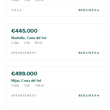
4
slpk
·
3
bk
·
289
m²
VILLA
BEKIJKEN
€445.000
Marbella, Costa del Sol
2
slpk
·
2
bk
·
88
m²
APPARTEMENT
BEKIJKEN
€499.000
Mijas, Costa del Sol
3
slpk
·
3
bk
·
148
m²
APPARTEMENT
BEKIJKEN