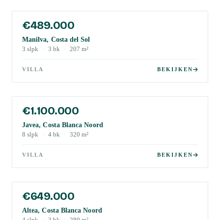
€489.000
Manilva, Costa del Sol
3
slpk
·
3
bk
·
207
m²
VILLA
BEKIJKEN
€1.100.000
Javea, Costa Blanca Noord
8
slpk
·
4
bk
·
320
m²
VILLA
BEKIJKEN
€649.000
Altea, Costa Blanca Noord