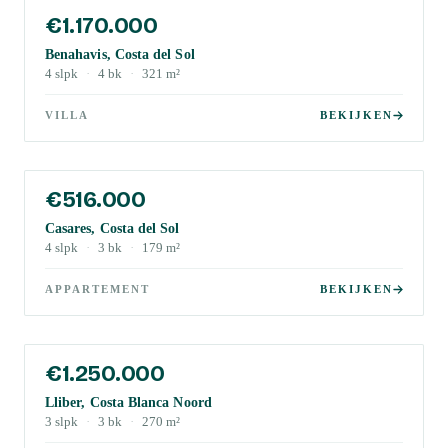
€1.170.000
Benahavis, Costa del Sol
4
slpk
·
4
bk
·
321
m²
VILLA
BEKIJKEN
€516.000
Casares, Costa del Sol
4
slpk
·
3
bk
·
179
m²
APPARTEMENT
BEKIJKEN
€1.250.000
Lliber, Costa Blanca Noord
3
slpk
·
3
bk
·
270
m²