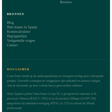
Reviews
BRONNEN
Blog
Huis kopen in Spanje
Kostencalculator
Begrippenlijst
Veelgestelde vragen
Contact
DISCLAIMER
Costa Select treedt op als aankoopmakelaar en vertegenwoordigt geen verkopende
partijen. Getoonde woningen en vraagprijzen zijn indicatief en kunnen wijzigen.
Aan de informatie op deze website kun je geen rechten ontlenen.
Onze Spaanse partner Stam Immo Group SL is geregistreerd makelaar in de
provincie Valencia (RAICV 1292) en in de provincie Málaga (ASAPI 556) ·
aangesloten bij makelaarsvereniging APIAL (A-135) en erkend als Mondi
professional