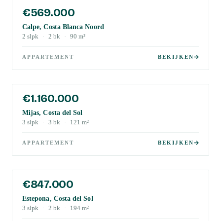
€569.000
Calpe, Costa Blanca Noord
2
slpk
·
2
bk
·
90
m²
APPARTEMENT
BEKIJKEN
€1.160.000
Mijas, Costa del Sol
3
slpk
·
3
bk
·
121
m²
APPARTEMENT
BEKIJKEN
€847.000
Estepona, Costa del Sol
3
slpk
·
2
bk
·
194
m²