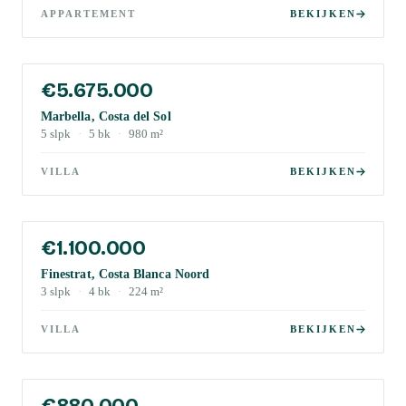
APPARTEMENT
BEKIJKEN
€5.675.000
Marbella, Costa del Sol
5
slpk
·
5
bk
·
980
m²
VILLA
BEKIJKEN
€1.100.000
Finestrat, Costa Blanca Noord
3
slpk
·
4
bk
·
224
m²
VILLA
BEKIJKEN
€880.000