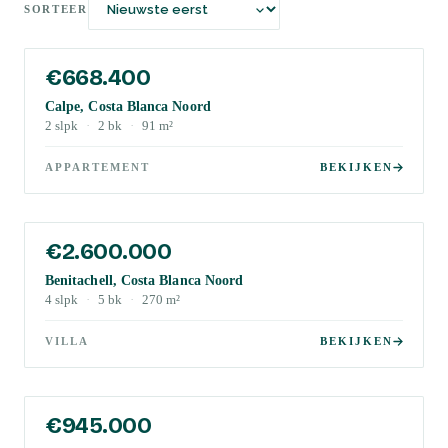
SORTEER
€668.400
Calpe, Costa Blanca Noord
2
slpk
·
2
bk
·
91
m²
APPARTEMENT
BEKIJKEN
€2.600.000
Benitachell, Costa Blanca Noord
4
slpk
·
5
bk
·
270
m²
VILLA
BEKIJKEN
€945.000