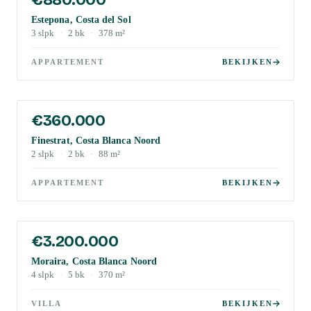
Estepona, Costa del Sol
3
slpk
·
2
bk
·
378
m²
APPARTEMENT
BEKIJKEN
€360.000
Finestrat, Costa Blanca Noord
2
slpk
·
2
bk
·
88
m²
APPARTEMENT
BEKIJKEN
€3.200.000
Moraira, Costa Blanca Noord
4
slpk
·
5
bk
·
370
m²
VILLA
BEKIJKEN