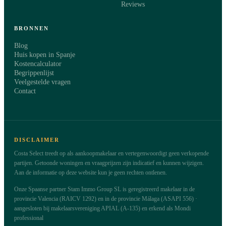
Reviews
BRONNEN
Blog
Huis kopen in Spanje
Kostencalculator
Begrippenlijst
Veelgestelde vragen
Contact
DISCLAIMER
Costa Select treedt op als aankoopmakelaar en vertegenwoordigt geen verkopende
partijen. Getoonde woningen en vraagprijzen zijn indicatief en kunnen wijzigen.
Aan de informatie op deze website kun je geen rechten ontlenen.
Onze Spaanse partner Stam Immo Group SL is geregistreerd makelaar in de
provincie Valencia (RAICV 1292) en in de provincie Málaga (ASAPI 556) ·
aangesloten bij makelaarsvereniging APIAL (A-135) en erkend als Mondi
professional