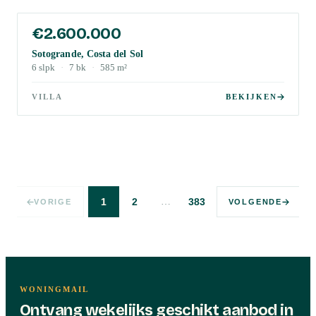
€2.600.000
Sotogrande, Costa del Sol
6
slpk
·
7
bk
·
585
m²
VILLA
BEKIJKEN
…
1
2
383
VORIGE
VOLGENDE
WONINGMAIL
Ontvang wekelijks geschikt aanbod in