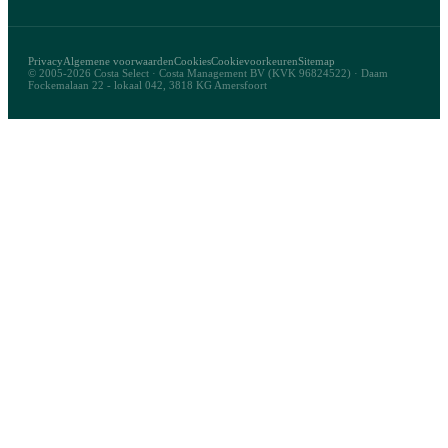
Privacy
Algemene voorwaarden
Cookies
Cookievoorkeuren
Sitemap
© 2005-2026 Costa Select · Costa Management BV (KVK 96824522) · Daam
Fockemalaan 22 - lokaal 042, 3818 KG Amersfoort