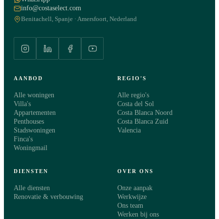
info@costaselect.com
Benitachell, Spanje · Amersfoort, Nederland
AANBOD
REGIO'S
Alle woningen
Alle regio's
Villa's
Costa del Sol
Appartementen
Costa Blanca Noord
Penthouses
Costa Blanca Zuid
Stadswoningen
Valencia
Finca's
Woningmail
DIENSTEN
OVER ONS
Alle diensten
Onze aanpak
Renovatie & verbouwing
Werkwijze
Ons team
Werken bij ons