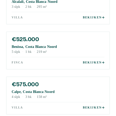
Alcalali, Costa Blanca Noord
3
slpk
·
2
bk
·
295
m²
VILLA
BEKIJKEN
€525.000
Benissa, Costa Blanca Noord
5
slpk
·
1
bk
·
219
m²
FINCA
BEKIJKEN
€575.000
Calpe, Costa Blanca Noord
4
slpk
·
3
bk
·
158
m²
VILLA
BEKIJKEN