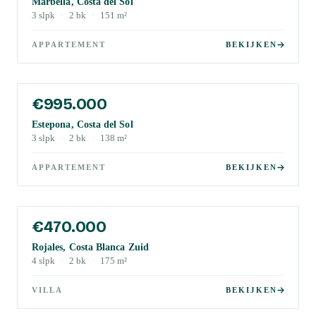
Marbella, Costa del Sol
3
slpk
·
2
bk
·
151
m²
APPARTEMENT
BEKIJKEN
€995.000
Estepona, Costa del Sol
3
slpk
·
2
bk
·
138
m²
APPARTEMENT
BEKIJKEN
€470.000
Rojales, Costa Blanca Zuid
4
slpk
·
2
bk
·
175
m²
VILLA
BEKIJKEN