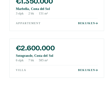
€1.350.000
Marbella, Costa del Sol
3
slpk
·
2
bk
·
151
m²
APPARTEMENT
BEKIJKEN
€2.600.000
Sotogrande, Costa del Sol
6
slpk
·
7
bk
·
585
m²
VILLA
BEKIJKEN