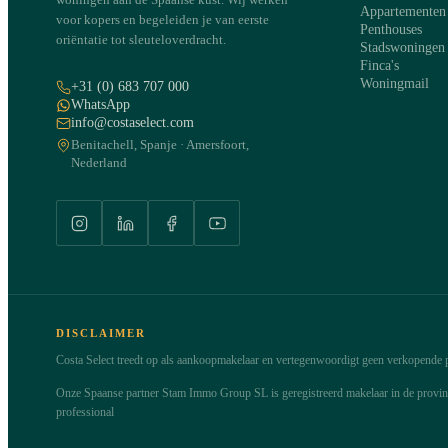
Appartementen
voor kopers en begeleiden je van eerste
Penthouses
oriëntatie tot sleuteloverdracht.
Stadswoningen
Finca's
Woningmail
+31 (0) 683 707 000
WhatsApp
info@costaselect.com
Benitachell, Spanje · Amersfoort,
Nederland
DISCLAIMER
Costa Select treedt op als aankoopmakelaar en vertegenwoordigt geen verkopende pa
Onze Spaanse partner Stam Immo Group SL is geregistreerd makelaar in de provi
professional