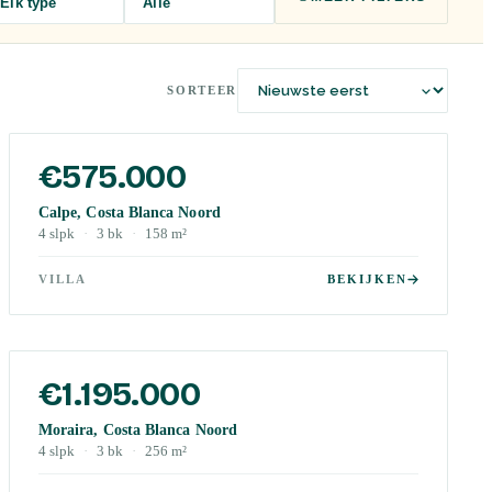
Elk type
Alle
SORTEER
€575.000
Calpe, Costa Blanca Noord
4
slpk
·
3
bk
·
158
m²
VILLA
BEKIJKEN
€1.195.000
Moraira, Costa Blanca Noord
4
slpk
·
3
bk
·
256
m²