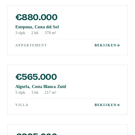
€880.000
Estepona, Costa del Sol
3
slpk
·
2
bk
·
378
m²
APPARTEMENT
BEKIJKEN
€565.000
Algorfa, Costa Blanca Zuid
5
slpk
·
3
bk
·
217
m²
VILLA
BEKIJKEN