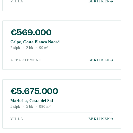
VILLA
BEKIJKEN
€569.000
Calpe, Costa Blanca Noord
2
slpk
·
2
bk
·
90
m²
APPARTEMENT
BEKIJKEN
€5.675.000
Marbella, Costa del Sol
5
slpk
·
5
bk
·
980
m²
VILLA
BEKIJKEN