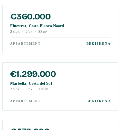
€360.000
Finestrat, Costa Blanca Noord
2
slpk
·
2
bk
·
88
m²
APPARTEMENT
BEKIJKEN
€1.299.000
Marbella, Costa del Sol
2
slpk
·
3
bk
·
128
m²
APPARTEMENT
BEKIJKEN