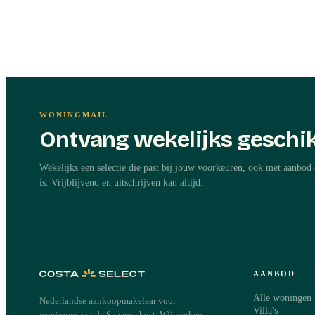
WONINGMAIL
Ontvang wekelijks geschik
Wekelijks een selectie die past bij jouw voorkeuren, ook met aanbod 
is. Vrijblijvend en uitschrijven kan altijd.
AANBOD
Alle woningen
Nederlandse aankoopmakelaar voor
Villa's
woningen aan de Spaanse kust. Wij werken