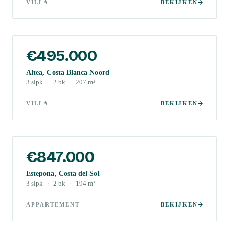
VILLA
BEKIJKEN
€495.000
Altea, Costa Blanca Noord
3
slpk
·
2
bk
·
207
m²
VILLA
BEKIJKEN
€847.000
Estepona, Costa del Sol
3
slpk
·
2
bk
·
194
m²
APPARTEMENT
BEKIJKEN