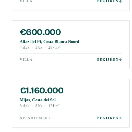
VILLA
BEKIJKEN
€600.000
Alfaz del Pi, Costa Blanca Noord
4
slpk
·
3
bk
·
287
m²
VILLA
BEKIJKEN
€1.160.000
Mijas, Costa del Sol
3
slpk
·
3
bk
·
121
m²
APPARTEMENT
BEKIJKEN