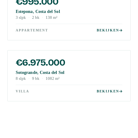
€995.000
Estepona, Costa del Sol
3
slpk
·
2
bk
·
138
m²
APPARTEMENT
BEKIJKEN
€6.975.000
Sotogrande, Costa del Sol
8
slpk
·
9
bk
·
1082
m²
VILLA
BEKIJKEN