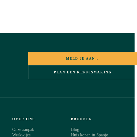
MELD JE AAN
→
PLAN EEN KENNISMAKING
OVER ONS
BRONNEN
Onze aanpak
Blog
Werkwijze
Huis kopen in Spanje