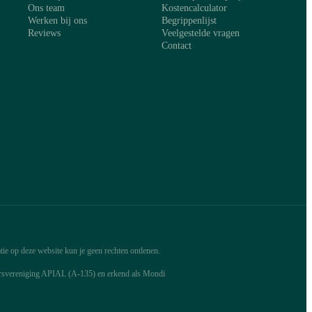
Ons team
Kostencalculator
Werken bij ons
Begrippenlijst
Reviews
Veelgestelde vragen
Contact
ie op deze website kun je geen rechten ontlenen.
arsvereniging APIAL (A-135) en erkend als Mondi