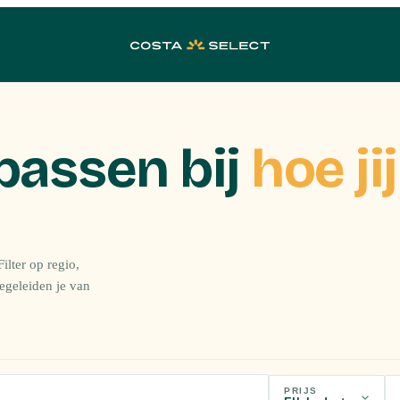
passen bij
hoe jij
ilter op regio,
begeleiden je van
PRIJS