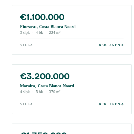
€1.100.000
Finestrat, Costa Blanca Noord
3
slpk
·
4
bk
·
224
m²
VILLA
BEKIJKEN
€3.200.000
Moraira, Costa Blanca Noord
4
slpk
·
5
bk
·
370
m²
VILLA
BEKIJKEN