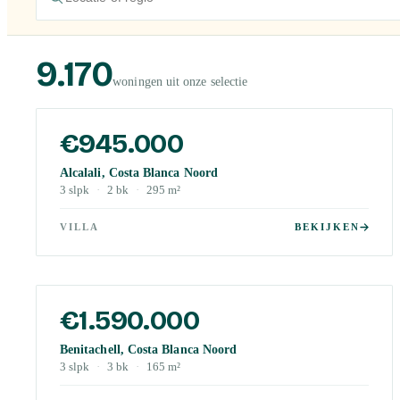
9.170
woningen uit onze selectie
€945.000
Alcalali, Costa Blanca Noord
3
slpk
·
2
bk
·
295
m²
VILLA
BEKIJKEN
€1.590.000
Benitachell, Costa Blanca Noord
3
slpk
·
3
bk
·
165
m²