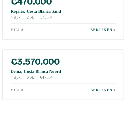
€470.000
Rojales, Costa Blanca Zuid
4
slpk
·
2
bk
·
175
m²
VILLA
BEKIJKEN
€3.570.000
Denia, Costa Blanca Noord
4
slpk
·
6
bk
·
647
m²
VILLA
BEKIJKEN