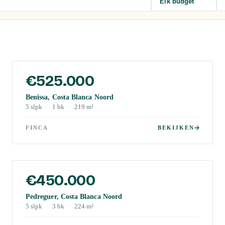
Elk budget
€525.000
Benissa, Costa Blanca Noord
5
slpk
·
1
bk
·
219
m²
FINCA
BEKIJKEN
€450.000
Pedreguer, Costa Blanca Noord
5
slpk
·
3
bk
·
224
m²