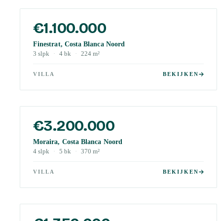
€1.100.000
Finestrat, Costa Blanca Noord
3
slpk
·
4
bk
·
224
m²
VILLA
BEKIJKEN
€3.200.000
Moraira, Costa Blanca Noord
4
slpk
·
5
bk
·
370
m²
VILLA
BEKIJKEN