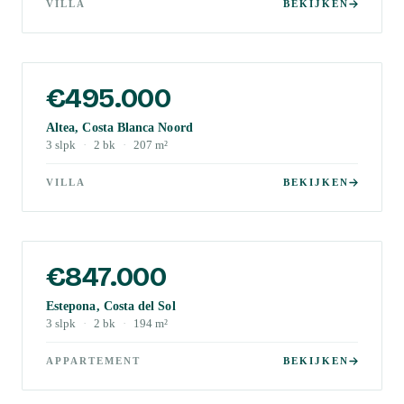
VILLA
BEKIJKEN
€495.000
Altea, Costa Blanca Noord
3
slpk
·
2
bk
·
207
m²
VILLA
BEKIJKEN
€847.000
Estepona, Costa del Sol
3
slpk
·
2
bk
·
194
m²
APPARTEMENT
BEKIJKEN