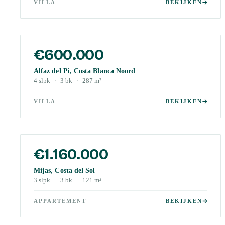
VILLA
BEKIJKEN
€600.000
Alfaz del Pi, Costa Blanca Noord
4
slpk
·
3
bk
·
287
m²
VILLA
BEKIJKEN
€1.160.000
Mijas, Costa del Sol
3
slpk
·
3
bk
·
121
m²
APPARTEMENT
BEKIJKEN