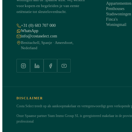
Appartementen
voor kopers en begeleiden je van eerste
Penthouses
oriëntatie tot sleuteloverdracht.
Stadswoningen
Finca's
Woningmail
+31 (0) 683 707 000
WhatsApp
info@costaselect.com
Benitachell, Spanje · Amersfoort,
Nederland
DISCLAIMER
Costa Select treedt op als aankoopmakelaar en vertegenwoordigt geen verkopende pa
Onze Spaanse partner Stam Immo Group SL is geregistreerd makelaar in de provi
professional