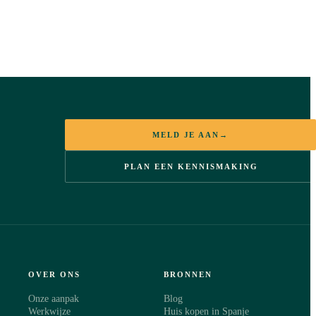
MELD JE AAN
→
PLAN EEN KENNISMAKING
OVER ONS
BRONNEN
Onze aanpak
Blog
Werkwijze
Huis kopen in Spanje