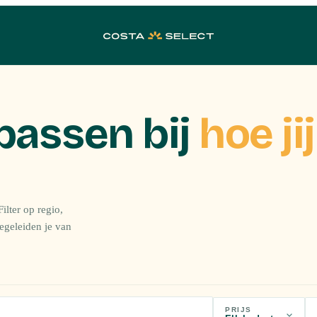
passen bij
hoe jij
ilter op regio,
begeleiden je van
PRIJS