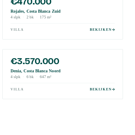
€470.000
Rojales, Costa Blanca Zuid
4
slpk
·
2
bk
·
175
m²
VILLA
BEKIJKEN
€3.570.000
Denia, Costa Blanca Noord
4
slpk
·
6
bk
·
647
m²
VILLA
BEKIJKEN