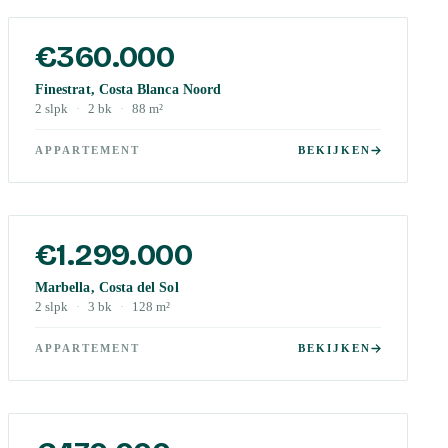
€360.000
Finestrat, Costa Blanca Noord
2
slpk
·
2
bk
·
88
m²
APPARTEMENT
BEKIJKEN
€1.299.000
Marbella, Costa del Sol
2
slpk
·
3
bk
·
128
m²
APPARTEMENT
BEKIJKEN