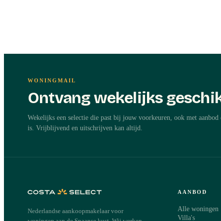
WONINGMAIL
Ontvang wekelijks geschik
Wekelijks een selectie die past bij jouw voorkeuren, ook met aanbod 
is. Vrijblijvend en uitschrijven kan altijd.
AANBOD
Alle woningen
Nederlandse aankoopmakelaar voor
Villa's
woningen aan de Spaanse kust. Wij werken