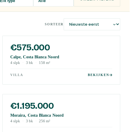
Elk type
Alle
SORTEER
€575.000
Calpe, Costa Blanca Noord
4
slpk
·
3
bk
·
158
m²
VILLA
BEKIJKEN
€1.195.000
Moraira, Costa Blanca Noord
4
slpk
·
3
bk
·
256
m²