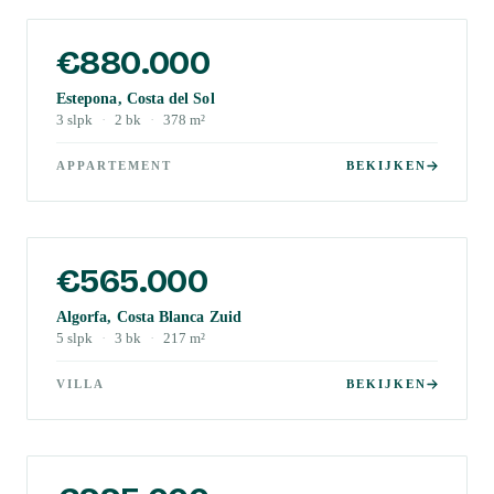
€880.000
Estepona, Costa del Sol
3
slpk
·
2
bk
·
378
m²
APPARTEMENT
BEKIJKEN
€565.000
Algorfa, Costa Blanca Zuid
5
slpk
·
3
bk
·
217
m²
VILLA
BEKIJKEN