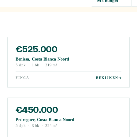
Elk budget
€525.000
Benissa, Costa Blanca Noord
5
slpk
·
1
bk
·
219
m²
FINCA
BEKIJKEN
€450.000
Pedreguer, Costa Blanca Noord
5
slpk
·
3
bk
·
224
m²