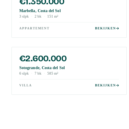
€1.350.000
Marbella, Costa del Sol
3
slpk
·
2
bk
·
151
m²
APPARTEMENT
BEKIJKEN
€2.600.000
Sotogrande, Costa del Sol
6
slpk
·
7
bk
·
585
m²
VILLA
BEKIJKEN