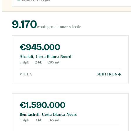
9.170
woningen uit onze selectie
€945.000
Alcalali, Costa Blanca Noord
3
slpk
·
2
bk
·
295
m²
VILLA
BEKIJKEN
€1.590.000
Benitachell, Costa Blanca Noord
3
slpk
·
3
bk
·
165
m²