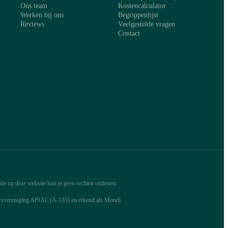
Ons team
Kostencalculator
Werken bij ons
Begrippenlijst
Reviews
Veelgestelde vragen
Contact
ie op deze website kun je geen rechten ontlenen.
arsvereniging APIAL (A-135) en erkend als Mondi