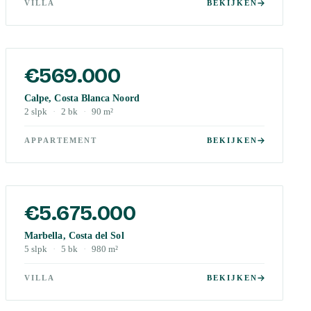
VILLA
BEKIJKEN
€569.000
Calpe, Costa Blanca Noord
2
slpk
·
2
bk
·
90
m²
APPARTEMENT
BEKIJKEN
€5.675.000
Marbella, Costa del Sol
5
slpk
·
5
bk
·
980
m²
VILLA
BEKIJKEN