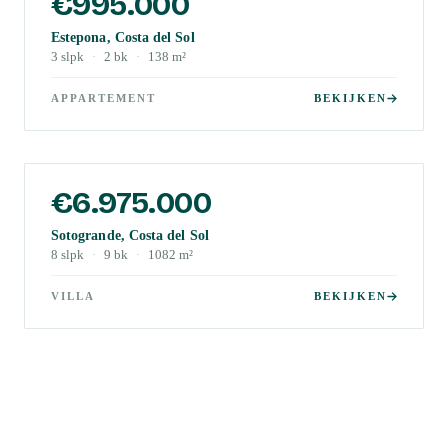
€995.000
Estepona, Costa del Sol
3
slpk
·
2
bk
·
138
m²
APPARTEMENT
BEKIJKEN
€6.975.000
Sotogrande, Costa del Sol
8
slpk
·
9
bk
·
1082
m²
VILLA
BEKIJKEN