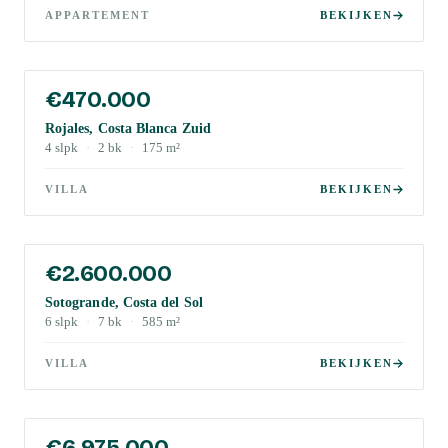
APPARTEMENT
BEKIJKEN
€470.000
Rojales, Costa Blanca Zuid
4
slpk
·
2
bk
·
175
m²
VILLA
BEKIJKEN
€2.600.000
Sotogrande, Costa del Sol
6
slpk
·
7
bk
·
585
m²
VILLA
BEKIJKEN
€6.975.000