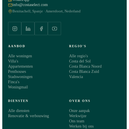
info@costaselect.com
Benitachell, Spanje · Amersfoort, Nederland
AANBOD
REGIO'S
Alle woningen
Alle regio's
Villa's
Costa del Sol
Appartementen
Costa Blanca Noord
Penthouses
Costa Blanca Zuid
Stadswoningen
Valencia
Finca's
Woningmail
DIENSTEN
OVER ONS
Alle diensten
Onze aanpak
Renovatie & verbouwing
Werkwijze
Ons team
Werken bij ons