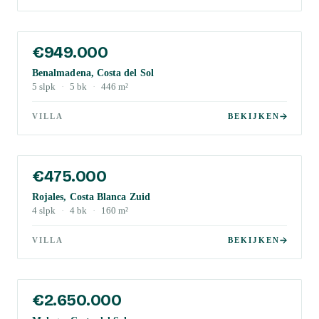
€949.000
Benalmadena, Costa del Sol
5
slpk
·
5
bk
·
446
m²
VILLA
BEKIJKEN
€475.000
Rojales, Costa Blanca Zuid
4
slpk
·
4
bk
·
160
m²
VILLA
BEKIJKEN
€2.650.000