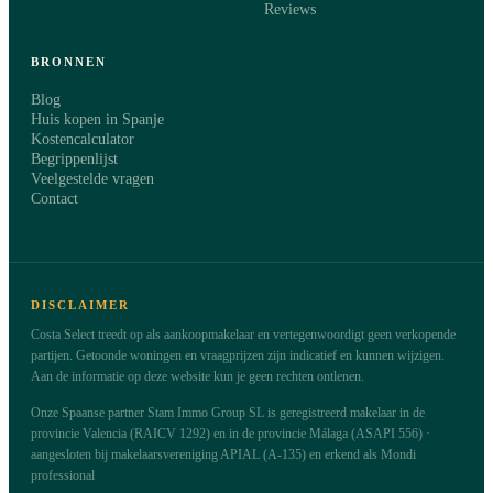
Reviews
BRONNEN
Blog
Huis kopen in Spanje
Kostencalculator
Begrippenlijst
Veelgestelde vragen
Contact
DISCLAIMER
Costa Select treedt op als aankoopmakelaar en vertegenwoordigt geen verkopende
partijen. Getoonde woningen en vraagprijzen zijn indicatief en kunnen wijzigen.
Aan de informatie op deze website kun je geen rechten ontlenen.
Onze Spaanse partner Stam Immo Group SL is geregistreerd makelaar in de
provincie Valencia (RAICV 1292) en in de provincie Málaga (ASAPI 556) ·
aangesloten bij makelaarsvereniging APIAL (A-135) en erkend als Mondi
professional