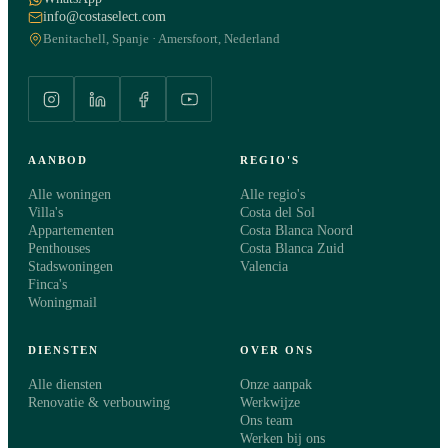
info@costaselect.com
Benitachell, Spanje · Amersfoort, Nederland
AANBOD
REGIO'S
Alle woningen
Alle regio's
Villa's
Costa del Sol
Appartementen
Costa Blanca Noord
Penthouses
Costa Blanca Zuid
Stadswoningen
Valencia
Finca's
Woningmail
DIENSTEN
OVER ONS
Alle diensten
Onze aanpak
Renovatie & verbouwing
Werkwijze
Ons team
Werken bij ons