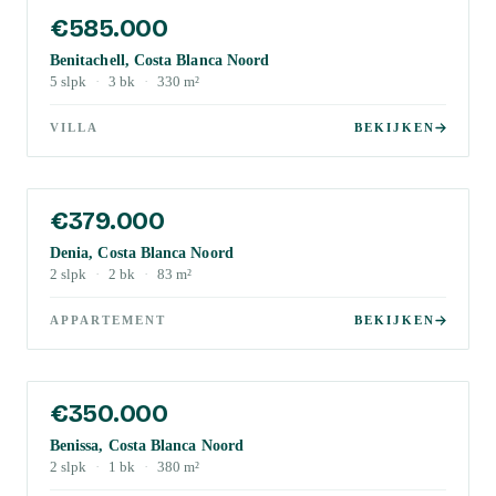
€585.000
Benitachell, Costa Blanca Noord
5
slpk
·
3
bk
·
330
m²
VILLA
BEKIJKEN
€379.000
Denia, Costa Blanca Noord
2
slpk
·
2
bk
·
83
m²
APPARTEMENT
BEKIJKEN
€350.000
Benissa, Costa Blanca Noord
2
slpk
·
1
bk
·
380
m²