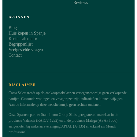
Reviews
BRONNEN
Blog
Huis kopen in Spanje
Kostencalculator
Begrippenlijst
Veelgestelde vragen
Contact
DISCLAIMER
Costa Select treedt op als aankoopmakelaar en vertegenwoordigt geen verkopende
partijen. Getoonde woningen en vraagprijzen zijn indicatief en kunnen wijzigen.
Aan de informatie op deze website kun je geen rechten ontlenen.
Onze Spaanse partner Stam Immo Group SL is geregistreerd makelaar in de
provincie Valencia (RAICV 1292) en in de provincie Málaga (ASAPI 556) ·
aangesloten bij makelaarsvereniging APIAL (A-135) en erkend als Mondi
professional