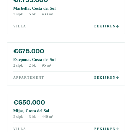
Marbella, Costa del Sol
5
slpk
·
5
bk
·
433
m²
VILLA
BEKIJKEN
€675.000
Estepona, Costa del Sol
2
slpk
·
2
bk
·
95
m²
APPARTEMENT
BEKIJKEN
€650.000
Mijas, Costa del Sol
5
slpk
·
3
bk
·
440
m²
VILLA
BEKIJKEN