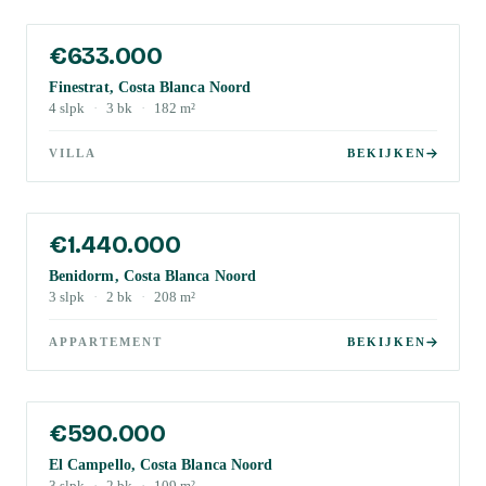
€633.000
Finestrat, Costa Blanca Noord
4
slpk
·
3
bk
·
182
m²
VILLA
BEKIJKEN
€1.440.000
Benidorm, Costa Blanca Noord
3
slpk
·
2
bk
·
208
m²
APPARTEMENT
BEKIJKEN
€590.000
El Campello, Costa Blanca Noord