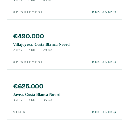
3
slpk
·
2
bk
·
109
m²
APPARTEMENT
BEKIJKEN
€490.000
Villajoyosa, Costa Blanca Noord
2
slpk
·
2
bk
·
129
m²
APPARTEMENT
BEKIJKEN
€625.000
Javea, Costa Blanca Noord
3
slpk
·
3
bk
·
135
m²
VILLA
BEKIJKEN