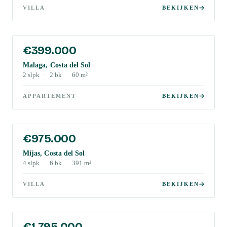
VILLA
BEKIJKEN
€399.000
Malaga, Costa del Sol
2
slpk
·
2
bk
·
60
m²
APPARTEMENT
BEKIJKEN
€975.000
Mijas, Costa del Sol
4
slpk
·
6
bk
·
391
m²
VILLA
BEKIJKEN
€1.795.000