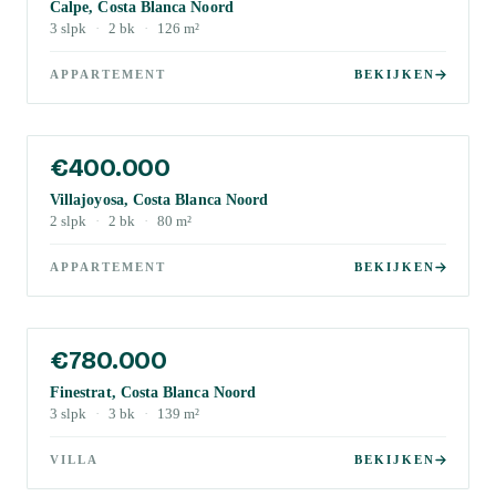
Calpe, Costa Blanca Noord
3
slpk
·
2
bk
·
126
m²
APPARTEMENT
BEKIJKEN
€400.000
Villajoyosa, Costa Blanca Noord
2
slpk
·
2
bk
·
80
m²
APPARTEMENT
BEKIJKEN
€780.000
Finestrat, Costa Blanca Noord
3
slpk
·
3
bk
·
139
m²
VILLA
BEKIJKEN