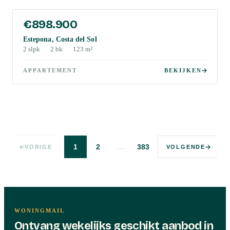
€898.900
Estepona, Costa del Sol
2
slpk
·
2
bk
·
123
m²
APPARTEMENT
BEKIJKEN
…
1
2
383
VORIGE
VOLGENDE
WONINGMAIL
Ontvang wekelijks geschikt aanbod in