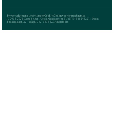
Privacy
Algemene voorwaarden
Cookies
Cookievoorkeuren
Sitemap
© 2005-2026 Costa Select · Costa Management BV (KVK 96824522) · Daam
Fockemalaan 22 - lokaal 042, 3818 KG Amersfoort