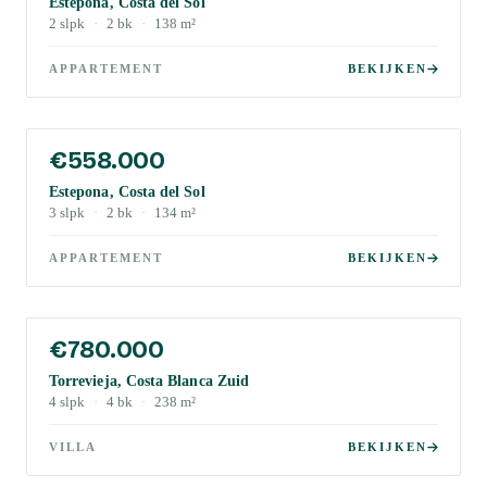
Estepona, Costa del Sol
2
slpk
·
2
bk
·
138
m²
APPARTEMENT
BEKIJKEN
€558.000
Estepona, Costa del Sol
3
slpk
·
2
bk
·
134
m²
APPARTEMENT
BEKIJKEN
€780.000
Torrevieja, Costa Blanca Zuid
4
slpk
·
4
bk
·
238
m²
VILLA
BEKIJKEN