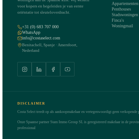
Appartementen
voor kopers en begeleiden je van eerste
Penthouses
oriëntatie tot sleuteloverdracht.
Stadswoningen
Finca's
Woningmail
+31 (0) 683 707 000
WhatsApp
info@costaselect.com
Benitachell, Spanje · Amersfoort,
Nederland
DISCLAIMER
Costa Select treedt op als aankoopmakelaar en vertegenwoordigt geen verkopende pa
Onze Spaanse partner Stam Immo Group SL is geregistreerd makelaar in de provi
professional