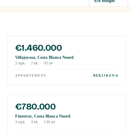
Elk budget
€1.460.000
Villajoyosa, Costa Blanca Noord
2
slpk
·
2
bk
·
95
m²
APPARTEMENT
BEKIJKEN
€780.000
Finestrat, Costa Blanca Noord
3
slpk
·
3
bk
·
139
m²