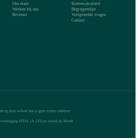
Ons team
Kostencalculator
Werken bij ons
Begrippenlijst
Reviews
Veelgestelde vragen
Contact
ie op deze website kun je geen rechten ontlenen.
arsvereniging APIAL (A-135) en erkend als Mondi