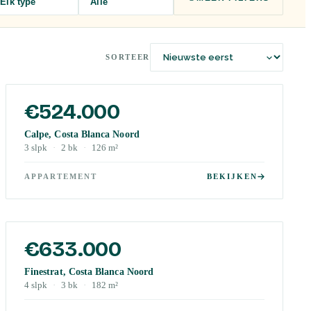
Elk type
Alle
SORTEER
€524.000
Calpe, Costa Blanca Noord
3
slpk
·
2
bk
·
126
m²
APPARTEMENT
BEKIJKEN
€633.000
Finestrat, Costa Blanca Noord
4
slpk
·
3
bk
·
182
m²