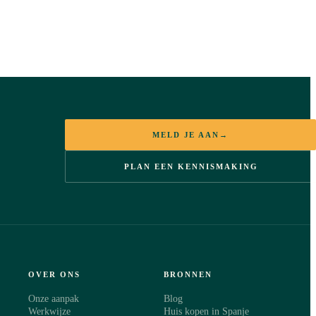
MELD JE AAN
→
PLAN EEN KENNISMAKING
OVER ONS
BRONNEN
Onze aanpak
Blog
Werkwijze
Huis kopen in Spanje