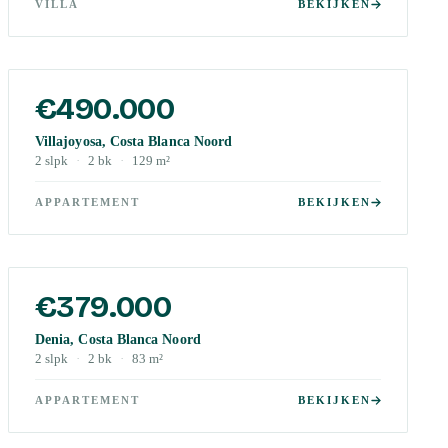
VILLA
BEKIJKEN
€490.000
Villajoyosa, Costa Blanca Noord
2
slpk
·
2
bk
·
129
m²
APPARTEMENT
BEKIJKEN
€379.000
Denia, Costa Blanca Noord
2
slpk
·
2
bk
·
83
m²
APPARTEMENT
BEKIJKEN