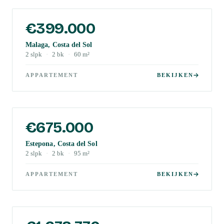
€399.000
Malaga, Costa del Sol
2
slpk
·
2
bk
·
60
m²
APPARTEMENT
BEKIJKEN
€675.000
Estepona, Costa del Sol
2
slpk
·
2
bk
·
95
m²
APPARTEMENT
BEKIJKEN