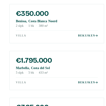
€350.000
Benissa, Costa Blanca Noord
2
slpk
·
1
bk
·
380
m²
VILLA
BEKIJKEN
€1.795.000
Marbella, Costa del Sol
5
slpk
·
5
bk
·
433
m²
VILLA
BEKIJKEN