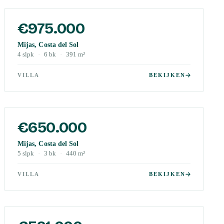
€975.000
Mijas, Costa del Sol
4
slpk
·
6
bk
·
391
m²
VILLA
BEKIJKEN
€650.000
Mijas, Costa del Sol
5
slpk
·
3
bk
·
440
m²
VILLA
BEKIJKEN