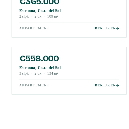
€365.000
Estepona, Costa del Sol
2
slpk
·
2
bk
·
109
m²
APPARTEMENT
BEKIJKEN
€558.000
Estepona, Costa del Sol
3
slpk
·
2
bk
·
134
m²
APPARTEMENT
BEKIJKEN