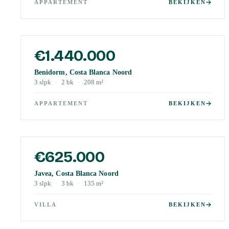
APPARTEMENT
BEKIJKEN
€1.440.000
Benidorm, Costa Blanca Noord
3
slpk
·
2
bk
·
208
m²
APPARTEMENT
BEKIJKEN
€625.000
Javea, Costa Blanca Noord
3
slpk
·
3
bk
·
135
m²
VILLA
BEKIJKEN