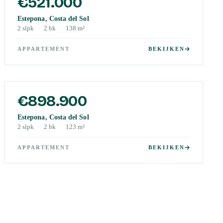
€521.000
Estepona, Costa del Sol
2
slpk
·
2
bk
·
138
m²
APPARTEMENT
BEKIJKEN
€898.900
Estepona, Costa del Sol
2
slpk
·
2
bk
·
123
m²
APPARTEMENT
BEKIJKEN