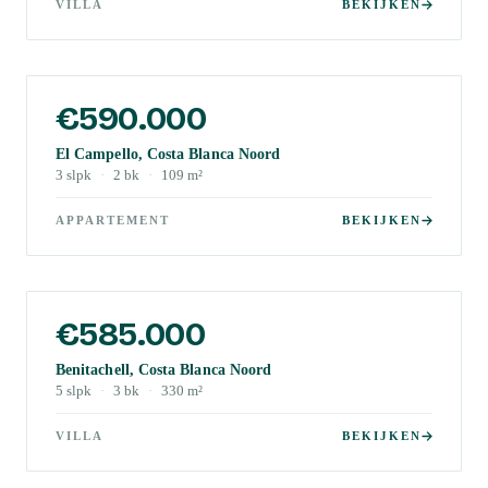
VILLA
BEKIJKEN
€590.000
El Campello, Costa Blanca Noord
3
slpk
·
2
bk
·
109
m²
APPARTEMENT
BEKIJKEN
€585.000
Benitachell, Costa Blanca Noord
5
slpk
·
3
bk
·
330
m²
VILLA
BEKIJKEN