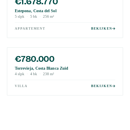
€1.678.770
Estepona, Costa del Sol
5
slpk
·
5
bk
·
256
m²
APPARTEMENT
BEKIJKEN
€780.000
Torrevieja, Costa Blanca Zuid
4
slpk
·
4
bk
·
238
m²
VILLA
BEKIJKEN