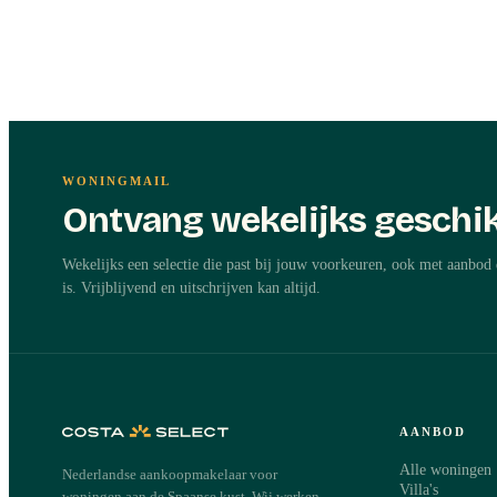
WONINGMAIL
Ontvang wekelijks geschik
Wekelijks een selectie die past bij jouw voorkeuren, ook met aanbod 
is. Vrijblijvend en uitschrijven kan altijd.
AANBOD
Alle woningen
Nederlandse aankoopmakelaar voor
Villa's
woningen aan de Spaanse kust. Wij werken