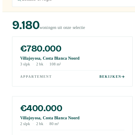
9.180
woningen uit onze selectie
€780.000
Villajoyosa, Costa Blanca Noord
3
slpk
·
2
bk
·
108
m²
APPARTEMENT
BEKIJKEN
€400.000
Villajoyosa, Costa Blanca Noord
2
slpk
·
2
bk
·
80
m²