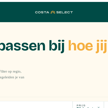
passen bij
hoe jij
ilter op regio,
begeleiden je van
PRIJS