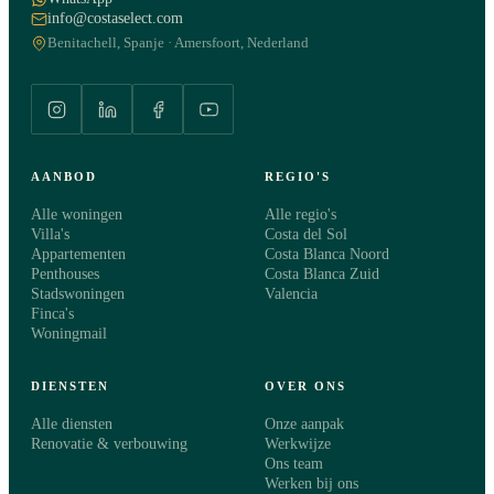
info@costaselect.com
Benitachell, Spanje · Amersfoort, Nederland
AANBOD
REGIO'S
Alle woningen
Alle regio's
Villa's
Costa del Sol
Appartementen
Costa Blanca Noord
Penthouses
Costa Blanca Zuid
Stadswoningen
Valencia
Finca's
Woningmail
DIENSTEN
OVER ONS
Alle diensten
Onze aanpak
Renovatie & verbouwing
Werkwijze
Ons team
Werken bij ons