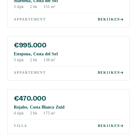
Marbella, Costa del Sol
3
slpk
·
2
bk
·
151
m²
APPARTEMENT
BEKIJKEN
€995.000
Estepona, Costa del Sol
3
slpk
·
2
bk
·
138
m²
APPARTEMENT
BEKIJKEN
€470.000
Rojales, Costa Blanca Zuid
4
slpk
·
2
bk
·
175
m²
VILLA
BEKIJKEN