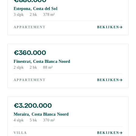
Estepona, Costa del Sol
3
slpk
·
2
bk
·
378
m²
APPARTEMENT
BEKIJKEN
€360.000
Finestrat, Costa Blanca Noord
2
slpk
·
2
bk
·
88
m²
APPARTEMENT
BEKIJKEN
€3.200.000
Moraira, Costa Blanca Noord
4
slpk
·
5
bk
·
370
m²
VILLA
BEKIJKEN