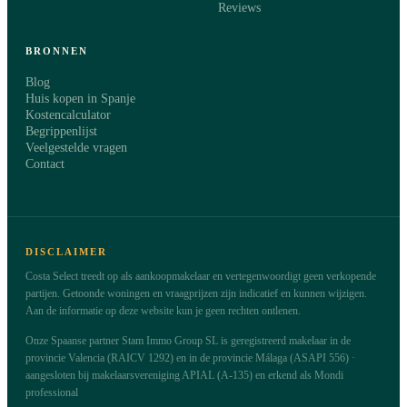
Reviews
BRONNEN
Blog
Huis kopen in Spanje
Kostencalculator
Begrippenlijst
Veelgestelde vragen
Contact
DISCLAIMER
Costa Select treedt op als aankoopmakelaar en vertegenwoordigt geen verkopende
partijen. Getoonde woningen en vraagprijzen zijn indicatief en kunnen wijzigen.
Aan de informatie op deze website kun je geen rechten ontlenen.
Onze Spaanse partner Stam Immo Group SL is geregistreerd makelaar in de
provincie Valencia (RAICV 1292) en in de provincie Málaga (ASAPI 556) ·
aangesloten bij makelaarsvereniging APIAL (A-135) en erkend als Mondi
professional