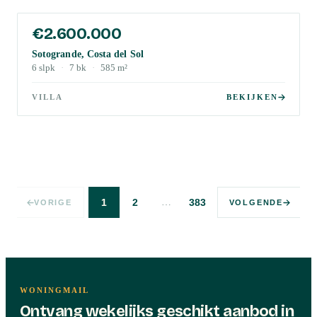
€2.600.000
Sotogrande, Costa del Sol
6
slpk
·
7
bk
·
585
m²
VILLA
BEKIJKEN
…
1
2
383
VORIGE
VOLGENDE
WONINGMAIL
Ontvang wekelijks geschikt aanbod in