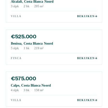
Alcalali, Costa Blanca Noord
3
slpk
·
2
bk
·
295
m²
VILLA
BEKIJKEN
€525.000
Benissa, Costa Blanca Noord
5
slpk
·
1
bk
·
219
m²
FINCA
BEKIJKEN
€575.000
Calpe, Costa Blanca Noord
4
slpk
·
3
bk
·
158
m²
VILLA
BEKIJKEN