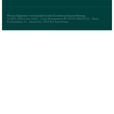
Privacy
Algemene voorwaarden
Cookies
Cookievoorkeuren
Sitemap
© 2005-2026 Costa Select · Costa Management BV (KVK 96824522) · Daam
Fockemalaan 22 - lokaal 042, 3818 KG Amersfoort