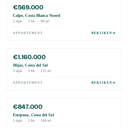
€569.000
Calpe, Costa Blanca Noord
2
slpk
·
2
bk
·
90
m²
APPARTEMENT
BEKIJKEN
€1.160.000
Mijas, Costa del Sol
3
slpk
·
3
bk
·
121
m²
APPARTEMENT
BEKIJKEN
€847.000
Estepona, Costa del Sol
3
slpk
·
2
bk
·
194
m²