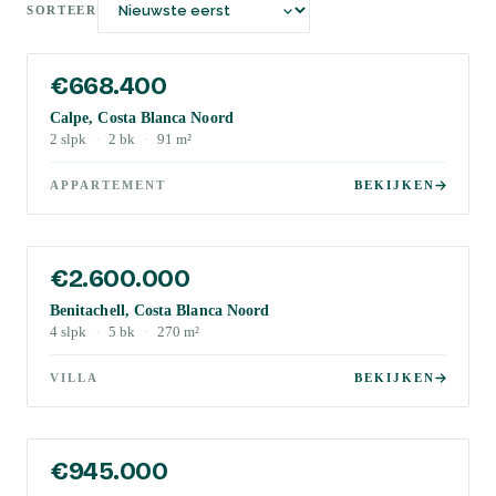
SORTEER
€668.400
Calpe, Costa Blanca Noord
2
slpk
·
2
bk
·
91
m²
APPARTEMENT
BEKIJKEN
€2.600.000
Benitachell, Costa Blanca Noord
4
slpk
·
5
bk
·
270
m²
VILLA
BEKIJKEN
€945.000