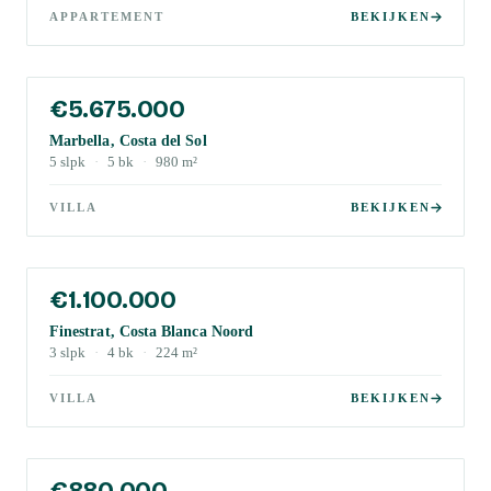
APPARTEMENT
BEKIJKEN
€5.675.000
Marbella, Costa del Sol
5
slpk
·
5
bk
·
980
m²
VILLA
BEKIJKEN
€1.100.000
Finestrat, Costa Blanca Noord
3
slpk
·
4
bk
·
224
m²
VILLA
BEKIJKEN
€880.000