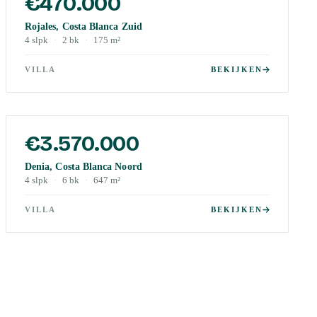
€470.000
Rojales, Costa Blanca Zuid
4
slpk
·
2
bk
·
175
m²
VILLA
BEKIJKEN
€3.570.000
Denia, Costa Blanca Noord
4
slpk
·
6
bk
·
647
m²
VILLA
BEKIJKEN