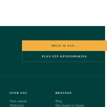
MELD JE AAN
→
PLAN EEN KENNISMAKING
OVER ONS
BRONNEN
Onze aanpak
Blog
Werkwijze
Huis kopen in Spanje