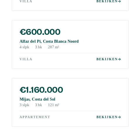
VILLA
BEKIJKEN
€600.000
Alfaz del Pi, Costa Blanca Noord
4
slpk
·
3
bk
·
287
m²
VILLA
BEKIJKEN
€1.160.000
Mijas, Costa del Sol
3
slpk
·
3
bk
·
121
m²
APPARTEMENT
BEKIJKEN