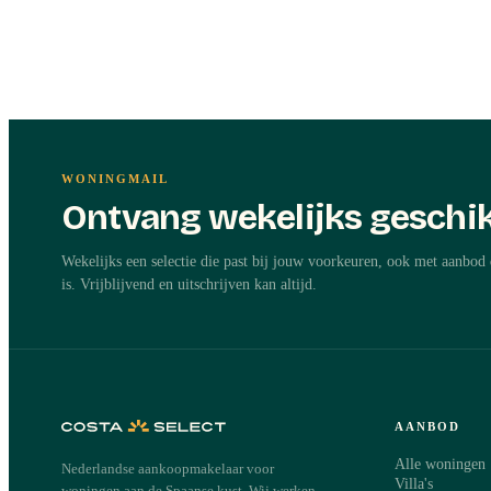
WONINGMAIL
Ontvang wekelijks geschik
Wekelijks een selectie die past bij jouw voorkeuren, ook met aanbod 
is. Vrijblijvend en uitschrijven kan altijd.
AANBOD
Alle woningen
Nederlandse aankoopmakelaar voor
Villa's
woningen aan de Spaanse kust. Wij werken