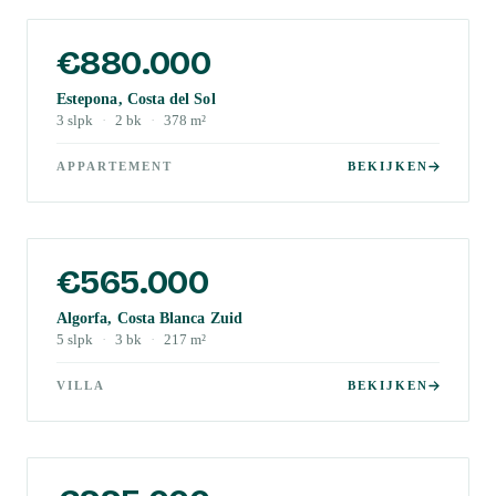
€880.000
Estepona, Costa del Sol
3
slpk
·
2
bk
·
378
m²
APPARTEMENT
BEKIJKEN
€565.000
Algorfa, Costa Blanca Zuid
5
slpk
·
3
bk
·
217
m²
VILLA
BEKIJKEN