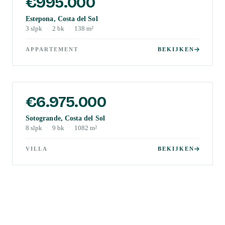
€995.000
Estepona, Costa del Sol
3
slpk
·
2
bk
·
138
m²
APPARTEMENT
BEKIJKEN
€6.975.000
Sotogrande, Costa del Sol
8
slpk
·
9
bk
·
1082
m²
VILLA
BEKIJKEN