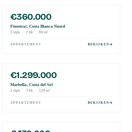
€360.000
Finestrat, Costa Blanca Noord
2
slpk
·
2
bk
·
88
m²
APPARTEMENT
BEKIJKEN
€1.299.000
Marbella, Costa del Sol
2
slpk
·
3
bk
·
128
m²
APPARTEMENT
BEKIJKEN