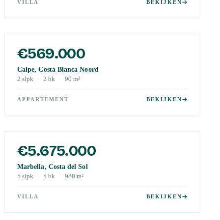
VILLA
BEKIJKEN
€569.000
Calpe, Costa Blanca Noord
2
slpk
·
2
bk
·
90
m²
APPARTEMENT
BEKIJKEN
€5.675.000
Marbella, Costa del Sol
5
slpk
·
5
bk
·
980
m²
VILLA
BEKIJKEN