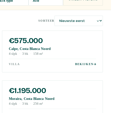
Elk type
Alle
SORTEER
€575.000
Calpe, Costa Blanca Noord
4
slpk
·
3
bk
·
158
m²
VILLA
BEKIJKEN
€1.195.000
Moraira, Costa Blanca Noord
4
slpk
·
3
bk
·
256
m²