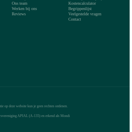
Ons team
Kostencalculator
Werken bij ons
Begrippenlijst
Reviews
Veelgestelde vragen
Contact
ie op deze website kun je geen rechten ontlenen.
arsvereniging APIAL (A-135) en erkend als Mondi