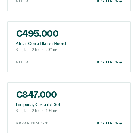
VILLA
BEKIJKEN
€495.000
Altea, Costa Blanca Noord
3
slpk
·
2
bk
·
207
m²
VILLA
BEKIJKEN
€847.000
Estepona, Costa del Sol
3
slpk
·
2
bk
·
194
m²
APPARTEMENT
BEKIJKEN