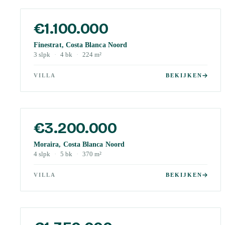
€1.100.000
Finestrat, Costa Blanca Noord
3
slpk
·
4
bk
·
224
m²
VILLA
BEKIJKEN
€3.200.000
Moraira, Costa Blanca Noord
4
slpk
·
5
bk
·
370
m²
VILLA
BEKIJKEN