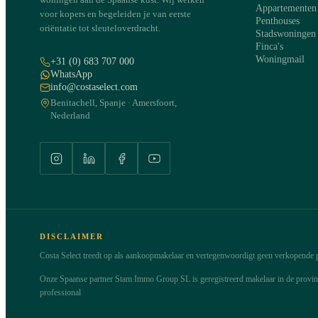
Appartementen
voor kopers en begeleiden je van eerste
Penthouses
oriëntatie tot sleuteloverdracht.
Stadswoningen
Finca's
Woningmail
+31 (0) 683 707 000
WhatsApp
info@costaselect.com
Benitachell, Spanje · Amersfoort,
Nederland
DISCLAIMER
Costa Select treedt op als aankoopmakelaar en vertegenwoordigt geen verkopende pa
Onze Spaanse partner Stam Immo Group SL is geregistreerd makelaar in de provi
professional