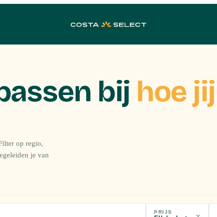
passen bij
hoe jij
ilter op regio,
begeleiden je van
PRIJS