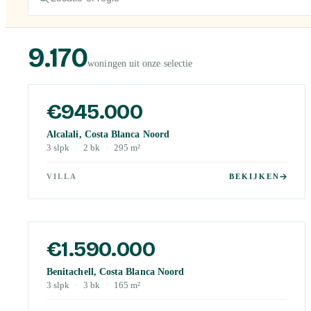
9.170
woningen uit onze selectie
€945.000
Alcalali, Costa Blanca Noord
3
slpk
·
2
bk
·
295
m²
VILLA
BEKIJKEN
€1.590.000
Benitachell, Costa Blanca Noord
3
slpk
·
3
bk
·
165
m²