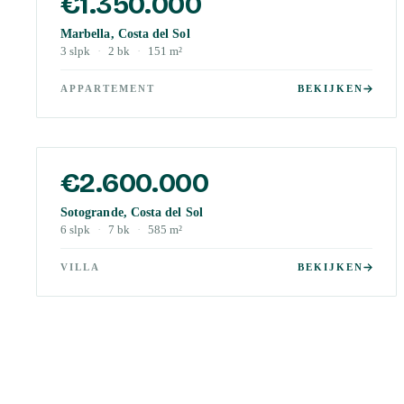
€1.350.000
Marbella, Costa del Sol
3
slpk
·
2
bk
·
151
m²
APPARTEMENT
BEKIJKEN
€2.600.000
Sotogrande, Costa del Sol
6
slpk
·
7
bk
·
585
m²
VILLA
BEKIJKEN