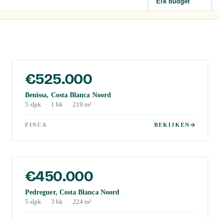
Elk budget
€525.000
Benissa, Costa Blanca Noord
5
slpk
·
1
bk
·
219
m²
FINCA
BEKIJKEN
€450.000
Pedreguer, Costa Blanca Noord
5
slpk
·
3
bk
·
224
m²