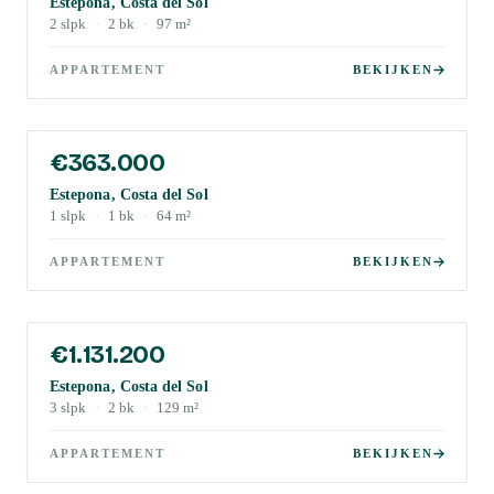
Estepona, Costa del Sol
2
slpk
·
2
bk
·
97
m²
APPARTEMENT
BEKIJKEN
€363.000
Estepona, Costa del Sol
1
slpk
·
1
bk
·
64
m²
APPARTEMENT
BEKIJKEN
€1.131.200
Estepona, Costa del Sol
3
slpk
·
2
bk
·
129
m²
APPARTEMENT
BEKIJKEN