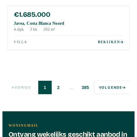
€1.685.000
Javea, Costa Blanca Noord
4
slpk
·
3
bk
·
262
m²
VILLA
BEKIJKEN
…
1
2
385
VORIGE
VOLGENDE
WONINGMAIL
Ontvang wekelijks geschikt aanbod in