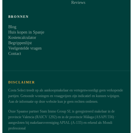
Reviews
BRONNEN
Blog
Huis kopen in Spanje
Kostencalculator
Begrippenlijst
Veelgestelde vragen
Contact
DISCLAIMER
Costa Select treedt op als aankoopmakelaar en vertegenwoordigt geen verkopende
partijen. Getoonde woningen en vraagprijzen zijn indicatief en kunnen wijzigen.
Aan de informatie op deze website kun je geen rechten ontlenen.
Onze Spaanse partner Stam Immo Group SL is geregistreerd makelaar in de
provincie Valencia (RAICV 1292) en in de provincie Málaga (ASAPI 556) ·
aangesloten bij makelaarsvereniging APIAL (A-135) en erkend als Mondi
professional