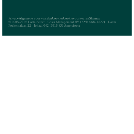
Privacy
Algemene voorwaarden
Cookies
Cookievoorkeuren
Sitemap
© 2005-2026 Costa Select · Costa Management BV (KVK 96824522) · Daam
Fockemalaan 22 - lokaal 042, 3818 KG Amersfoort