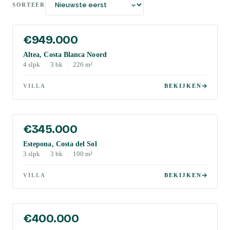
SORTEER
€949.000
Altea, Costa Blanca Noord
4
slpk
·
3
bk
·
226
m²
VILLA
BEKIJKEN
€345.000
Estepona, Costa del Sol
3
slpk
·
3
bk
·
100
m²
VILLA
BEKIJKEN
€400.000