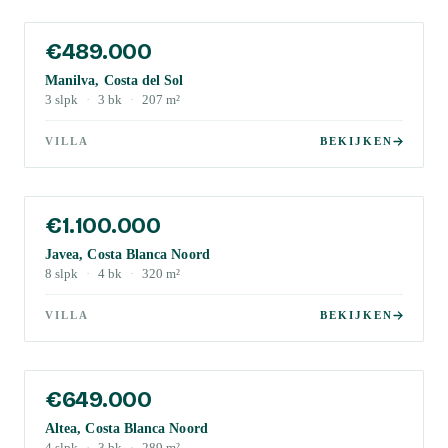
€489.000
Manilva, Costa del Sol
3
slpk
·
3
bk
·
207
m²
VILLA
BEKIJKEN
€1.100.000
Javea, Costa Blanca Noord
8
slpk
·
4
bk
·
320
m²
VILLA
BEKIJKEN
€649.000
Altea, Costa Blanca Noord