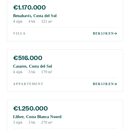
€1.170.000
Benahavis, Costa del Sol
4
slpk
·
4
bk
·
321
m²
VILLA
BEKIJKEN
€516.000
Casares, Costa del Sol
4
slpk
·
3
bk
·
179
m²
APPARTEMENT
BEKIJKEN
€1.250.000
Lliber, Costa Blanca Noord
3
slpk
·
3
bk
·
270
m²