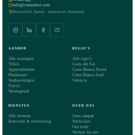
info@costaselect.com
Benitachell, Spanje · Amersfoort, Nederland
AANBOD
REGIO'S
Alle woningen
Alle regio's
Villa's
Costa del Sol
Appartementen
Costa Blanca Noord
Penthouses
Costa Blanca Zuid
Stadswoningen
Valencia
Finca's
Woningmail
DIENSTEN
OVER ONS
Alle diensten
Onze aanpak
Renovatie & verbouwing
Werkwijze
Ons team
Werken bij ons