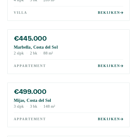
4
slpk
·
3
bk
·
289
m²
VILLA
BEKIJKEN
€445.000
Marbella, Costa del Sol
2
slpk
·
2
bk
·
88
m²
APPARTEMENT
BEKIJKEN
€499.000
Mijas, Costa del Sol
3
slpk
·
3
bk
·
148
m²
APPARTEMENT
BEKIJKEN