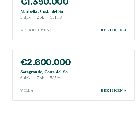
€1.350.000
Marbella, Costa del Sol
3
slpk
·
2
bk
·
151
m²
APPARTEMENT
BEKIJKEN
€2.600.000
Sotogrande, Costa del Sol
6
slpk
·
7
bk
·
585
m²
VILLA
BEKIJKEN