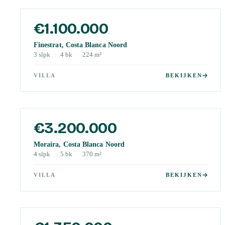
€1.100.000
Finestrat, Costa Blanca Noord
3
slpk
·
4
bk
·
224
m²
VILLA
BEKIJKEN
€3.200.000
Moraira, Costa Blanca Noord
4
slpk
·
5
bk
·
370
m²
VILLA
BEKIJKEN