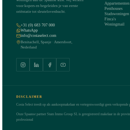
Appartementen
voor kopers en begeleiden je van eerste
Penthouses
oriëntatie tot sleuteloverdracht.
Stadswoningen
Finca's
Woningmail
+31 (0) 683 707 000
WhatsApp
info@costaselect.com
Benitachell, Spanje · Amersfoort,
Nederland
DISCLAIMER
Costa Select treedt op als aankoopmakelaar en vertegenwoordigt geen verkopende pa
Onze Spaanse partner Stam Immo Group SL is geregistreerd makelaar in de provi
professional