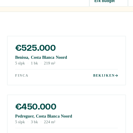
Elk budget
€525.000
Benissa, Costa Blanca Noord
5
slpk
·
1
bk
·
219
m²
FINCA
BEKIJKEN
€450.000
Pedreguer, Costa Blanca Noord
5
slpk
·
3
bk
·
224
m²