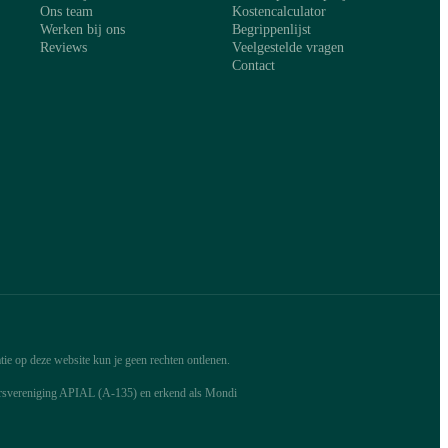
Ons team
Kostencalculator
Werken bij ons
Begrippenlijst
Reviews
Veelgestelde vragen
Contact
ie op deze website kun je geen rechten ontlenen.
arsvereniging APIAL (A-135) en erkend als Mondi