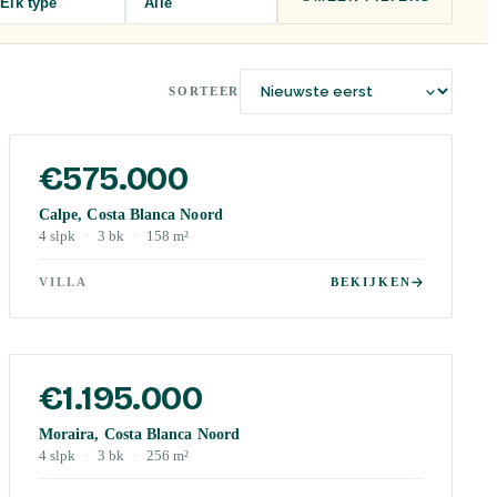
Elk type
Alle
SORTEER
€575.000
Calpe, Costa Blanca Noord
4
slpk
·
3
bk
·
158
m²
VILLA
BEKIJKEN
€1.195.000
Moraira, Costa Blanca Noord
4
slpk
·
3
bk
·
256
m²