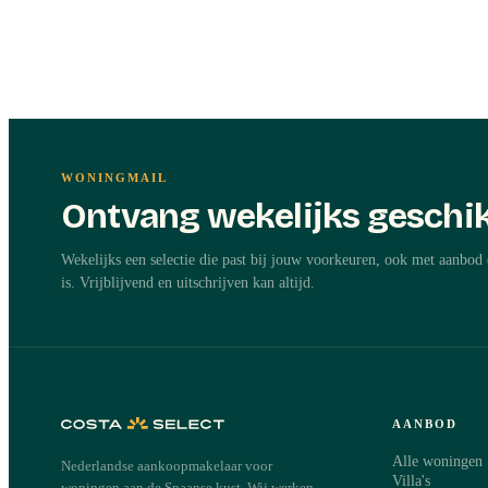
WONINGMAIL
Ontvang wekelijks geschik
Wekelijks een selectie die past bij jouw voorkeuren, ook met aanbod 
is. Vrijblijvend en uitschrijven kan altijd.
AANBOD
Alle woningen
Nederlandse aankoopmakelaar voor
Villa's
woningen aan de Spaanse kust. Wij werken