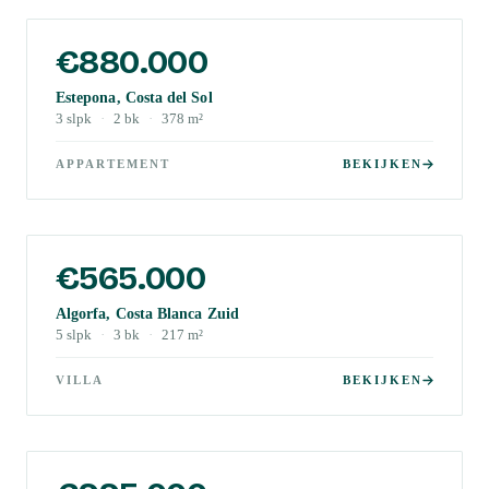
€880.000
Estepona, Costa del Sol
3
slpk
·
2
bk
·
378
m²
APPARTEMENT
BEKIJKEN
€565.000
Algorfa, Costa Blanca Zuid
5
slpk
·
3
bk
·
217
m²
VILLA
BEKIJKEN