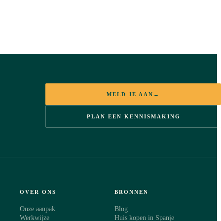
MELD JE AAN
→
PLAN EEN KENNISMAKING
OVER ONS
BRONNEN
Onze aanpak
Blog
Werkwijze
Huis kopen in Spanje