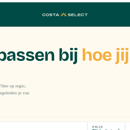
passen bij
hoe jij
ilter op regio,
begeleiden je van
PRIJS