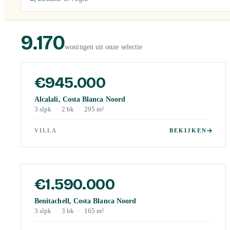
9.170
woningen uit onze selectie
€945.000
Alcalali, Costa Blanca Noord
3
slpk
·
2
bk
·
295
m²
VILLA
BEKIJKEN
€1.590.000
Benitachell, Costa Blanca Noord
3
slpk
·
3
bk
·
165
m²