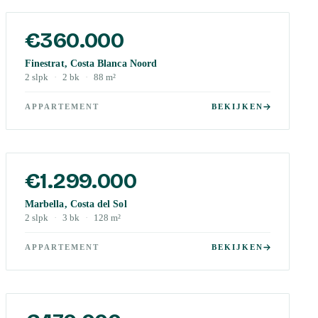
€360.000
Finestrat, Costa Blanca Noord
2
slpk
·
2
bk
·
88
m²
APPARTEMENT
BEKIJKEN
€1.299.000
Marbella, Costa del Sol
2
slpk
·
3
bk
·
128
m²
APPARTEMENT
BEKIJKEN