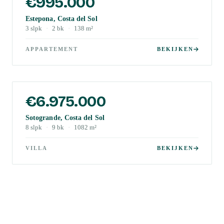
€995.000
Estepona, Costa del Sol
3
slpk
·
2
bk
·
138
m²
APPARTEMENT
BEKIJKEN
€6.975.000
Sotogrande, Costa del Sol
8
slpk
·
9
bk
·
1082
m²
VILLA
BEKIJKEN