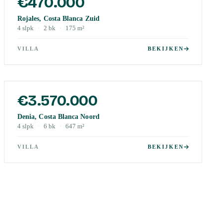
€470.000
Rojales, Costa Blanca Zuid
4
slpk
·
2
bk
·
175
m²
VILLA
BEKIJKEN
€3.570.000
Denia, Costa Blanca Noord
4
slpk
·
6
bk
·
647
m²
VILLA
BEKIJKEN