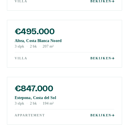
VILLA
BEKIJKEN
€495.000
Altea, Costa Blanca Noord
3
slpk
·
2
bk
·
207
m²
VILLA
BEKIJKEN
€847.000
Estepona, Costa del Sol
3
slpk
·
2
bk
·
194
m²
APPARTEMENT
BEKIJKEN