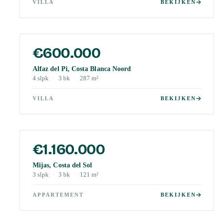
VILLA
BEKIJKEN
€600.000
Alfaz del Pi, Costa Blanca Noord
4
slpk
·
3
bk
·
287
m²
VILLA
BEKIJKEN
€1.160.000
Mijas, Costa del Sol
3
slpk
·
3
bk
·
121
m²
APPARTEMENT
BEKIJKEN