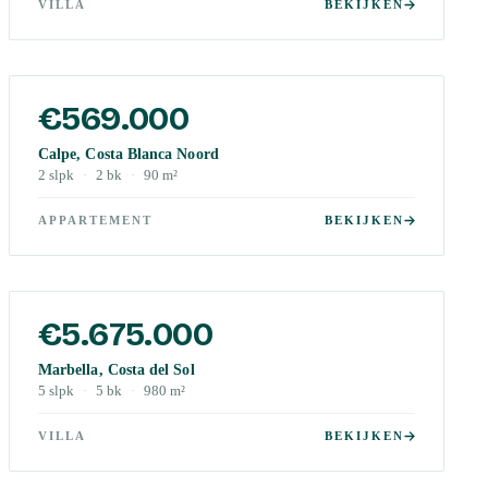
VILLA
BEKIJKEN
€569.000
Calpe, Costa Blanca Noord
2
slpk
·
2
bk
·
90
m²
APPARTEMENT
BEKIJKEN
€5.675.000
Marbella, Costa del Sol
5
slpk
·
5
bk
·
980
m²
VILLA
BEKIJKEN